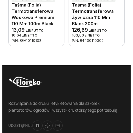
Taśma (folia)
Taśma (folia)
Termotransferowa
Termotransferowa
Woskowa Premium
Żywiczna 110 Mm
110 Mm 100m Black
Black 300m
13,09
126,69
zł
zł
BRUTTO
BRUTTO
10,64
103,00
zł
NETTO
zł
NETTO
P/N: BEV10110102
P/N: B4430110302
Rozwiązania do druku i etykietowania dla szkółek,
plantatorów, ogrodów i wszystkich, którzy tego potrzebują
UDOSTĘPNIJ: