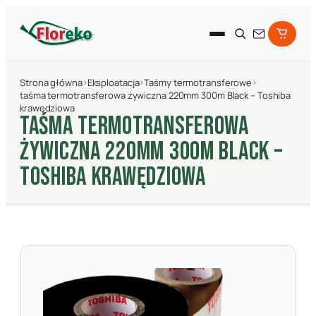
Strona główna
›
Eksploatacja
›
Taśmy termotransferowe
›
taśma termotransferowa żywiczna 220mm 300m Black – Toshiba
krawędziowa
TAśMA TERMOTRANSFEROWA
żYWICZNA 220MM 300M BLACK –
TOSHIBA KRAWęDZIOWA