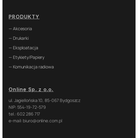
PRODUKTY
— Akcesoria
— Drukarki
— Eksploatacja
— Etykiety/Papiery
— Komunikacja radiowa
Online Sp. z o.o.
ul. Jagiellońska 10, 85-067 Bydgoszcz
NIP: 554-19-72-579
tel.: 602 286 717
e-mail: biuro@online.com.pl