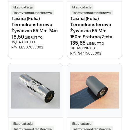
Eksploatacja
Eksploatacja
Taśmy termotransferowe
Taśmy termotransferowe
Taśma (folia)
Taśma (folia)
Termotransferowa
Termotransferowa
Żywiczna 55 Mm 74m
Żywiczna 55 Mm
18,50
150m Srebrna/złota
zł
BRUTTO
15,04
zł
NETTO
135,85
zł
BRUTTO
P/N: BEV07055302
110,45
zł
NETTO
P/N: S4415055302
Eksploatacja
Eksploatacja
Taśmy termotransferowe
Taśmy termotransferowe