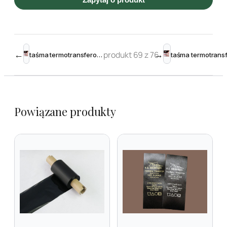
←
produkt 69 z 76
→
taśma termotransferowa żywiczna 176mm 300m Black – Toshiba krawędziowa
Powiązane produkty