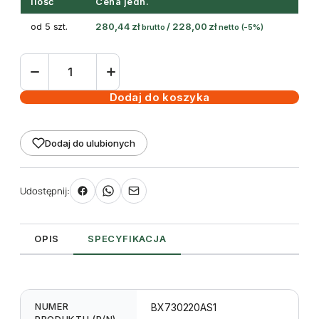
Ilość
Cena jedn.
od 5 szt.
280,44
zł
/
228,00
zł
brutto
netto
(-5%)
ilość
taśma
termotransferowa
Dodaj do koszyka
żywiczna
220mm
Dodaj do ulubionych
300m
Black
-
Udostępnij:
Toshiba
krawędziowa
OPIS
SPECYFIKACJA
NUMER
BX730220AS1
PRODUKTU (P/N)