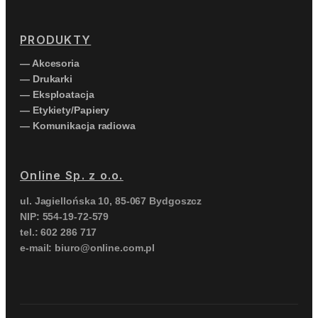
PRODUKTY
— Akcesoria
— Drukarki
— Eksploatacja
— Etykiety/Papiery
— Komunikacja radiowa
Online Sp. z o.o.
ul. Jagiellońska 10, 85-067 Bydgoszcz
NIP: 554-19-72-579
tel.: 602 286 717
e-mail: biuro@online.com.pl