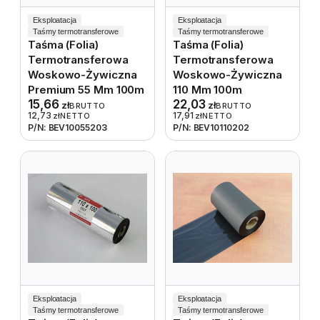
Eksploatacja
Eksploatacja
Taśmy termotransferowe
Taśmy termotransferowe
Taśma (folia)
Taśma (folia)
Termotransferowa
Termotransferowa
Woskowo-Żywiczna
Woskowo-Żywiczna
Premium 55 Mm 100m
110 Mm 100m
15,66
22,03
zł
zł
BRUTTO
BRUTTO
12,73
17,91
zł
NETTO
zł
NETTO
P/N: BEV10055203
P/N: BEV10110202
Eksploatacja
Eksploatacja
Taśmy termotransferowe
Taśmy termotransferowe