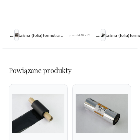
←
→
taśma (folia) termotransferowa żywiczna 55 mm 150m srebrna/złota
produkt 46 z 76
Powiązane produkty