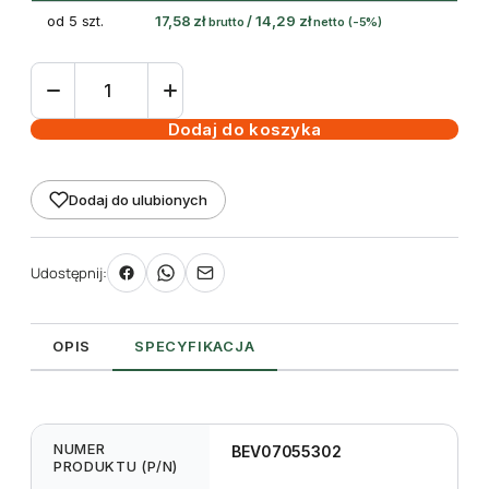
od 5 szt.
17,58
zł
/
14,29
zł
brutto
netto
(-5%)
ilość
taśma
(folia)
Dodaj do koszyka
termotransferowa
żywiczna
Dodaj do ulubionych
55
mm
74m
Udostępnij:
OPIS
SPECYFIKACJA
NUMER
BEV07055302
PRODUKTU (P/N)