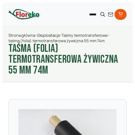
Strona główna
›
Eksploatacja
›
Taśmy termotransferowe
›
taśma (folia) termotransferowa żywiczna 55 mm 74m
TAśMA (FOLIA)
TERMOTRANSFEROWA żYWICZNA
55 MM 74M