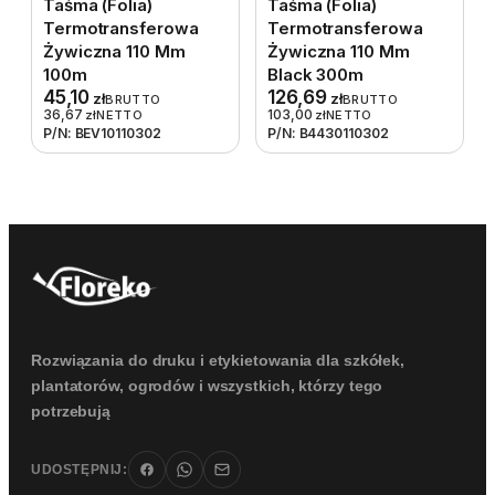
Taśma (folia)
Taśma (folia)
Termotransferowa
Termotransferowa
Żywiczna 110 Mm
Żywiczna 110 Mm
100m
Black 300m
45,10
126,69
zł
zł
BRUTTO
BRUTTO
36,67
103,00
zł
NETTO
zł
NETTO
P/N: BEV10110302
P/N: B4430110302
Rozwiązania do druku i etykietowania dla szkółek,
plantatorów, ogrodów i wszystkich, którzy tego
potrzebują
UDOSTĘPNIJ: