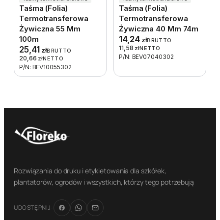
Taśma (folia)
Taśma (folia)
Termotransferowa
Termotransferowa
Żywiczna 55 Mm
Żywiczna 40 Mm 74m
100m
14,24
zł
BRUTTO
11,58
25,41
zł
NETTO
zł
BRUTTO
P/N: BEV07040302
20,66
zł
NETTO
P/N: BEV10055302
Rozwiązania do druku i etykietowania dla szkółek,
plantatorów, ogrodów i wszystkich, którzy tego potrzebują
UDOSTĘPNIJ: