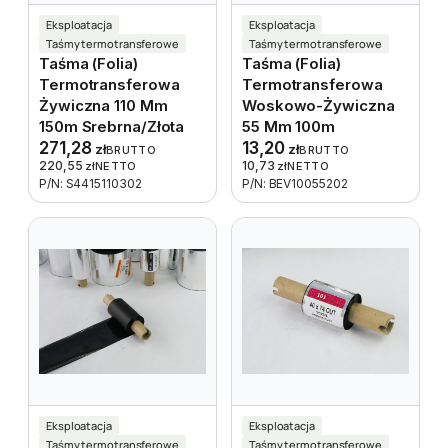
Eksploatacja
Eksploatacja
Taśmy termotransferowe
Taśmy termotransferowe
Taśma (folia)
Taśma (folia)
Termotransferowa
Termotransferowa
Żywiczna 110 Mm
Woskowo-Żywiczna
150m Srebrna/złota
55 Mm 100m
271,28
13,20
zł
zł
BRUTTO
BRUTTO
220,55
10,73
zł
NETTO
zł
NETTO
P/N: S4415110302
P/N: BEV10055202
Eksploatacja
Eksploatacja
Taśmy termotransferowe
Taśmy termotransferowe