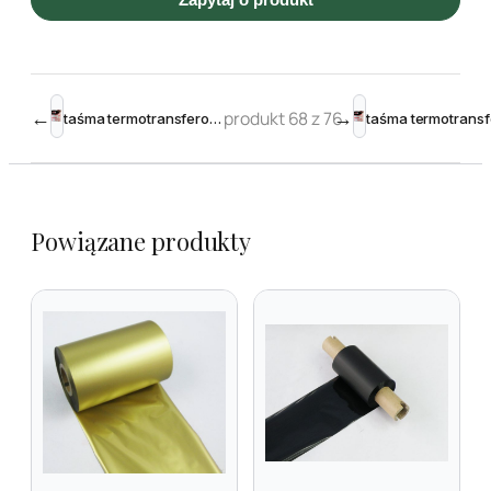
←
produkt 68 z 76
→
taśma termotransferowa żywiczna 138mm 300m Black – Toshiba krawędziowa
Powiązane produkty