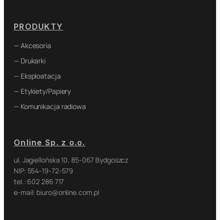
PRODUKTY
— Akcesoria
— Drukarki
— Eksploatacja
— Etykiety/Papiery
— Komunikacja radiowa
Online Sp. z o.o.
ul. Jagiellońska 10, 85-067 Bydgoszcz
NIP: 554-19-72-579
tel.: 602 286 717
e-mail: biuro@online.com.pl