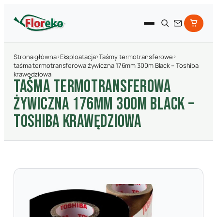
Strona główna
›
Eksploatacja
›
Taśmy termotransferowe
›
taśma termotransferowa żywiczna 176mm 300m Black – Toshiba
krawędziowa
TAśMA TERMOTRANSFEROWA
żYWICZNA 176MM 300M BLACK –
TOSHIBA KRAWęDZIOWA