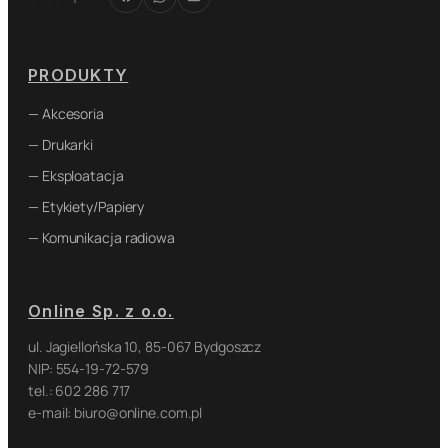
PRODUKTY
— Akcesoria
— Drukarki
— Eksploatacja
— Etykiety/Papiery
— Komunikacja radiowa
Online Sp. z o.o.
ul. Jagiellońska 10, 85-067 Bydgoszcz
NIP: 554-19-72-579
tel.: 602 286 717
e-mail: biuro@online.com.pl