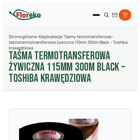
Strona główna
›
Eksploatacja
›
Taśmy termotransferowe
›
taśma termotransferowa żywiczna 115mm 300m Black – Toshiba
krawędziowa
TAśMA TERMOTRANSFEROWA
żYWICZNA 115MM 300M BLACK –
TOSHIBA KRAWęDZIOWA