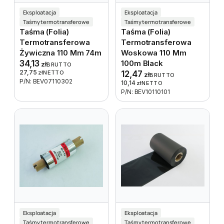
Eksploatacja
Eksploatacja
Taśmy termotransferowe
Taśmy termotransferowe
Taśma (folia)
Taśma (folia)
Termotransferowa
Termotransferowa
Żywiczna 110 Mm 74m
Woskowa 110 Mm
34,13
100m Black
zł
BRUTTO
27,75
zł
NETTO
12,47
zł
BRUTTO
P/N: BEV07110302
10,14
zł
NETTO
P/N: BEV10110101
Eksploatacja
Eksploatacja
Taśmy termotransferowe
Taśmy termotransferowe