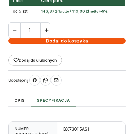
Ilość
Cena jedn.
od 5 szt.
146,37
zł
/
119,00
zł
brutto
netto
(-5%)
ilość
taśma
termotransferowa
Dodaj do koszyka
żywiczna
115mm
Dodaj do ulubionych
300m
Black
-
Udostępnij:
Toshiba
krawędziowa
OPIS
SPECYFIKACJA
NUMER
BX730115AS1
PRODUKTU (P/N)