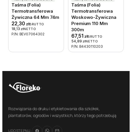
Taśma (folia)
Taśma (folia)
Termotransferowa
Termotransferowa
Żywiczna 64 Mm 74m
Woskowo-Żywiczna
22,30
Premium 110 Mm
zł
BRUTTO
18,13
zł
NETTO
300m
P/N: BEV07064302
67,51
zł
BRUTTO
54,89
zł
NETTO
P/N: B4430110203
Rozwiązania do druku i etykietowania dla szkółek,
plantatorów, ogrodów i wszystkich, którzy tego potrzebują
UDOSTĘPNIJ: