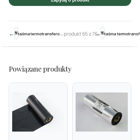
←
produkt 65 z 76
→
taśma termotransferowa żywiczna 112mm 600m Black – Toshiba krawędziowa
Powiązane produkty