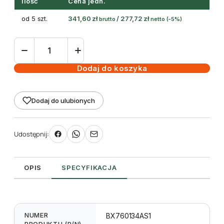
Ilość
Cena jedn.
od 5 szt.
341,60
zł
/
277,72
zł
brutto
netto
(-5%)
ilość
taśma
termotransferowa
Dodaj do koszyka
żywiczna
134mm
Dodaj do ulubionych
600m
Black
-
Udostępnij:
Toshiba
krawędziowa
OPIS
SPECYFIKACJA
NUMER
BX760134AS1
PRODUKTU (P/N)