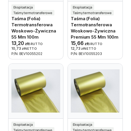
Eksploatacja
Eksploatacja
Taśmy termotransferowe
Taśmy termotransferowe
Taśma (folia)
Taśma (folia)
Termotransferowa
Termotransferowa
Woskowo-Żywiczna
Woskowo-Żywiczna
55 Mm 100m
Premium 55 Mm 100m
13,20
15,66
zł
zł
BRUTTO
BRUTTO
10,73
12,73
zł
NETTO
zł
NETTO
P/N: BEV10055202
P/N: BEV10055203
Eksploatacja
Eksploatacja
Taśmy termotransferowe
Taśmy termotransferowe