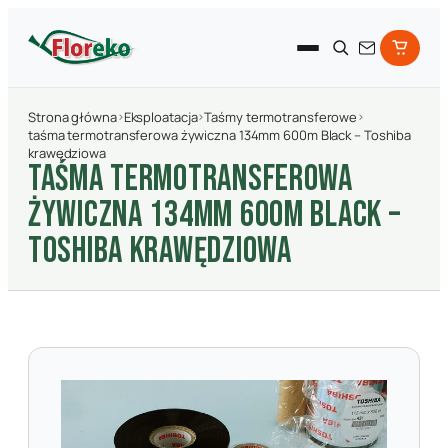
Strona główna
›
Eksploatacja
›
Taśmy termotransferowe
›
taśma termotransferowa żywiczna 134mm 600m Black – Toshiba
krawędziowa
TAśMA TERMOTRANSFEROWA
żYWICZNA 134MM 600M BLACK –
TOSHIBA KRAWęDZIOWA