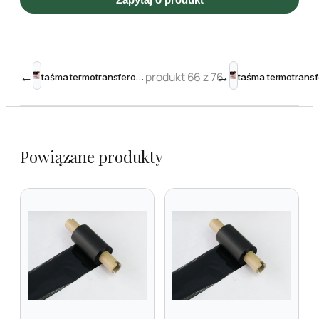
←
produkt 66 z 76
→
taśma termotransferowa żywiczna 115mm 300m Black – Toshiba krawędziowa
Powiązane produkty