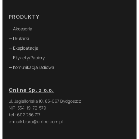
PRODUKTY
— Akcesoria
— Drukarki
— Eksploatacja
— Etykiety/Papiery
— Komunikacja radiowa
Online Sp. z o.o.
ul. Jagiellońska 10, 85-067 Bydgoszcz
NIP: 554-19-72-579
tel.: 602 286 717
e-mail: biuro@online.com.pl