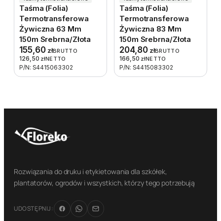
Taśma (folia)
Taśma (folia)
Termotransferowa
Termotransferowa
Żywiczna 63 Mm
Żywiczna 83 Mm
150m Srebrna/złota
150m Srebrna/złota
155,60
204,80
zł
zł
BRUTTO
BRUTTO
126,50
166,50
zł
NETTO
zł
NETTO
P/N: S4415063302
P/N: S4415083302
Rozwiązania do druku i etykietowania dla szkółek,
plantatorów, ogrodów i wszystkich, którzy tego potrzebują
UDOSTĘPNIJ: