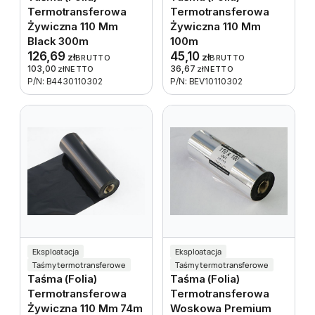
Termotransferowa
Termotransferowa
Żywiczna 110 Mm
Żywiczna 110 Mm
Black 300m
100m
126,69
45,10
zł
zł
BRUTTO
BRUTTO
103,00
36,67
zł
NETTO
zł
NETTO
P/N: B4430110302
P/N: BEV10110302
Eksploatacja
Eksploatacja
Taśmy termotransferowe
Taśmy termotransferowe
Taśma (folia)
Taśma (folia)
Termotransferowa
Termotransferowa
Żywiczna 110 Mm 74m
Woskowa Premium