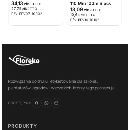
34,13
110 Mm 100m Black
zł
BRUTTO
27,75
zł
NETTO
13,09
zł
BRUTTO
P/N: BEV07110302
10,64
zł
NETTO
P/N: BEV10110102
Rozwiązania do druku i etykietowania dla szkółek,
plantatorów, ogrodów i wszystkich, którzy tego potrzebują
UDOSTĘPNIJ:
PRODUKTY