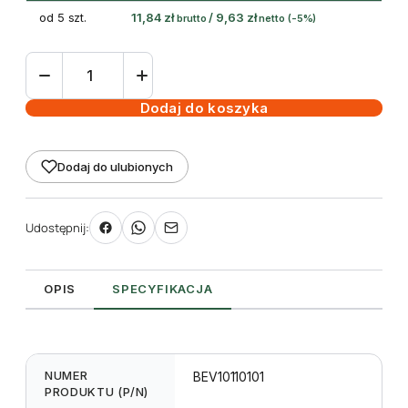
od 5 szt.
11,84
zł
/
9,63
zł
brutto
netto
(-5%)
ilość
taśma
(folia)
Dodaj do koszyka
termotransferowa
woskowa
Dodaj do ulubionych
110
mm
100m
Udostępnij:
Black
OPIS
SPECYFIKACJA
NUMER
BEV10110101
PRODUKTU (P/N)