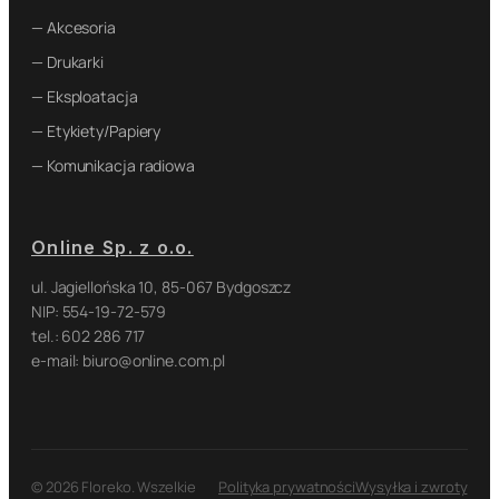
— Akcesoria
— Drukarki
— Eksploatacja
— Etykiety/Papiery
— Komunikacja radiowa
Online Sp. z o.o.
ul. Jagiellońska 10, 85-067 Bydgoszcz
NIP: 554-19-72-579
tel.: 602 286 717
e-mail: biuro@online.com.pl
© 2026 Floreko. Wszelkie
Polityka prywatności
Wysyłka i zwroty