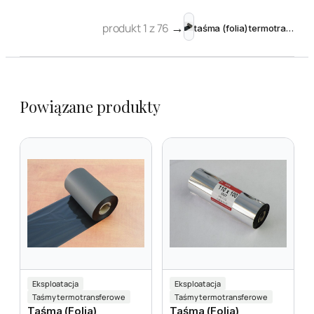
produkt 1 z 76
→
taśma (folia) termotransferowa woskowa 110 mm 300m Black
Powiązane produkty
Eksploatacja
Eksploatacja
Taśmy termotransferowe
Taśmy termotransferowe
Taśma (folia)
Taśma (folia)