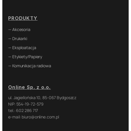
PRODUKTY
— Akcesoria
— Drukarki
— Eksploatacja
— Etykiety/Papiery
— Komunikacja radiowa
Online Sp. z o.o.
ul. Jagiellońska 10, 85-067 Bydgoszcz
NIP: 554-19-72-579
tel.: 602 286 717
e-mail: biuro@online.com.pl