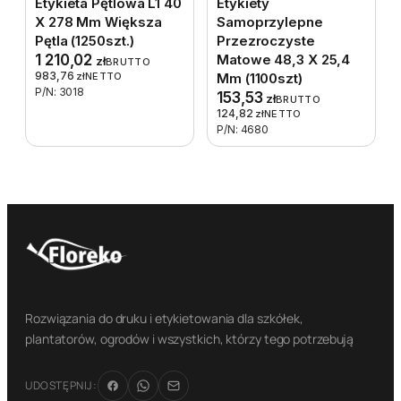
Etykieta Pętlowa L1 40
Etykiety
X 278 Mm Większa
Samoprzylepne
Pętla (1250szt.)
Przezroczyste
1 210,02
Matowe 48,3 X 25,4
zł
BRUTTO
983,76
zł
NETTO
Mm (1100szt)
P/N: 3018
153,53
zł
BRUTTO
124,82
zł
NETTO
P/N: 4680
Rozwiązania do druku i etykietowania dla szkółek,
plantatorów, ogrodów i wszystkich, którzy tego potrzebują
UDOSTĘPNIJ: