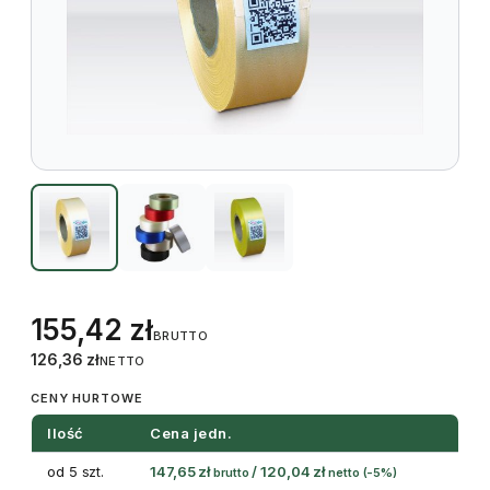
155,42
zł
BRUTTO
126,36
zł
NETTO
CENY HURTOWE
Ilość
Cena jedn.
od 5 szt.
147,65
zł
/
120,04
zł
brutto
netto
(-5%)