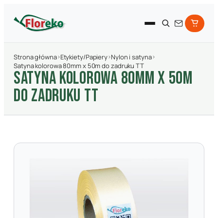
Strona główna
›
Etykiety/Papiery
›
Nylon i satyna
›
Satyna kolorowa 80mm x 50m do zadruku TT
SATYNA KOLOROWA 80MM X 50M
DO ZADRUKU TT