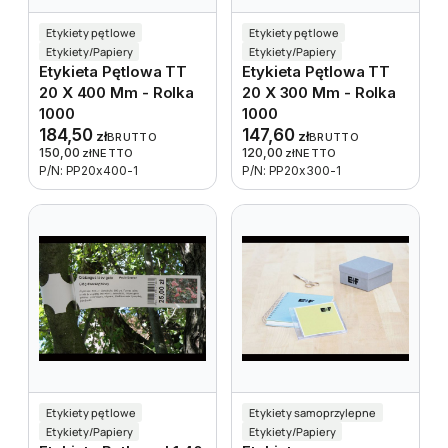
Etykiety pętlowe
Etykiety pętlowe
Etykiety/Papiery
Etykiety/Papiery
Etykieta Pętlowa TT
Etykieta Pętlowa TT
20 X 400 Mm - Rolka
20 X 300 Mm - Rolka
1000
1000
184,50
147,60
zł
zł
BRUTTO
BRUTTO
150,00
120,00
zł
NETTO
zł
NETTO
P/N: PP20x400-1
P/N: PP20x300-1
Etykiety pętlowe
Etykiety samoprzylepne
Etykiety/Papiery
Etykiety/Papiery