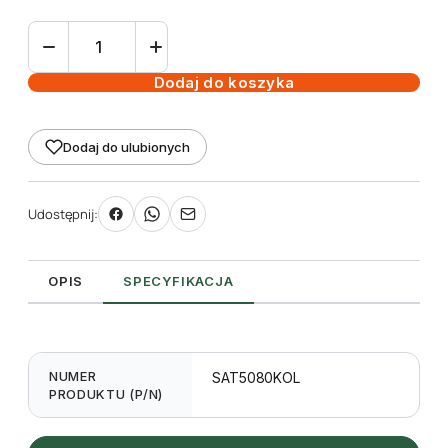
ilość
Satyna
kolorowa
Dodaj do koszyka
80mm
x
Dodaj do ulubionych
50m
do
zadruku
Udostępnij:
TT
OPIS
SPECYFIKACJA
NUMER
SAT5080KOL
PRODUKTU (P/N)