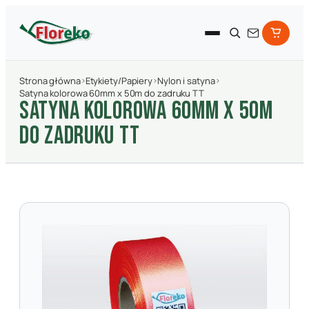
Strona główna
›
Etykiety/Papiery
›
Nylon i satyna
›
Satyna kolorowa 60mm x 50m do zadruku TT
SATYNA KOLOROWA 60MM X 50M
DO ZADRUKU TT