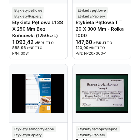
Etykiety pętlowe
Etykiety pętlowe
Etykiety/Papiery
Etykiety/Papiery
Etykieta Pętlowa L1 38
Etykieta Pętlowa TT
X 250 Mm Bez
20 X 300 Mm - Rolka
Końcówki (1250szt.)
1000
1 093,42
147,60
zł
zł
BRUTTO
BRUTTO
888,96
120,00
zł
NETTO
zł
NETTO
P/N: 3031
P/N: PP20x300-1
Etykiety samoprzylepne
Etykiety samoprzylepne
Etykiety/Papiery
Etykiety/Papiery