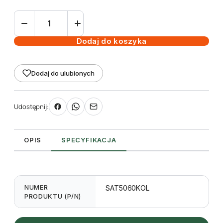
ilość
Satyna
kolorowa
Dodaj do koszyka
60mm
x
Dodaj do ulubionych
50m
do
zadruku
Udostępnij:
TT
OPIS
SPECYFIKACJA
NUMER
SAT5060KOL
PRODUKTU (P/N)