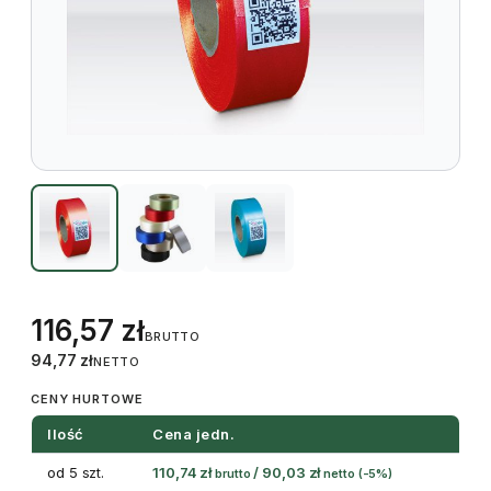
116,57
zł
BRUTTO
94,77
zł
NETTO
CENY HURTOWE
Ilość
Cena jedn.
od 5 szt.
110,74
zł
/
90,03
zł
brutto
netto
(-5%)