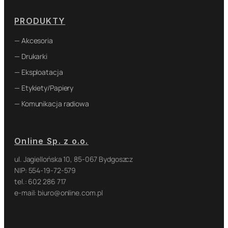
PRODUKTY
— Akcesoria
— Drukarki
— Eksploatacja
— Etykiety/Papiery
— Komunikacja radiowa
Online Sp. z o.o.
ul. Jagiellońska 10, 85-067 Bydgoszcz
NIP: 554-19-72-579
tel.: 602 286 717
e-mail: biuro@online.com.pl