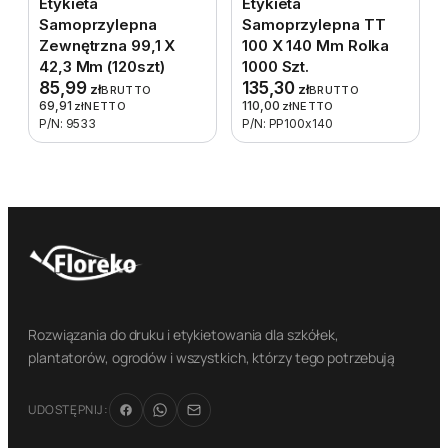
Etykieta
Etykieta
Samoprzylepna
Samoprzylepna TT
Zewnętrzna 99,1 X
100 X 140 Mm Rolka
42,3 Mm (120szt)
1000 Szt.
85,99
135,30
zł
zł
BRUTTO
BRUTTO
69,91
110,00
zł
NETTO
zł
NETTO
P/N: 9533
P/N: PP100x140
Rozwiązania do druku i etykietowania dla szkółek,
plantatorów, ogrodów i wszystkich, którzy tego potrzebują
UDOSTĘPNIJ: