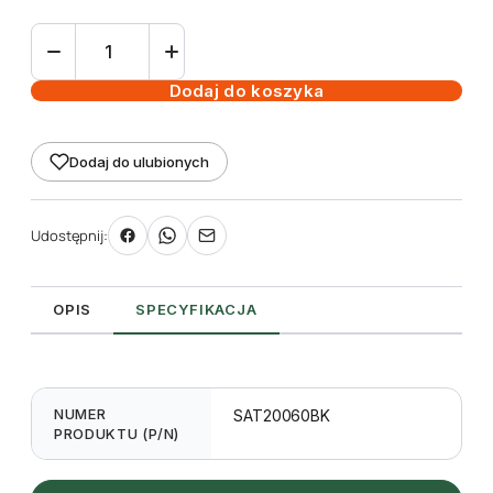
ilość
Satyna
czarna
Dodaj do koszyka
60mm
x
Dodaj do ulubionych
200m
do
zadruku
Udostępnij:
TT
OPIS
SPECYFIKACJA
NUMER
SAT20060BK
PRODUKTU (P/N)