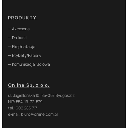
PRODUKTY
— Akcesoria
— Drukarki
— Eksploatacja
— Etykiety/Papiery
— Komunikacja radiowa
Online Sp. z o.o.
ul. Jagiellońska 10, 85-067 Bydgoszcz
NIP: 554-19-72-579
tel.: 602 286 717
e-mail: biuro@online.com.pl