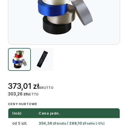
373,01
zł
BRUTTO
303,26
zł
NETTO
CENY HURTOWE
Ilość
Cena jedn.
od 5 szt.
354,36
zł
/
288,10
zł
brutto
netto
(-5%)