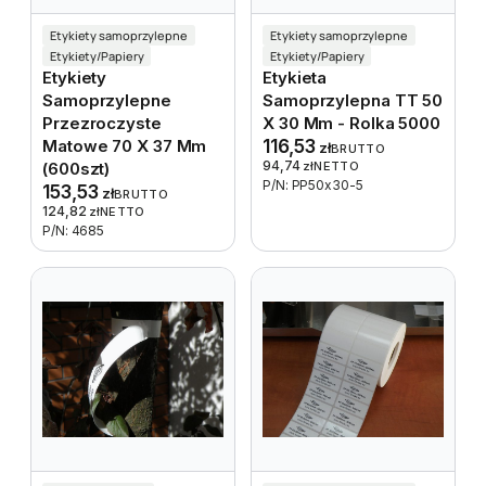
Etykiety samoprzylepne
Etykiety samoprzylepne
Etykiety/Papiery
Etykiety/Papiery
Etykiety
Etykieta
Samoprzylepne
Samoprzylepna TT 50
Przezroczyste
X 30 Mm - Rolka 5000
Matowe 70 X 37 Mm
116,53
zł
BRUTTO
94,74
(600szt)
zł
NETTO
P/N: PP50x30-5
153,53
zł
BRUTTO
124,82
zł
NETTO
P/N: 4685