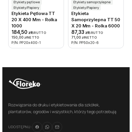
Etykiety pętlowe
Etykiety samoprzylepne
Etykiety/Papiery
Etykiety/Papiery
Etykieta Pętlowa TT
Etykieta
20 X 400 Mm - Rolka
Samoprzylepna TT 50
1000
X 20 Mm - Rolka 6000
184,50
87,33
zł
zł
BRUTTO
BRUTTO
150,00
71,00
zł
NETTO
zł
NETTO
P/N: PP20x400-1
P/N: PP50x20-6
Rozwiązania do druku i etykietowania dla szkółek,
plantatorów, ogrodów i wszystkich, którzy tego potrzebują
UDOSTĘPNIJ: