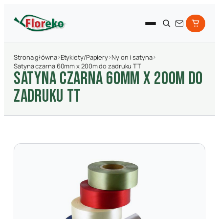
Strona główna
›
Etykiety/Papiery
›
Nylon i satyna
›
Satyna czarna 60mm x 200m do zadruku TT
SATYNA CZARNA 60MM X 200M DO
ZADRUKU TT