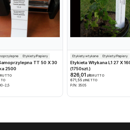
amoprzylepne
Etykiety/Papiery
Etykiety wtykane
Etykiety/Papiery
 Samoprzylepna TT 50 X 30
Etykieta Wtykana L1 27 X 1
ka 2500
(1750szt.)
826,01
zł
BRUTTO
BRUTTO
671,55
TTO
zł
NETTO
30-2,5
P/N: 3505