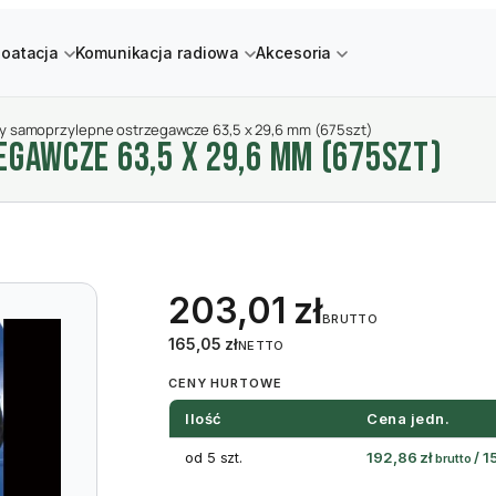
loatacja
Komunikacja radiowa
Akcesoria
ty samoprzylepne ostrzegawcze 63,5 x 29,6 mm (675szt)
GAWCZE 63,5 X 29,6 MM (675SZT)
203,01
zł
BRUTTO
165,05
zł
NETTO
CENY HURTOWE
Ilość
Cena jedn.
od 5 szt.
192,86
zł
/
1
brutto