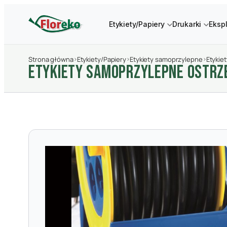
Etykiety/Papiery
Drukarki
Eksp
Strona główna
›
Etykiety/Papiery
›
Etykiety samoprzylepne
›
Etykie
ETYKIETY SAMOPRZYLEPNE OSTRZE