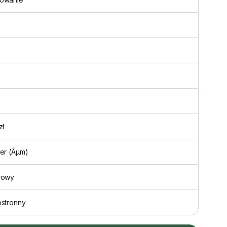
zł
er (Âµm)
rowy
ostronny