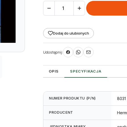
ilość
Etykiety
samoprzylepne
ostrzegawcze
Dodaj do ulubionych
63,5
x
Udostępnij:
29,6
mm
(675szt)
OPIS
SPECYFIKACJA
NUMER PRODUKTU (P/N)
8031
PRODUCENT
Herm
JEDNOSTKA MIARY
opak