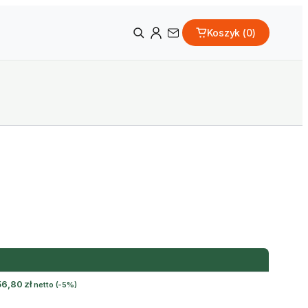
Koszyk (
0
)
56,80
zł
netto
(-5%)