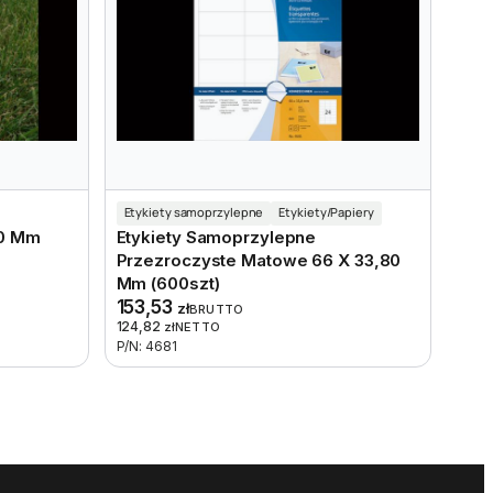
Etykiety samoprzylepne
Etykiety/Papiery
60 Mm
Etykiety Samoprzylepne
Przezroczyste Matowe 66 X 33,80
Mm (600szt)
153,53
zł
BRUTTO
124,82
zł
NETTO
P/N: 4681