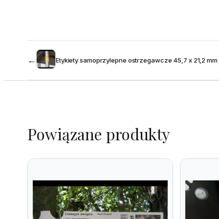
←
Etykiety samoprzylepne ostrzegawcze 45,7 x 21,2 mm 
Powiązane produkty