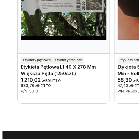
Etykiety pętlowe
Etykiety/Papiery
Etykiety s
Etykieta Pętlowa L1 40 X 278 Mm
Etykieta
Większa Pętla (1250szt.)
Mm - Rol
1 210,02
58,30
zł
zł
BRUTTO
983,76
47,40
zł
NETTO
zł
NE
P/N: 3018
P/N: PP50x