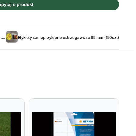
apytaj o produkt
→
Etykiety samoprzylepne ostrzegawcze 85 mm (150szt)