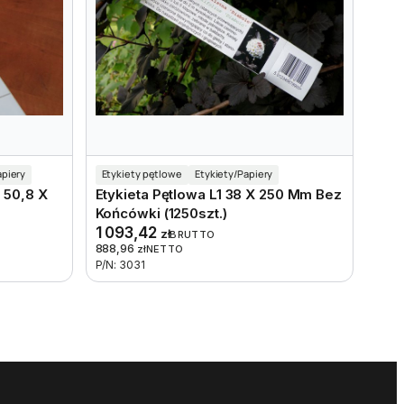
apiery
Etykiety pętlowe
Etykiety/Papiery
 50,8 X
Etykieta Pętlowa L1 38 X 250 Mm Bez
Końcówki (1250szt.)
1 093,42
zł
BRUTTO
888,96
zł
NETTO
P/N: 3031