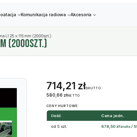
loatacja
Komunikacja radiowa
Akcesoria
na L1 25 x 115 mm (2000szt.)
M (2000SZT.)
714,21
zł
BRUTTO
580,66
zł
NETTO
CENY HURTOWE
Ilość
Cena jedn.
od 5 szt.
678,50
zł
/
5
brutto