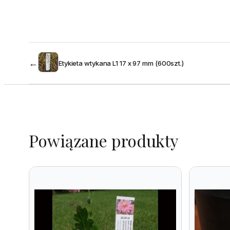
←
Etykieta wtykana L1 17 x 97 mm (600szt.)
Powiązane produkty