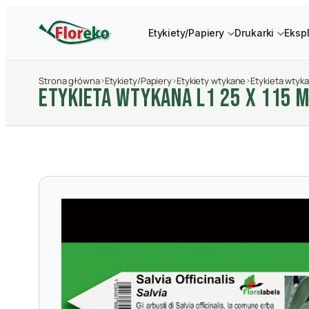
Etykiety/Papiery
Drukarki
Eksp
Strona główna
›
Etykiety/Papiery
›
Etykiety wtykane
›
Etykieta wtyka
ETYKIETA WTYKANA L1 25 X 115 M