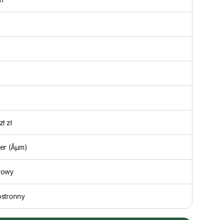
zł zł
er (Âµm)
rowy
ostronny