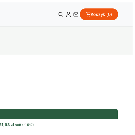
Koszyk (
0
)
51,63
zł
netto
(-5%)