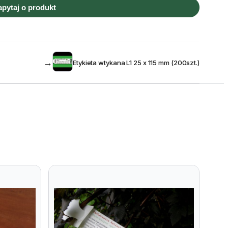
apytaj o produkt
→
Etykieta wtykana L1 25 x 115 mm (200szt.)