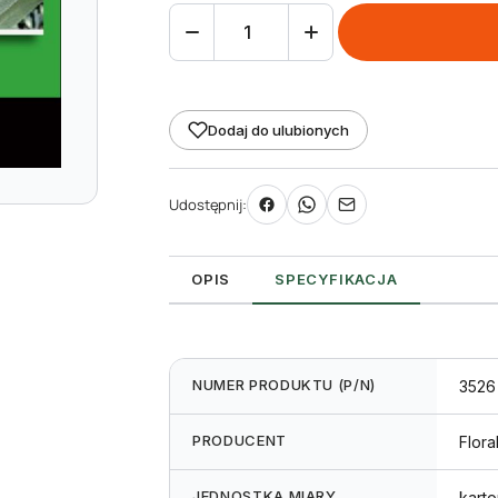
ilość
Etykieta
wtykana
L1
Dodaj do ulubionych
25
x
Udostępnij:
115
mm
(2000szt.)
OPIS
SPECYFIKACJA
NUMER PRODUKTU (P/N)
3526
PRODUCENT
Flora
JEDNOSTKA MIARY
karto