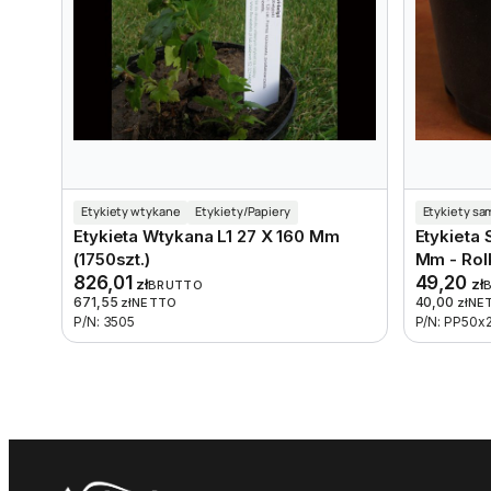
Etykiety wtykane
Etykiety/Papiery
Etykiety s
Etykieta Wtykana L1 27 X 160 Mm
Etykieta
(1750szt.)
Mm - Rol
826,01
49,20
zł
zł
BRUTTO
671,55
40,00
zł
NETTO
zł
NE
P/N: 3505
P/N: PP50x