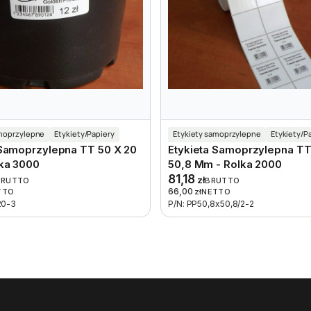
amoprzylepne
Etykiety/Papiery
Etykiety samoprzylepne
Etykiety/P
 Samoprzylepna TT 50 X 20
Etykieta Samoprzylepna TT
ka 3000
50,8 Mm - Rolka 2000
81,18
zł
BRUTTO
BRUTTO
66,00
TTO
zł
NETTO
20-3
P/N: PP50,8x50,8/2-2