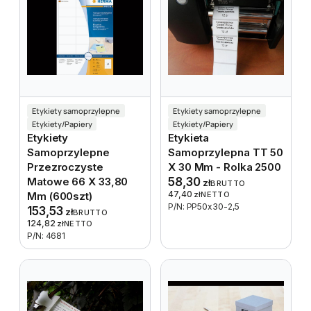
Etykiety samoprzylepne
Etykiety samoprzylepne
Etykiety/Papiery
Etykiety/Papiery
Etykiety
Etykieta
Samoprzylepne
Samoprzylepna TT 50
Przezroczyste
X 30 Mm - Rolka 2500
Matowe 66 X 33,80
58,30
zł
BRUTTO
47,40
Mm (600szt)
zł
NETTO
P/N: PP50x30-2,5
153,53
zł
BRUTTO
124,82
zł
NETTO
P/N: 4681