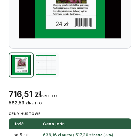
716,51
zł
BRUTTO
582,53
zł
NETTO
CENY HURTOWE
Ilość
Cena jedn.
od 5 szt.
636,16
zł
/
517,20
zł
brutto
netto
(-5%)