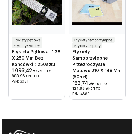
Etykiety pętlowe
Etykiety samoprzylepne
Etykiety/Papiery
Etykiety/Papiery
Etykieta Pętlowa L1 38
Etykiety
X 250 Mm Bez
Samoprzylepne
Końcówki (1250szt.)
Przezroczyste
1 093,42
Matowe 210 X 148 Mm
zł
BRUTTO
888,96
zł
NETTO
(50szt)
P/N: 3031
153,74
zł
BRUTTO
124,99
zł
NETTO
P/N: 4683