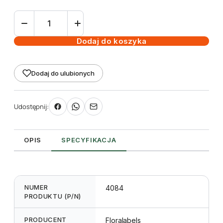
ilość
Etykieta
wieszana
Dodaj do koszyka
L2
59
Dodaj do ulubionych
x
70
mm
Udostępnij:
(3000szt.)
OPIS
SPECYFIKACJA
NUMER
4084
PRODUKTU (P/N)
PRODUCENT
Floralabels