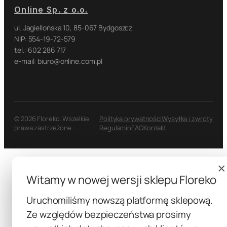
Online Sp. z o.o.
ul. Jagiellońska 10, 85-067 Bydgoszcz
NIP: 554-19-72-579
tel.: 602 286 717
e-mail: biuro@online.com.pl
© 2026 Floreko. Wszelkie
Polityka prywatności
Wysyłka i zwroty
prawa zastrzeżone.
Regulamin
FAQ
Kontakt
×
Witamy w nowej wersji sklepu Floreko
Uruchomiliśmy nowszą platformę sklepową.
Ze względów bezpieczeństwa prosimy