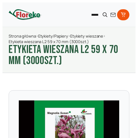
Strona główna
›
Etykiety/Papiery
›
Etykiety wieszane
›
Etykieta wieszana L2 59 x 70 mm (3000szt.)
ETYKIETA WIESZANA L2 59 X 70
MM (3000SZT.)