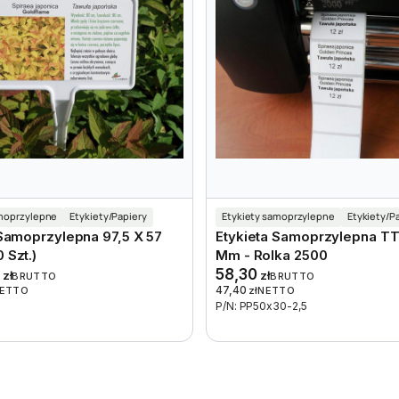
amoprzylepne
Etykiety/Papiery
Etykiety samoprzylepne
Etykiety/P
 Samoprzylepna 97,5 X 57
Etykieta Samoprzylepna TT
 Szt.)
Mm - Rolka 2500
0
58,30
zł
zł
BRUTTO
BRUTTO
47,40
ETTO
zł
NETTO
P/N: PP50x30-2,5