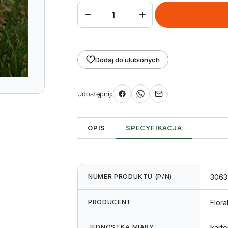
ilość
Etykieta
samoprzylepna
48
Dodaj do ulubionych
x
25
Udostępnij:
mm
(11000
szt.)
OPIS
SPECYFIKACJA
NUMER PRODUKTU (P/N)
3063
PRODUCENT
Flora
JEDNOSTKA MIARY
karto