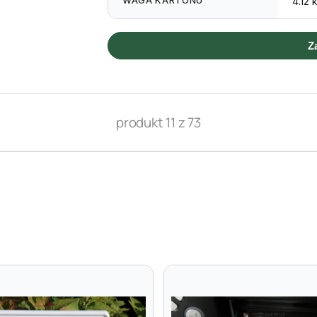
WAGA KARTONU
4.12 
Z
produkt 11 z 73