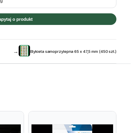
kg
apytaj o produkt
→
Etykieta samoprzylepna 65 x 47,5 mm (450 szt.)