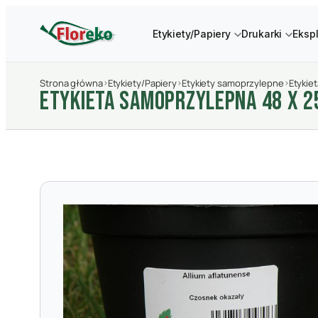
Etykiety/Papiery
Drukarki
Eksp
Strona główna
›
Etykiety/Papiery
›
Etykiety samoprzylepne
›
Etykie
ETYKIETA SAMOPRZYLEPNA 48 X 2