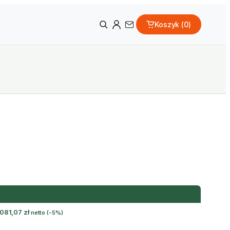
Koszyk (
0
)
 081,07
zł
netto
(-5%)