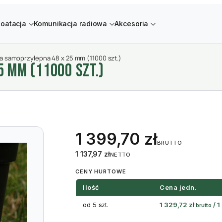
loatacja
Komunikacja radiowa
Akcesoria
ta samoprzylepna 48 x 25 mm (11000 szt.)
5 MM (11000 SZT.)
1 399,70
zł
BRUTTO
1 137,97
zł
NETTO
CENY HURTOWE
Ilość
Cena jedn.
od 5 szt.
1 329,72
zł
/
1
brutto