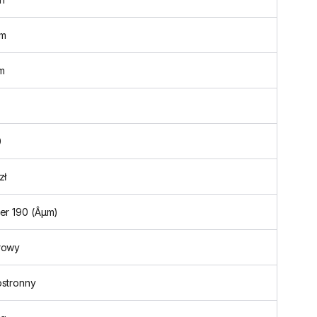
m
m
0
zł
er 190 (Âµm)
rowy
ostronny