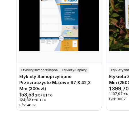
Etykiety samoprzylepne
Etykiety/Papiery
Etykiety s
Etykiety Samoprzylepne
Etykieta
Przezroczyste Matowe 97 X 42,3
Mm (2500
Mm (300szt)
1 399,7
1 137,97
153,53
zł
N
zł
BRUTTO
P/N: 3007
124,82
zł
NETTO
P/N: 4682