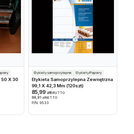
apiery
Etykiety samoprzylepne
Etykiety/Papiery
 50 X 30
Etykieta Samoprzylepna Zewnętrzna
99,1 X 42,3 Mm (120szt)
85,99
zł
BRUTTO
69,91
zł
NETTO
P/N: 9533