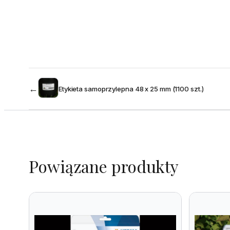
←
Etykieta samoprzylepna 48 x 25 mm (1100 szt.)
Powiązane produkty