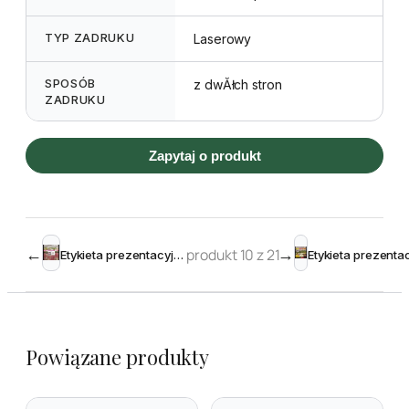
TYP ZADRUKU
Laserowy
SPOSÓB
z dwĂłch stron
ZADRUKU
Zapytaj o produkt
←
produkt 10 z 21
→
Etykieta prezentacyjna L1 A6 105 x 148 mm (4)
Powiązane produkty