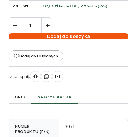
od 5 szt.
37,05
zł
/
30,12
zł
brutto
netto
(-5%)
ilość
Etykieta
prezentacyjna
Dodaj do koszyka
L1
Banner
Dodaj do ulubionych
297
x
1200
Udostępnij:
mm,
dwustronny
OPIS
SPECYFIKACJA
NUMER
3071
PRODUKTU (P/N)