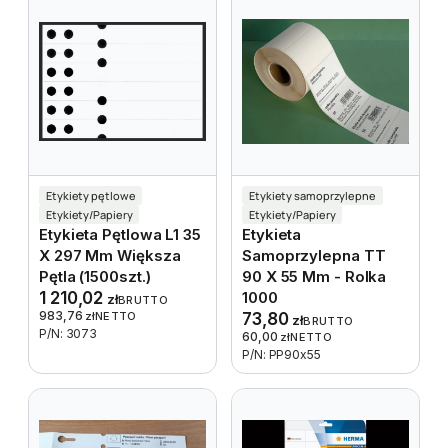
Etykiety pętlowe
Etykiety samoprzylepne
Etykiety/Papiery
Etykiety/Papiery
Etykieta Pętlowa L1 35
Etykieta
X 297 Mm Większa
Samoprzylepna TT
Pętla (1500szt.)
90 X 55 Mm - Rolka
1 210,02
1000
zł
BRUTTO
983,76
zł
NETTO
73,80
zł
BRUTTO
P/N: 3073
60,00
zł
NETTO
P/N: PP90x55