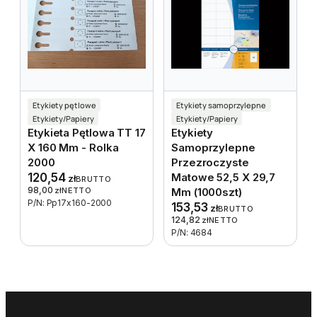
Etykiety pętlowe
Etykiety samoprzylepne
Etykiety/Papiery
Etykiety/Papiery
Etykieta Pętlowa TT 17
Etykiety
X 160 Mm - Rolka
Samoprzylepne
2000
Przezroczyste
120,54
Matowe 52,5 X 29,7
zł
BRUTTO
98,00
zł
NETTO
Mm (1000szt)
P/N: Pp17x160-2000
153,53
zł
BRUTTO
124,82
zł
NETTO
P/N: 4684