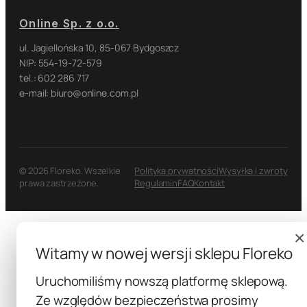
Online Sp. z o.o.
ul. Jagiellońska 10, 85-067 Bydgoszcz
NIP: 554-19-72-579
tel.: 602 286 717
e-mail: biuro@online.com.pl
© 2026 Floreko. Wszelkie
Polityka prywatności
Wysyłka i zwroty
prawa zastrzeżone.
Regulamin
FAQ
Kontakt
×
Witamy w nowej wersji sklepu Floreko
Uruchomiliśmy nowszą platformę sklepową.
Ze względów bezpieczeństwa prosimy