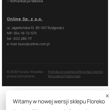
— Komunikacja radiowa
Online Sp. z o.o.
ul. Jagiellońska 10, 85-067 Bydgoszcz
NIP: 554-19-72-579
tel.: 602 286 717
e-mail: biuro@online.com.pl
© 2026 Floreko. Wszelkie
Polityka prywatności
Wysyłka i zwroty
prawa zastrzeżone.
Regulamin
FAQ
Kontakt
×
Witamy w nowej wersji sklepu Floreko