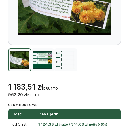
1 183,51
zł
BRUTTO
962,20
zł
NETTO
CENY HURTOWE
Ilość
Cena jedn.
od 5 szt.
1 124,33
zł
/
914,09
zł
brutto
netto
(-5%)