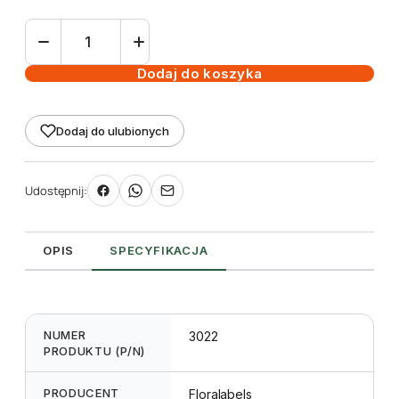
ilość
Etykieta
pętlowa
Dodaj do koszyka
L1
50
Dodaj do ulubionych
x
250
mm
Udostępnij:
(1000szt.)
OPIS
SPECYFIKACJA
NUMER
3022
PRODUKTU (P/N)
PRODUCENT
Floralabels