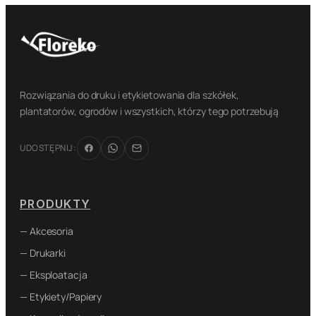
Rozwiązania do druku i etykietowania dla szkółek,
plantatorów, ogrodów i wszystkich, którzy tego potrzebują
UDOSTĘPNIJ:
PRODUKTY
— Akcesoria
— Drukarki
— Eksploatacja
— Etykiety/Papiery