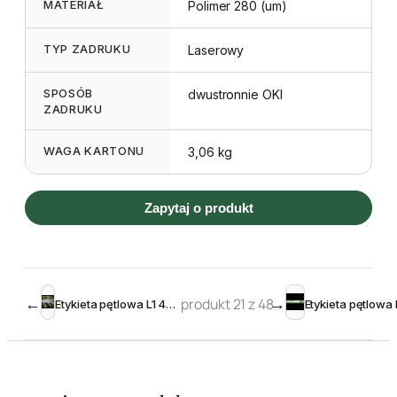
MATERIAŁ
Polimer 280 (um)
TYP ZADRUKU
Laserowy
SPOSÓB
dwustronnie OKI
ZADRUKU
WAGA KARTONU
3,06 kg
Zapytaj o produkt
←
produkt 21 z 48
→
Etykieta pętlowa L1 40 x 278 mm większa pętla (1250szt.)