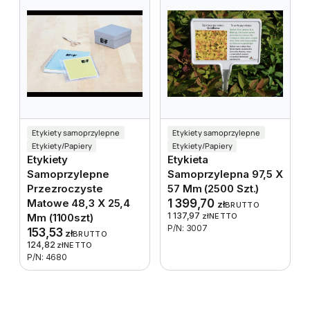
Etykiety samoprzylepne
Etykiety samoprzylepne
Etykiety/Papiery
Etykiety/Papiery
Etykiety
Etykieta
Samoprzylepne
Samoprzylepna 97,5 X
Przezroczyste
57 Mm (2500 Szt.)
Matowe 48,3 X 25,4
1 399,70
zł
BRUTTO
1 137,97
Mm (1100szt)
zł
NETTO
P/N: 3007
153,53
zł
BRUTTO
124,82
zł
NETTO
P/N: 4680