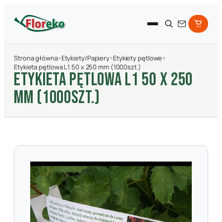
Strona główna
›
Etykiety/Papiery
›
Etykiety pętlowe
›
Etykieta pętlowa L1 50 x 250 mm (1000szt.)
ETYKIETA PęTLOWA L1 50 X 250
MM (1000SZT.)