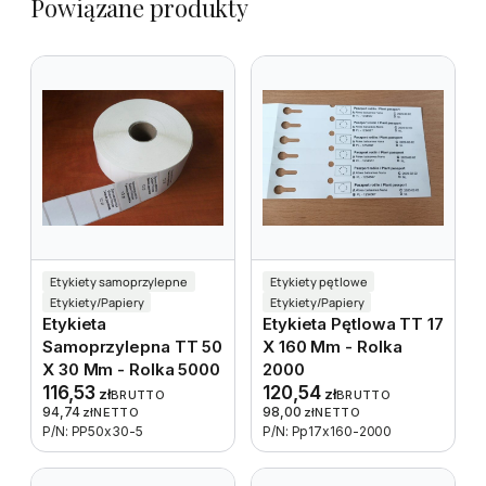
Powiązane produkty
Etykiety samoprzylepne
Etykiety pętlowe
Etykiety/Papiery
Etykiety/Papiery
Etykieta
Etykieta Pętlowa TT 17
Samoprzylepna TT 50
X 160 Mm - Rolka
X 30 Mm - Rolka 5000
2000
116,53
120,54
zł
zł
BRUTTO
BRUTTO
94,74
98,00
zł
NETTO
zł
NETTO
P/N: PP50x30-5
P/N: Pp17x160-2000