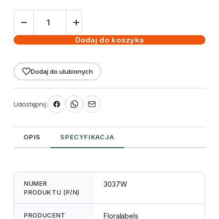
ilość
Baner
podłogowy
Dodaj do koszyka
L1
215
Dodaj do ulubionych
x
1200
mm,
Udostępnij:
samoprzylepny
50
szt.
OPIS
SPECYFIKACJA
NUMER
3037W
PRODUKTU (P/N)
PRODUCENT
Floralabels