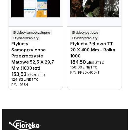
Etykiety samoprzylepne
Etykiety pętlowe
Etykiety/Papiery
Etykiety/Papiery
Etykiety
Etykieta Pętlowa TT
Samoprzylepne
20 X 400 Mm - Rolka
Przezroczyste
1000
Matowe 52,5 X 29,7
184,50
zł
BRUTTO
150,00
Mm (1000szt)
zł
NETTO
P/N: PP20x400-1
153,53
zł
BRUTTO
124,82
zł
NETTO
P/N: 4684