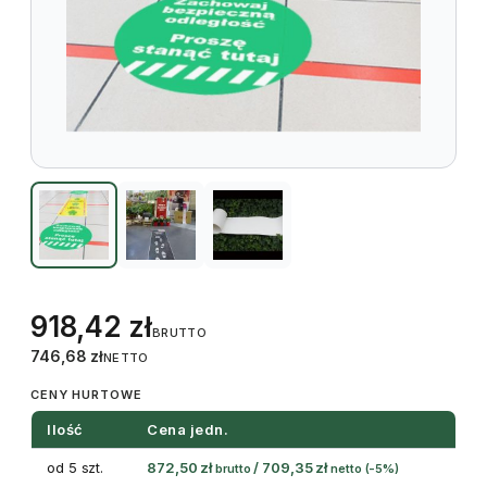
918,42
zł
BRUTTO
746,68
zł
NETTO
CENY HURTOWE
Ilość
Cena jedn.
od 5 szt.
872,50
zł
/
709,35
zł
brutto
netto
(-5%)