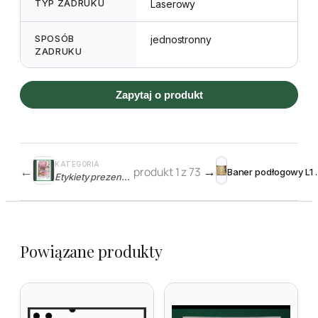
TYP ZADRUKU
Laserowy
SPOSÓB
jednostronny
ZADRUKU
Zapytaj o produkt
KATEGORIA
←
produkt 1 z 73
→
Baner podłogowy L1 2
Etykiety prezentacyjne
Powiązane produkty