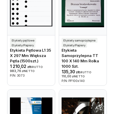
Etykiety pętlowe
Etykiety samoprzylepne
Etykiety/Papiery
Etykiety/Papiery
Etykieta Pętlowa L1 35
Etykieta
X 297 Mm Większa
Samoprzylepna TT
Pętla (1500szt.)
100 X 140 Mm Rolka
1 210,02
1000 Szt.
zł
BRUTTO
983,76
zł
NETTO
135,30
zł
BRUTTO
P/N: 3073
110,00
zł
NETTO
P/N: PP100x140