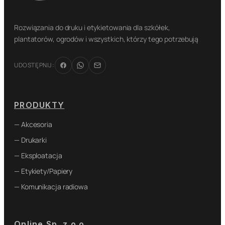
Rozwiązania do druku i etykietowania dla szkółek,
plantatorów, ogrodów i wszystkich, którzy tego potrzebują
UDOSTĘPNIJ:
PRODUKTY
— Akcesoria
— Drukarki
— Eksploatacja
— Etykiety/Papiery
— Komunikacja radiowa
Online Sp. z o.o.