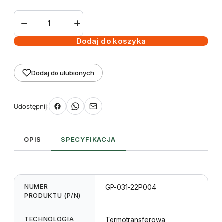
ilość
Zwijacz
etykiet
Dodaj do koszyka
/
dyspenser
Dodaj do ulubionych
do
Godex
EZ2250i/EZ2350i
Udostępnij:
OPIS
SPECYFIKACJA
NUMER
GP-031-22P004
PRODUKTU (P/N)
TECHNOLOGIA
Termotransferowa