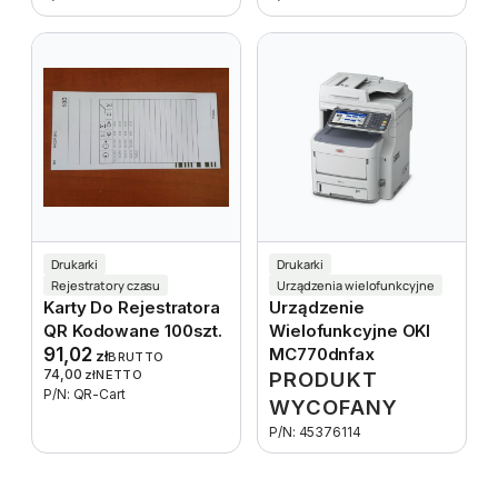
Drukarki
Drukarki
Rejestratory czasu
Urządzenia wielofunkcyjne
Karty Do Rejestratora
Urządzenie
QR Kodowane 100szt.
Wielofunkcyjne OKI
91,02
MC770dnfax
zł
BRUTTO
74,00
zł
NETTO
PRODUKT
P/N: QR-Cart
WYCOFANY
P/N: 45376114