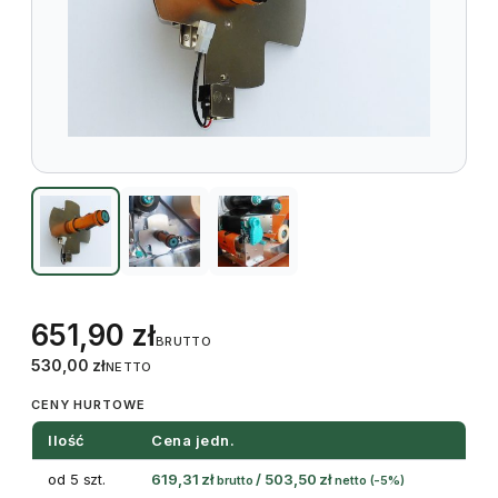
651,90
zł
BRUTTO
530,00
zł
NETTO
CENY HURTOWE
Ilość
Cena jedn.
od 5 szt.
619,31
zł
/
503,50
zł
brutto
netto
(-5%)