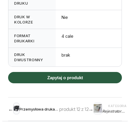
DRUKU
DRUK W
Nie
KOLORZE
FORMAT
4 cale
DRUKARKI
DRUK
brak
DWUSTRONNY
Zapytaj o produkt
KATEGORIA
←
produkt 12 z 12
→
Przemysłowa drukarka etykiet EZ2350i 4″
Rejestratory czasu