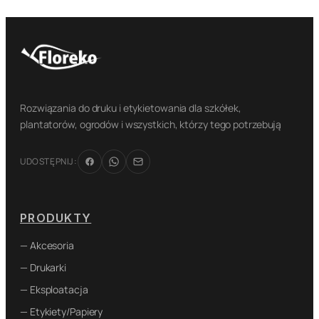
Rozwiązania do druku i etykietowania dla szkółek,
plantatorów, ogrodów i wszystkich, którzy tego potrzebują
UDOSTĘPNIJ:
PRODUKTY
— Akcesoria
— Drukarki
— Eksploatacja
— Etykiety/Papiery