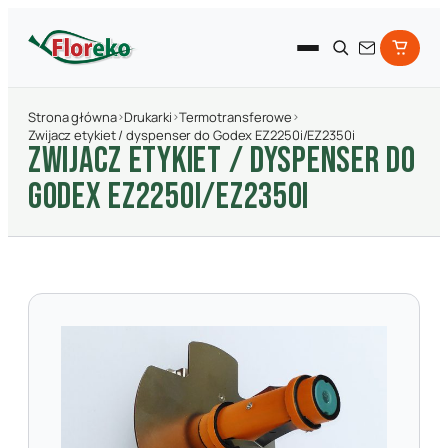
Strona główna
›
Drukarki
›
Termotransferowe
›
Zwijacz etykiet / dyspenser do Godex EZ2250i/EZ2350i
ZWIJACZ ETYKIET / DYSPENSER DO
GODEX EZ2250I/EZ2350I