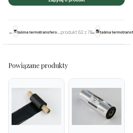
←
produkt 62 z 76
→
taśma termotransferowa woskowo-żywiczna 95 mm 240m Black – Toshiba
Powiązane produkty