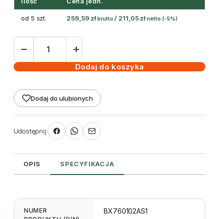
Ilość
Cena jedn.
od 5 szt.
259,59
zł
/
211,05
zł
brutto
netto
(-5%)
ilość
taśma
termotransferowa
Dodaj do koszyka
żywiczna
102mm
Dodaj do ulubionych
600m
Black
-
Udostępnij:
Toshiba
krawędziowa
OPIS
SPECYFIKACJA
NUMER
BX760102AS1
PRODUKTU (P/N)