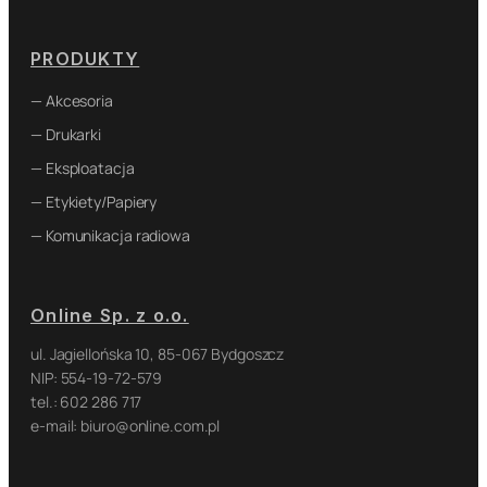
PRODUKTY
— Akcesoria
— Drukarki
— Eksploatacja
— Etykiety/Papiery
— Komunikacja radiowa
Online Sp. z o.o.
ul. Jagiellońska 10, 85-067 Bydgoszcz
NIP: 554-19-72-579
tel.: 602 286 717
e-mail: biuro@online.com.pl