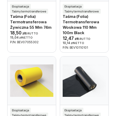
Eksploatacja
Eksploatacja
Taśmy termotransferowe
Taśmy termotransferowe
Taśma (folia)
Taśma (folia)
Termotransferowa
Termotransferowa
Żywiczna 55 Mm 74m
Woskowa 110 Mm
18,50
100m Black
zł
BRUTTO
15,04
zł
NETTO
12,47
zł
BRUTTO
P/N: BEV07055302
10,14
zł
NETTO
P/N: BEV10110101
Eksploatacja
Eksploatacja
Taśmy termotransferowe
Taśmy termotransferowe