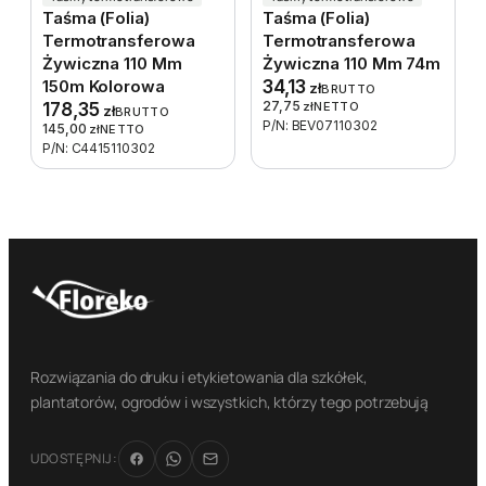
Taśma (folia)
Taśma (folia)
Termotransferowa
Termotransferowa
Żywiczna 110 Mm
Żywiczna 110 Mm 74m
150m Kolorowa
34,13
zł
BRUTTO
27,75
178,35
zł
NETTO
zł
BRUTTO
P/N: BEV07110302
145,00
zł
NETTO
P/N: C4415110302
Rozwiązania do druku i etykietowania dla szkółek,
plantatorów, ogrodów i wszystkich, którzy tego potrzebują
UDOSTĘPNIJ: