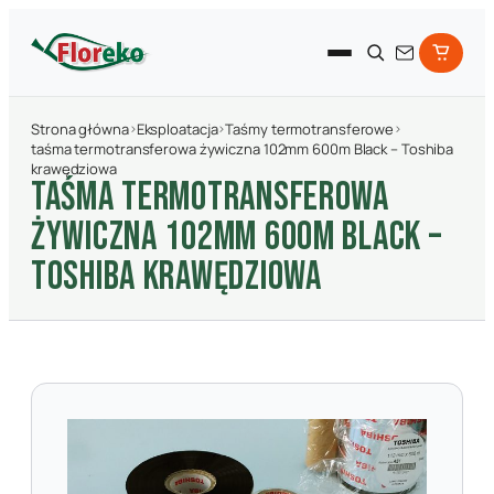
Strona główna
›
Eksploatacja
›
Taśmy termotransferowe
›
taśma termotransferowa żywiczna 102mm 600m Black – Toshiba
krawędziowa
TAśMA TERMOTRANSFEROWA
żYWICZNA 102MM 600M BLACK –
TOSHIBA KRAWęDZIOWA