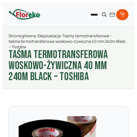
Strona główna
›
Eksploatacja
›
Taśmy termotransferowe
›
taśma termotransferowa woskowo-żywiczna 40 mm 240m Black
– Toshiba
TAśMA TERMOTRANSFEROWA
WOSKOWO-żYWICZNA 40 MM
240M BLACK – TOSHIBA