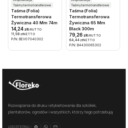
Taśmy termotransferowe
Taśmy termotransferowe
Taśma (folia)
Taśma (folia)
Termotransferowa
Termotransferowa
Żywiczna 40 Mm 74m
Żywiczna 65 Mm
14,24
Black 300m
zł
BRUTTO
11,58
zł
NETTO
79,26
zł
BRUTTO
P/N: BEV07040302
64,44
zł
NETTO
P/N: B4430065302
Rozwiązania do druku i etykietowania dla szkółek,
plantatorów, ogrodów i wszystkich, którzy tego potrzebują
UDOSTĘPNIJ: