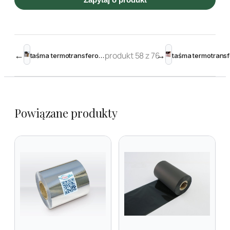
←
produkt 58 z 76
→
taśma termotransferowa woskowo-żywiczna 110 mm 240m Black – Toshiba
Powiązane produkty