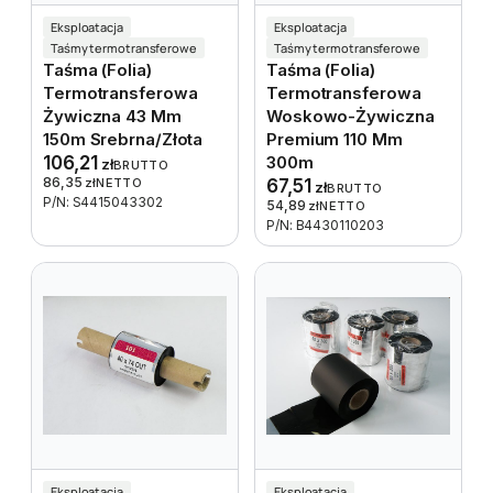
Eksploatacja
Eksploatacja
Taśmy termotransferowe
Taśmy termotransferowe
Taśma (folia)
Taśma (folia)
Termotransferowa
Termotransferowa
Żywiczna 43 Mm
Woskowo-Żywiczna
150m Srebrna/złota
Premium 110 Mm
106,21
300m
zł
BRUTTO
86,35
zł
NETTO
67,51
zł
BRUTTO
P/N: S4415043302
54,89
zł
NETTO
P/N: B4430110203
Eksploatacja
Eksploatacja