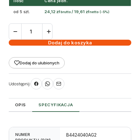
Ilość
Cena jedn.
od 5 szt.
24,12
zł
/
19,61
zł
brutto
netto
(-5%)
ilość
taśma
termotransferowa
Dodaj do koszyka
woskowo-
żywiczna
Dodaj do ulubionych
40
mm
240m
Udostępnij:
Black
-
Toshiba
OPIS
SPECYFIKACJA
NUMER
B4424040AG2
PRODUKTU (P/N)