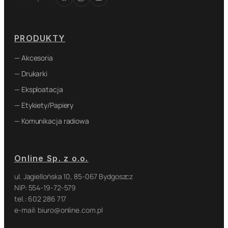
PRODUKTY
— Akcesoria
— Drukarki
— Eksploatacja
— Etykiety/Papiery
— Komunikacja radiowa
Online Sp. z o.o.
ul. Jagiellońska 10, 85-067 Bydgoszcz
NIP: 554-19-72-579
tel.: 602 286 717
e-mail: biuro@online.com.pl