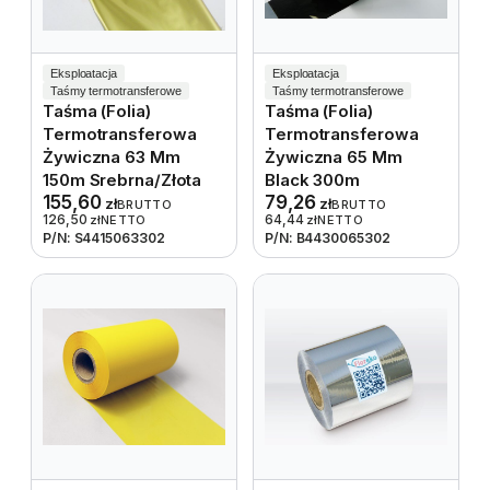
Eksploatacja
Eksploatacja
Taśmy termotransferowe
Taśmy termotransferowe
Taśma (folia)
Taśma (folia)
Termotransferowa
Termotransferowa
Żywiczna 63 Mm
Żywiczna 65 Mm
150m Srebrna/złota
Black 300m
155,60
79,26
zł
zł
BRUTTO
BRUTTO
126,50
64,44
zł
NETTO
zł
NETTO
P/N: S4415063302
P/N: B4430065302