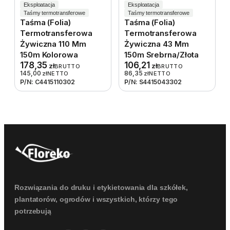
Eksploatacja
Eksploatacja
Taśmy termotransferowe
Taśmy termotransferowe
Taśma (folia)
Taśma (folia)
Termotransferowa
Termotransferowa
Żywiczna 110 Mm
Żywiczna 43 Mm
150m Kolorowa
150m Srebrna/złota
178,35
106,21
zł
zł
BRUTTO
BRUTTO
145,00
86,35
zł
NETTO
zł
NETTO
P/N: C4415110302
P/N: S4415043302
Rozwiązania do druku i etykietowania dla szkółek,
plantatorów, ogrodów i wszystkich, którzy tego
potrzebują