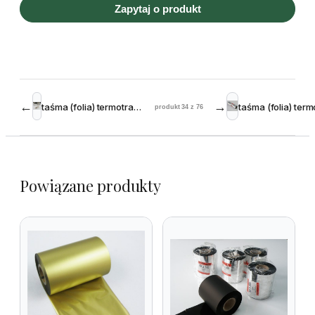
Zapytaj o produkt
←
→
taśma (folia) termotransferowa woskowo-żywiczna Premium 55 mm 74m
produkt 34 z 76
Powiązane produkty