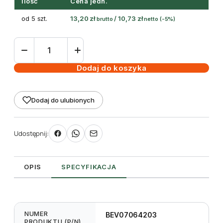
Ilość
Cena jedn.
od 5 szt.
13,20
zł
/
10,73
zł
brutto
netto
(-5%)
ilość
taśma
(folia)
Dodaj do koszyka
termotransferowa
woskowo-
Dodaj do ulubionych
żywiczna
Premium
64
Udostępnij:
mm
74m
OPIS
SPECYFIKACJA
NUMER
BEV07064203
PRODUKTU (P/N)