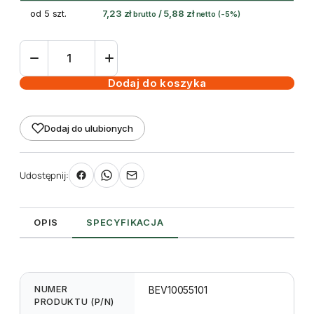
od 5 szt.
7,23
zł
/
5,88
zł
brutto
netto
(-5%)
ilość
taśma
(folia)
Dodaj do koszyka
termotransferowa
woskowa
Dodaj do ulubionych
55
mm
100m
Udostępnij:
Black
OPIS
SPECYFIKACJA
NUMER
BEV10055101
PRODUKTU (P/N)