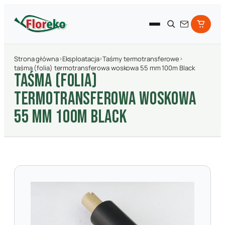
Strona główna
›
Eksploatacja
›
Taśmy termotransferowe
›
taśma (folia) termotransferowa woskowa 55 mm 100m Black
TAśMA (FOLIA)
TERMOTRANSFEROWA WOSKOWA
55 MM 100M BLACK