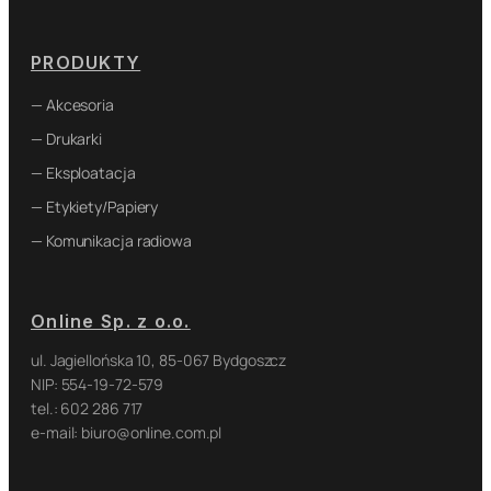
PRODUKTY
— Akcesoria
— Drukarki
— Eksploatacja
— Etykiety/Papiery
— Komunikacja radiowa
Online Sp. z o.o.
ul. Jagiellońska 10, 85-067 Bydgoszcz
NIP: 554-19-72-579
tel.: 602 286 717
e-mail: biuro@online.com.pl