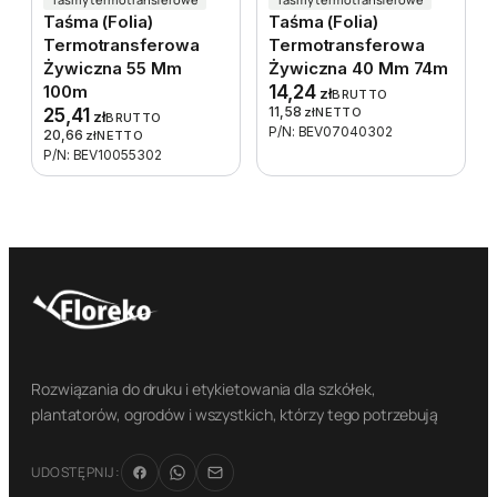
Taśma (folia)
Taśma (folia)
Termotransferowa
Termotransferowa
Żywiczna 55 Mm
Żywiczna 40 Mm 74m
100m
14,24
zł
BRUTTO
11,58
25,41
zł
NETTO
zł
BRUTTO
P/N: BEV07040302
20,66
zł
NETTO
P/N: BEV10055302
Rozwiązania do druku i etykietowania dla szkółek,
plantatorów, ogrodów i wszystkich, którzy tego potrzebują
UDOSTĘPNIJ: