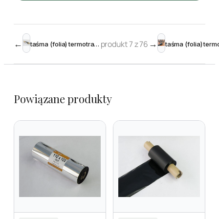
←
produkt 7 z 76
→
taśma (folia) termotransferowa woskowa 40 mm 74m Black
Powiązane produkty