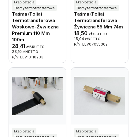
Eksploatacja
Eksploatacja
Taśmy termotransferowe
Taśmy termotransferowe
Taśma (folia)
Taśma (folia)
Termotransferowa
Termotransferowa
Woskowo-Żywiczna
Żywiczna 55 Mm 74m
Premium 110 Mm
18,50
zł
BRUTTO
15,04
100m
zł
NETTO
P/N: BEV07055302
28,41
zł
BRUTTO
23,10
zł
NETTO
P/N: BEV10110203
Eksploatacja
Eksploatacja
Taśmy termotransferowe
Taśmy termotransferowe