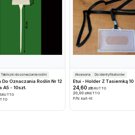
Tabliczki do oznaczania roślin
Akcesoria
Do identyfikatorów
 Do Oznaczania Roślin Nr 12
Etui - Holder Z Tasiemką 10 
 A5 - 10szt.
24,60
zł
BRUTTO
20,00
zł
NETTO
BRUTTO
P/N: kart-ht
ETTO