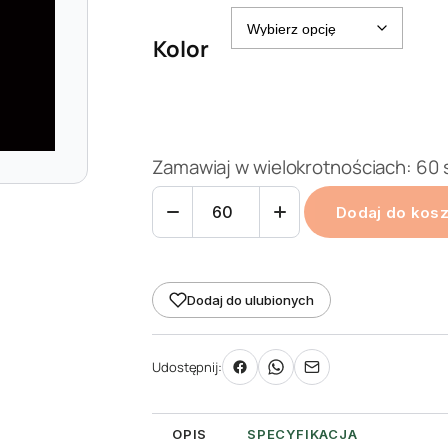
Kolor
Zamawiaj w wielokrotnościach: 60 
ilość
Dodaj do kos
Tabliczka
do
oznaczania
Dodaj do ulubionych
roślin
Nr
Udostępnij:
1
-
zawieszana
OPIS
SPECYFIKACJA