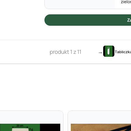
zielo
Z
produkt 1 z 11
→
Tabliczk