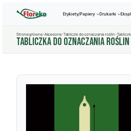
Etykiety/Papiery
Drukarki
Eksp
Strona główna
›
Akcesoria
›
Tabliczki do oznaczania roślin
›
Tabliczk
TABLICZKA DO OZNACZANIA ROśLIN 