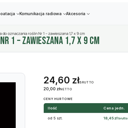
loatacja
Komunikacja radiowa
Akcesoria
a do oznaczania roślin Nr 1 – zawieszana 1,7 x 9 cm
NR 1 – ZAWIESZANA 1,7 X 9 CM
24,60
zł
BRUTTO
20,00
zł
NETTO
CENY HURTOWE
Ilość
Cena jedn.
od 5 szt.
18,45
zł
brutto