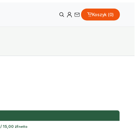
Koszyk (
0
)
/
15,00
zł
netto