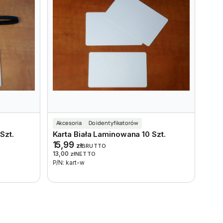
Akcesoria
Do identyfikatorów
Szt.
Karta Biała Laminowana 10 Szt.
15,99
zł
BRUTTO
13,00
zł
NETTO
P/N: kart-w