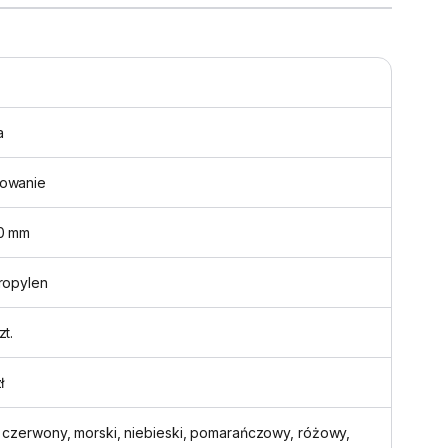
a
owanie
0 mm
ropylen
zt.
ł
, czerwony, morski, niebieski, pomarańczowy, różowy,