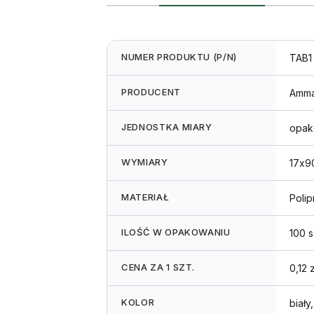
1,7
x
9
NUMER PRODUKTU (P/N)
TAB1
cm
PRODUCENT
Amm
JEDNOSTKA MIARY
opak
WYMIARY
17x9
MATERIAŁ
Polip
ILOŚĆ W OPAKOWANIU
100 s
CENA ZA 1 SZT.
0,12 z
KOLOR
biały