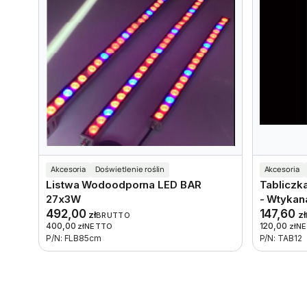
Akcesoria
Doświetlenie roślin
Akcesoria
Listwa Wodoodporna LED BAR
Tabliczka
27x3W
- Wtykana
492,00
147,60
zł
zł
BRUTTO
400,00
120,00
zł
NETTO
zł
N
P/N: FLB85cm
P/N: TAB12