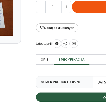
ilość
Satyna
biała
50mm
Dodaj do ulubionych
x
50m
Udostępnij:
do
zadruku
TT
OPIS
SPECYFIKACJA
NUMER PRODUKTU (P/N)
SAT
Z