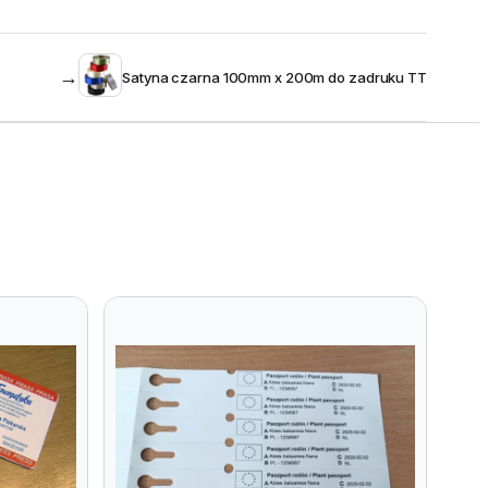
→
Satyna czarna 100mm x 200m do zadruku TT