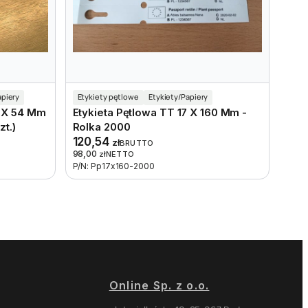
apiery
Etykiety pętlowe
Etykiety/Papiery
5 X 54 Mm
Etykieta Pętlowa TT 17 X 160 Mm -
zt.)
Rolka 2000
120,54
zł
BRUTTO
98,00
zł
NETTO
P/N: Pp17x160-2000
Online Sp. z o.o.