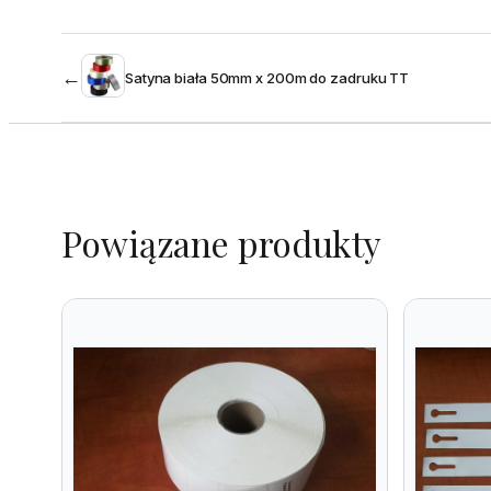
←
Satyna biała 50mm x 200m do zadruku TT
Powiązane produkty