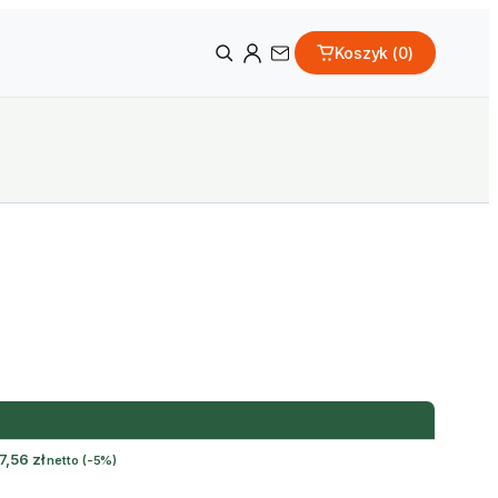
Koszyk (
0
)
7,56
zł
netto
(-5%)