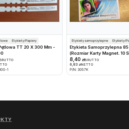
tlowe
Etykiety/Papiery
Etykiety samoprzylepne
Etykiety/P
 Pętlowa TT 20 X 300 Mm -
Etykieta Samoprzylepna 8
00
(rozmiar Karty Magnet. 10 S
8,40
zł
BRUTTO
BRUTTO
6,83
ETTO
zł
NETTO
300-1
P/N: 3057K
UKTY