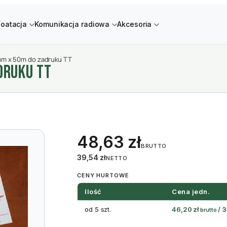
loatacja
Komunikacja radiowa
Akcesoria
mm x 50m do zadruku TT
DRUKU TT
48,63
zł
BRUTTO
39,54
zł
NETTO
CENY HURTOWE
Ilość
Cena jedn.
od 5 szt.
46,20
zł
/
3
brutto