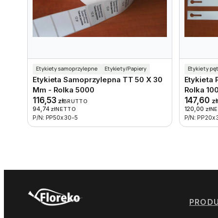
Etykiety samoprzylepne
Etykiety/Papiery
Etykiety pę
Etykieta Samoprzylepna TT 50 X 30
Etykieta
Mm - Rolka 5000
Rolka 10
116,53
147,60
zł
zł
BRUTTO
94,74
120,00
zł
NETTO
zł
N
P/N: PP50x30-5
P/N: PP20x
PROD