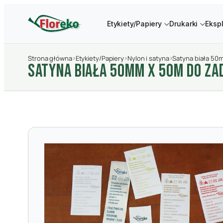
Etykiety/Papiery
Drukarki
Eksp
Strona główna
›
Etykiety/Papiery
›
Nylon i satyna
›
Satyna biała 50
SATYNA BIAłA 50MM X 50M DO ZA