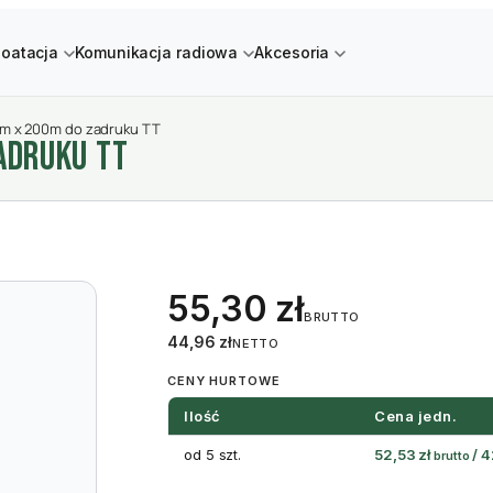
loatacja
Komunikacja radiowa
Akcesoria
mm x 200m do zadruku TT
ADRUKU TT
55,30
zł
BRUTTO
44,96
zł
NETTO
CENY HURTOWE
Ilość
Cena jedn.
od 5 szt.
52,53
zł
/
4
brutto