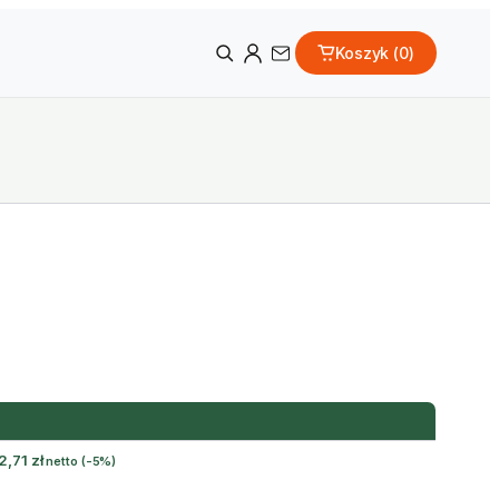
Koszyk (
0
)
2,71
zł
netto
(-5%)