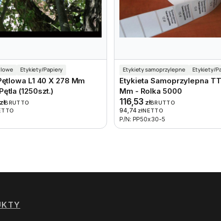
tlowe
Etykiety/Papiery
Etykiety samoprzylepne
Etykiety/P
 Pętlowa L1 40 X 278 Mm
Etykieta Samoprzylepna TT
ętla (1250szt.)
Mm - Rolka 5000
116,53
zł
zł
BRUTTO
BRUTTO
94,74
ETTO
zł
NETTO
P/N: PP50x30-5
UKTY