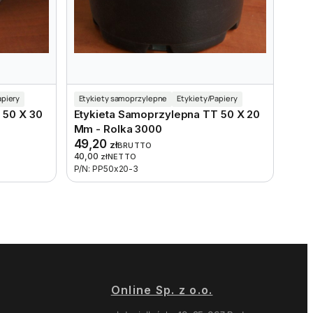
apiery
Etykiety samoprzylepne
Etykiety/Papiery
 50 X 30
Etykieta Samoprzylepna TT 50 X 20
Mm - Rolka 3000
49,20
zł
BRUTTO
40,00
zł
NETTO
P/N: PP50x20-3
Online Sp. z o.o.