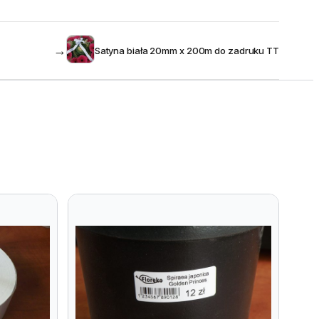
→
Satyna biała 20mm x 200m do zadruku TT