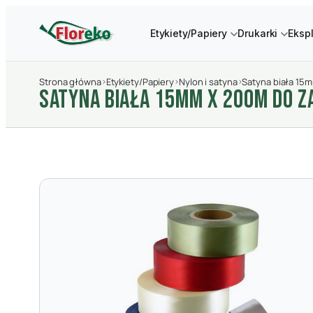
Etykiety/Papiery
Drukarki
Eksp
Strona główna
›
Etykiety/Papiery
›
Nylon i satyna
›
Satyna biała 15
SATYNA BIAłA 15MM X 200M DO Z