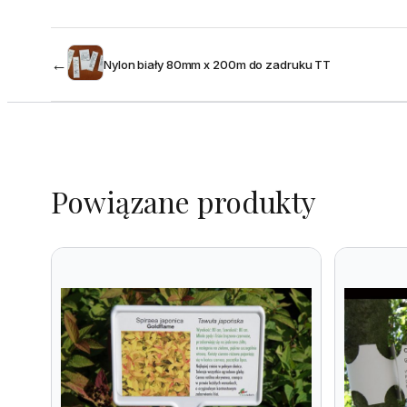
←
Nylon biały 80mm x 200m do zadruku TT
Powiązane produkty