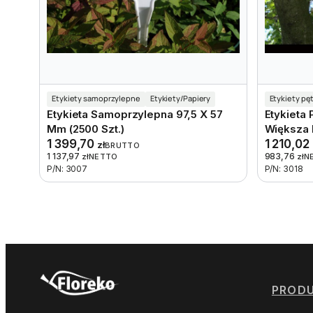
Etykiety samoprzylepne
Etykiety/Papiery
Etykiety pę
Etykieta Samoprzylepna 97,5 X 57
Etykieta
Mm (2500 Szt.)
Większa P
1 399,70
1 210,02
zł
BRUTTO
1 137,97
983,76
zł
NETTO
zł
N
P/N: 3007
P/N: 3018
PROD