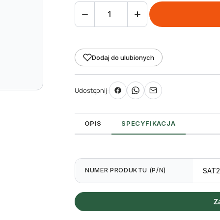
ilość
Satyna
biała
15mm
Dodaj do ulubionych
x
200m
Udostępnij:
do
zadruku
TT
OPIS
SPECYFIKACJA
NUMER PRODUKTU (P/N)
SAT
Z