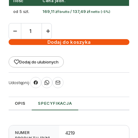
Ilość
Cena jedn.
od 5 szt.
169,11
zł
/
137,49
zł
brutto
netto
(-5%)
ilość
Etykiety
samoprzylepne
Dodaj do koszyka
srebrne
matowe
Dodaj do ulubionych
średnica
85
mm
Udostępnij:
(150szt)
OPIS
SPECYFIKACJA
NUMER
4219
PRODUKTU (P/N)