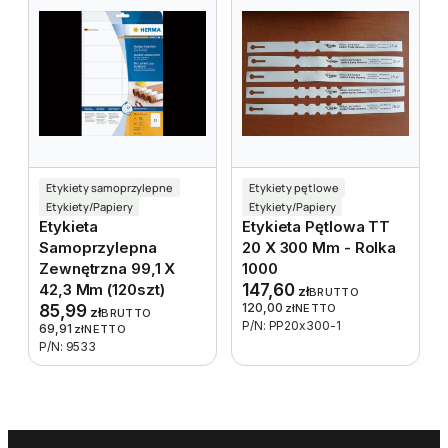
Etykiety samoprzylepne
Etykiety pętlowe
Etykiety/Papiery
Etykiety/Papiery
Etykieta
Etykieta Pętlowa TT
Samoprzylepna
20 X 300 Mm - Rolka
Zewnętrzna 99,1 X
1000
42,3 Mm (120szt)
147,60
zł
BRUTTO
120,00
85,99
zł
NETTO
zł
BRUTTO
P/N: PP20x300-1
69,91
zł
NETTO
P/N: 9533