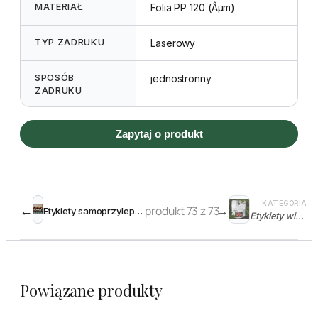
MATERIAŁ
Folia PP 120 (Âµm)
TYP ZADRUKU
Laserowy
SPOSÓB
jednostronny
ZADRUKU
Zapytaj o produkt
KATEGORIA
←
produkt 73 z 73
→
Etykiety samoprzylepne srebrne matowe 96 x 50,8 mm (250szt)
Etykiety wieszane
Powiązane produkty