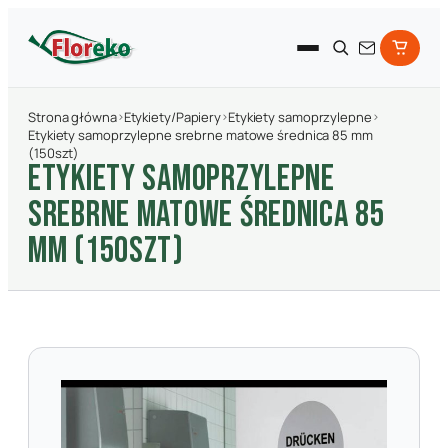
Strona główna
›
Etykiety/Papiery
›
Etykiety samoprzylepne
›
Etykiety samoprzylepne srebrne matowe średnica 85 mm
(150szt)
ETYKIETY SAMOPRZYLEPNE
SREBRNE MATOWE śREDNICA 85
MM (150SZT)