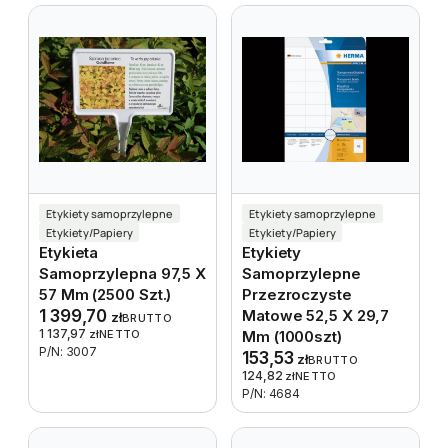
Etykiety samoprzylepne
Etykiety samoprzylepne
Etykiety/Papiery
Etykiety/Papiery
Etykieta
Etykiety
Samoprzylepna 97,5 X
Samoprzylepne
57 Mm (2500 Szt.)
Przezroczyste
1 399,70
Matowe 52,5 X 29,7
zł
BRUTTO
1 137,97
zł
NETTO
Mm (1000szt)
P/N: 3007
153,53
zł
BRUTTO
124,82
zł
NETTO
P/N: 4684