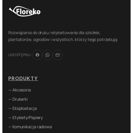
Rozwiązania do druku i etykietowania dla szkółek,
plantatorów, ogrodów i wszystkich, którzy tego potrzebują
UDOSTĘPNIJ:
PRODUKTY
— Akcesoria
— Drukarki
— Eksploatacja
— Etykiety/Papiery
— Komunikacja radiowa