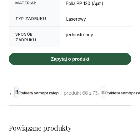
MATERIAŁ
Folia PP 120 (Âµm)
TYP ZADRUKU
Laserowy
SPOSÓB
jednostronny
ZADRUKU
Zapytaj o produkt
←
produkt 66 z 73
→
Etykiety samoprzylepne przezroczyste matowe 97 x 42,3 mm (300szt)
Powiązane produkty