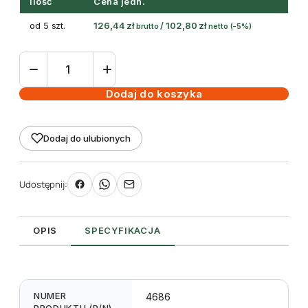
Ilość
Cena jedn.
od 5 szt.
126,44
zł
/
102,80
zł
brutto
netto
(-5%)
ilość
Etykiety
samoprzylepne
Dodaj do koszyka
przezroczyste
matowe
Dodaj do ulubionych
średnica
40mm
(600szt)
Udostępnij:
OPIS
SPECYFIKACJA
NUMER
4686
PRODUKTU (P/N)