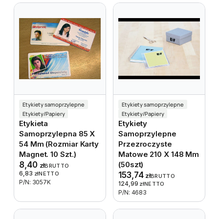
Etykiety samoprzylepne
Etykiety samoprzylepne
Etykiety/Papiery
Etykiety/Papiery
Etykieta
Etykiety
Samoprzylepna 85 X
Samoprzylepne
54 Mm (rozmiar Karty
Przezroczyste
Magnet. 10 Szt.)
Matowe 210 X 148 Mm
8,40
(50szt)
zł
BRUTTO
6,83
zł
NETTO
153,74
zł
BRUTTO
P/N: 3057K
124,99
zł
NETTO
P/N: 4683