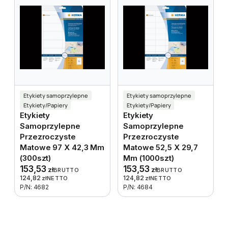
Etykiety samoprzylepne
Etykiety samoprzylepne
Etykiety/Papiery
Etykiety/Papiery
Etykiety
Etykiety
Samoprzylepne
Samoprzylepne
Przezroczyste
Przezroczyste
Matowe 97 X 42,3 Mm
Matowe 52,5 X 29,7
(300szt)
Mm (1000szt)
153,53
153,53
zł
zł
BRUTTO
BRUTTO
124,82
124,82
zł
NETTO
zł
NETTO
P/N: 4682
P/N: 4684