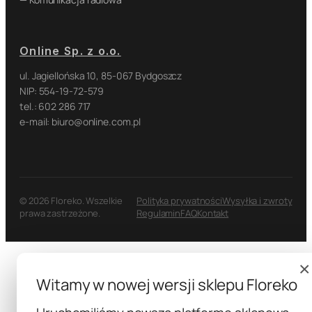
Online Sp. z o.o.
ul. Jagiellońska 10, 85-067 Bydgoszcz
NIP: 554-19-72-579
tel.: 602 286 717
e-mail: biuro@online.com.pl
© 2026 Floreko. Wszelkie
Polityka prywatności
Wysyłka i zwroty
prawa zastrzeżone.
Regulamin
FAQ
Kontakt
×
Witamy w nowej wersji sklepu Floreko