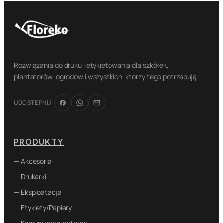
Rozwiązania do druku i etykietowania dla szkółek,
plantatorów, ogrodów i wszystkich, którzy tego potrzebują
UDOSTĘPNIJ:
PRODUKTY
— Akcesoria
— Drukarki
— Eksploatacja
— Etykiety/Papiery
— Komunikacja radiowa