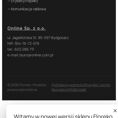
— Etykiety/Papiery
— Komunikacja radiowa
Online Sp. z o.o.
ul. Jagiellońska 10, 85-067 Bydgoszcz
NIP: 554-19-72-579
tel.: 602 286 717
e-mail: biuro@online.com.pl
© 2026 Floreko. Wszelkie
Polityka prywatności
Wysyłka i zwroty
prawa zastrzeżone.
Regulamin
FAQ
Kontakt
×
Witamy w nowej wersji sklepu Floreko