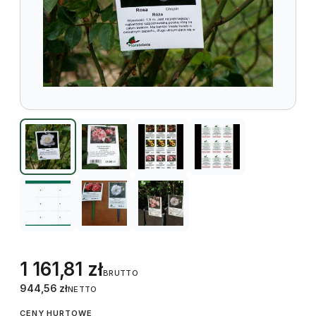
1 161,81
zł
BRUTTO
944,56
zł
NETTO
CENY HURTOWE