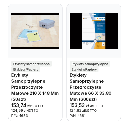
Etykiety samoprzylepne
Etykiety samoprzylepne
Etykiety/Papiery
Etykiety/Papiery
Etykiety
Etykiety
Samoprzylepne
Samoprzylepne
Przezroczyste
Przezroczyste
Matowe 210 X 148 Mm
Matowe 66 X 33,80
(50szt)
Mm (600szt)
153,74
153,53
zł
zł
BRUTTO
BRUTTO
124,99
124,82
zł
NETTO
zł
NETTO
P/N: 4683
P/N: 4681