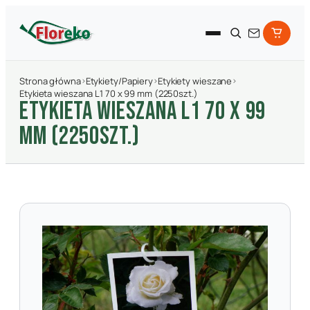
Strona główna
›
Etykiety/Papiery
›
Etykiety wieszane
›
Etykieta wieszana L1 70 x 99 mm (2250szt.)
ETYKIETA WIESZANA L1 70 X 99
MM (2250SZT.)