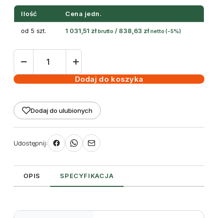
Ilość
Cena jedn.
od 5 szt.
1 031,51
zł
/
838,63
zł
brutto
netto
(-5%)
ilość
Etykieta
wieszana
Dodaj do koszyka
L1
70
Dodaj do ulubionych
x
99
mm
Udostępnij:
(2250szt.)
OPIS
SPECYFIKACJA