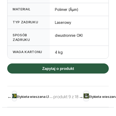
MATERIAŁ
Polimer (Âµm)
TYP ZADRUKU
Laserowy
SPOSÓB
dwustronnie OKI
ZADRUKU
WAGA KARTONU
4 kg
Zapytaj o produkt
←
produkt 9 z 18
→
Etykieta wieszana L1 70 x 95 mm (225szt.) żółte