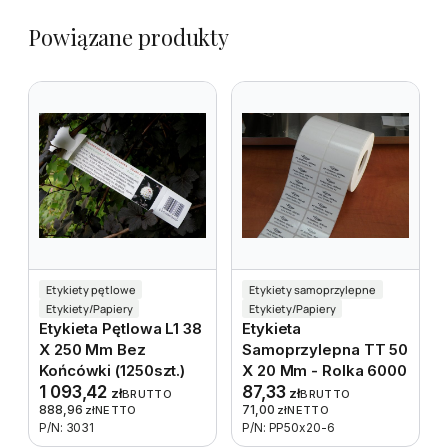
Powiązane produkty
Etykiety pętlowe
Etykiety samoprzylepne
Etykiety/Papiery
Etykiety/Papiery
Etykieta Pętlowa L1 38
Etykieta
X 250 Mm Bez
Samoprzylepna TT 50
Końcówki (1250szt.)
X 20 Mm - Rolka 6000
1 093,42
87,33
zł
zł
BRUTTO
BRUTTO
888,96
71,00
zł
NETTO
zł
NETTO
P/N: 3031
P/N: PP50x20-6