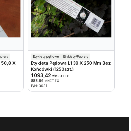
apiery
Etykiety pętlowe
Etykiety/Papiery
 50,8 X
Etykieta Pętlowa L1 38 X 250 Mm Bez
Końcówki (1250szt.)
1 093,42
zł
BRUTTO
888,96
zł
NETTO
P/N: 3031