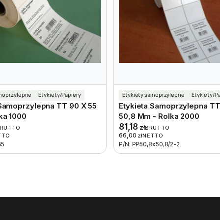
amoprzylepne
Etykiety/Papiery
Etykiety samoprzylepne
Etykiety/P
 Samoprzylepna TT 90 X 55
Etykieta Samoprzylepna TT
ka 1000
50,8 Mm - Rolka 2000
81,18
zł
BRUTTO
BRUTTO
66,00
TTO
zł
NETTO
55
P/N: PP50,8x50,8/2-2