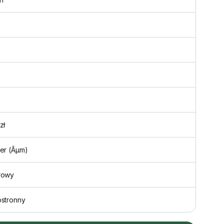
zł
er (Âµm)
rowy
ostronny