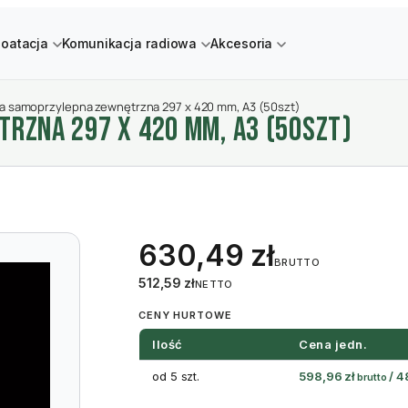
loatacja
Komunikacja radiowa
Akcesoria
ta samoprzylepna zewnętrzna 297 x 420 mm, A3 (50szt)
RZNA 297 X 420 MM, A3 (50SZT)
630,49
zł
BRUTTO
512,59
zł
NETTO
CENY HURTOWE
Ilość
Cena jedn.
od 5 szt.
598,96
zł
/
4
brutto