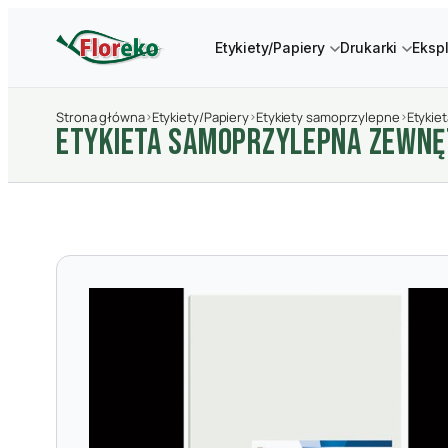
Etykiety/Papiery
Drukarki
Eksp
Strona główna
›
Etykiety/Papiery
›
Etykiety samoprzylepne
›
Etykie
ETYKIETA SAMOPRZYLEPNA ZEWNęT