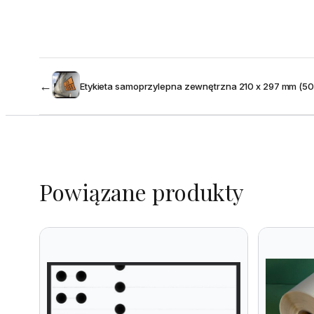
←
Etykieta samoprzylepna zewnętrzna 210 x 297 mm (50
Powiązane produkty