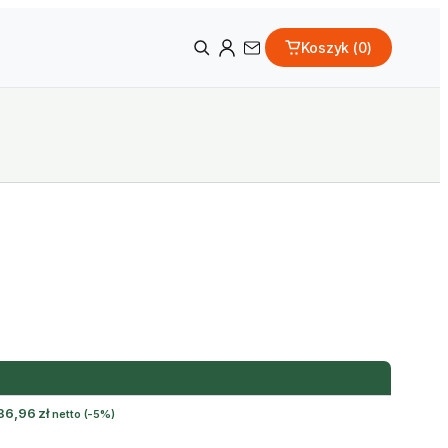
Koszyk (
0
)
86,96
zł
netto
(-5%)