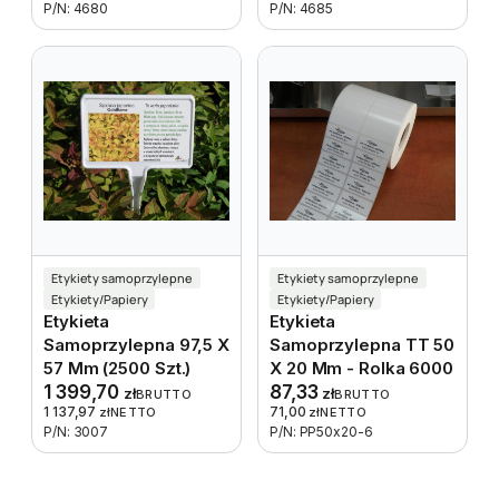
P/N: 4680
P/N: 4685
Etykiety samoprzylepne
Etykiety samoprzylepne
Etykiety/Papiery
Etykiety/Papiery
Etykieta
Etykieta
Samoprzylepna 97,5 X
Samoprzylepna TT 50
57 Mm (2500 Szt.)
X 20 Mm - Rolka 6000
1 399,70
87,33
zł
zł
BRUTTO
BRUTTO
1 137,97
71,00
zł
NETTO
zł
NETTO
P/N: 3007
P/N: PP50x20-6