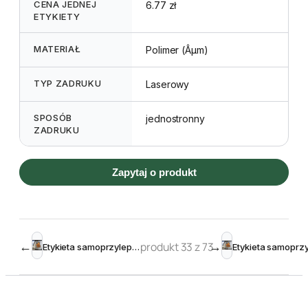
CENA JEDNEJ
6.77 zł
ETYKIETY
MATERIAŁ
Polimer (Âµm)
TYP ZADRUKU
Laserowy
SPOSÓB
jednostronny
ZADRUKU
Zapytaj o produkt
←
produkt 33 z 73
→
Etykieta samoprzylepna zewnętrzna 210 x 148 mm (2Oszt)