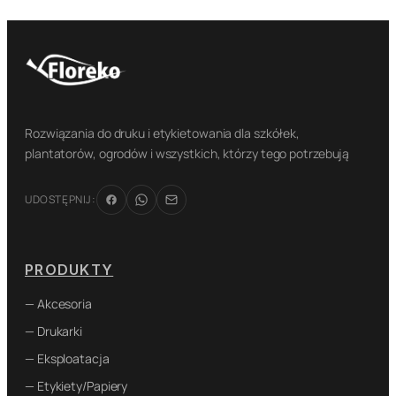
Rozwiązania do druku i etykietowania dla szkółek,
plantatorów, ogrodów i wszystkich, którzy tego potrzebują
UDOSTĘPNIJ:
PRODUKTY
— Akcesoria
— Drukarki
— Eksploatacja
— Etykiety/Papiery