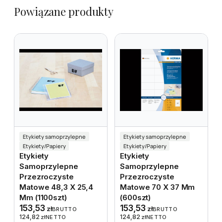
Powiązane produkty
Etykiety samoprzylepne
Etykiety samoprzylepne
Etykiety/Papiery
Etykiety/Papiery
Etykiety
Etykiety
Samoprzylepne
Samoprzylepne
Przezroczyste
Przezroczyste
Matowe 48,3 X 25,4
Matowe 70 X 37 Mm
Mm (1100szt)
(600szt)
153,53
153,53
zł
zł
BRUTTO
BRUTTO
124,82
124,82
zł
NETTO
zł
NETTO