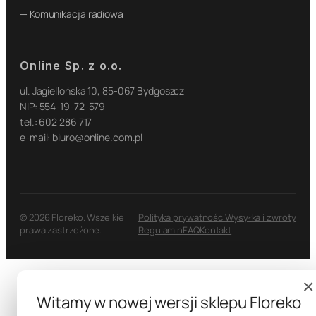
— Komunikacja radiowa
Online Sp. z o.o.
ul. Jagiellońska 10, 85-067 Bydgoszcz
NIP: 554-19-72-579
tel.: 602 286 717
e-mail: biuro@online.com.pl
© 2026 Floreko. Wszelkie
Polityka prywatności
Wysyłka i zwroty
prawa zastrzeżone.
Regulamin
FAQ
Kontakt
×
Witamy w nowej wersji sklepu Floreko