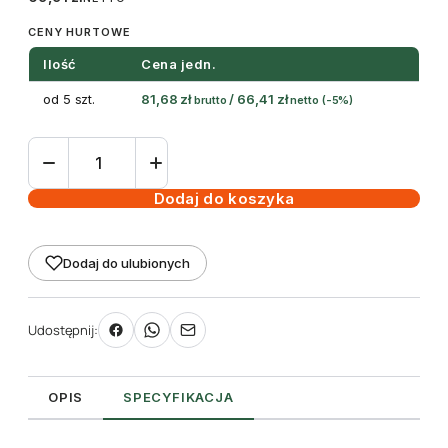
CENY HURTOWE
Ilość
Cena jedn.
od 5 szt.
81,68
zł
/
66,41
zł
brutto
netto
(-5%)
ilość
Etykieta
samoprzylepna
Dodaj do koszyka
zewnętrzna
210
Dodaj do ulubionych
x
297
mm
Udostępnij:
(10szt)
OPIS
SPECYFIKACJA