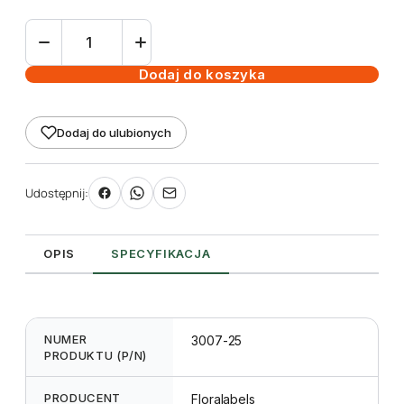
ilość
Etykieta
samoprzylepna
Dodaj do koszyka
97,5
x
Dodaj do ulubionych
57
mm
(250
Udostępnij:
szt.)
OPIS
SPECYFIKACJA
NUMER
3007-25
PRODUKTU (P/N)
PRODUCENT
Floralabels