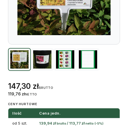
147,30
zł
BRUTTO
119,76
zł
NETTO
CENY HURTOWE
Ilość
Cena jedn.
od 5 szt.
139,94
zł
/
113,77
zł
brutto
netto
(-5%)