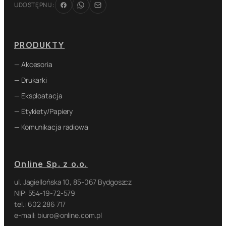
UDOSTĘPNIJ:
PRODUKTY
— Akcesoria
— Drukarki
— Eksploatacja
— Etykiety/Papiery
— Komunikacja radiowa
Online Sp. z o.o.
ul. Jagiellońska 10, 85-067 Bydgoszcz
NIP: 554-19-72-579
tel.: 602 286 717
e-mail: biuro@online.com.pl