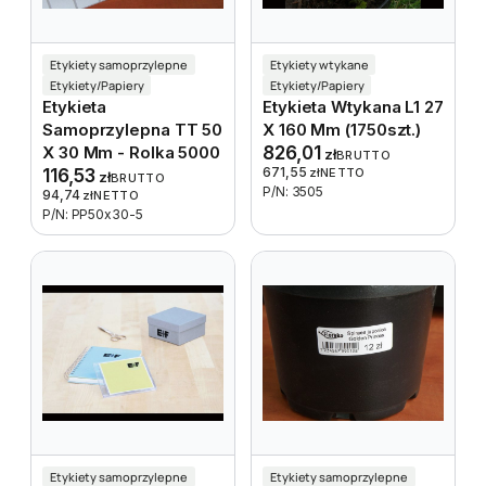
Etykiety samoprzylepne
Etykiety wtykane
Etykiety/Papiery
Etykiety/Papiery
Etykieta
Etykieta Wtykana L1 27
Samoprzylepna TT 50
X 160 Mm (1750szt.)
X 30 Mm - Rolka 5000
826,01
zł
BRUTTO
671,55
116,53
zł
NETTO
zł
BRUTTO
P/N: 3505
94,74
zł
NETTO
P/N: PP50x30-5
Etykiety samoprzylepne
Etykiety samoprzylepne