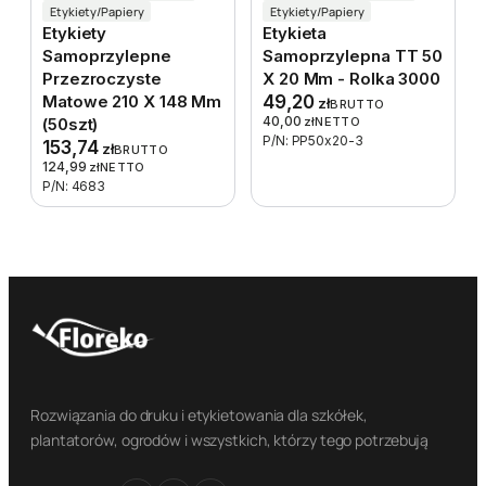
Etykiety/Papiery
Etykiety/Papiery
Etykiety
Etykieta
Samoprzylepne
Samoprzylepna TT 50
Przezroczyste
X 20 Mm - Rolka 3000
Matowe 210 X 148 Mm
49,20
zł
BRUTTO
40,00
(50szt)
zł
NETTO
P/N: PP50x20-3
153,74
zł
BRUTTO
124,99
zł
NETTO
P/N: 4683
Rozwiązania do druku i etykietowania dla szkółek,
plantatorów, ogrodów i wszystkich, którzy tego potrzebują