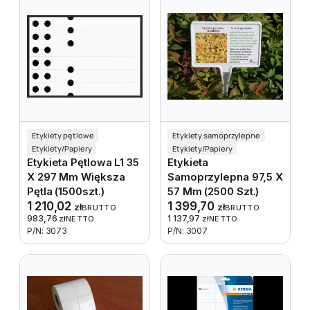
Etykiety pętlowe
Etykiety samoprzylepne
Etykiety/Papiery
Etykiety/Papiery
Etykieta Pętlowa L1 35
Etykieta
X 297 Mm Większa
Samoprzylepna 97,5 X
Pętla (1500szt.)
57 Mm (2500 Szt.)
1 210,02
1 399,70
zł
zł
BRUTTO
BRUTTO
983,76
1 137,97
zł
NETTO
zł
NETTO
P/N: 3073
P/N: 3007