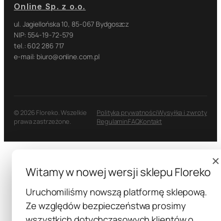
Online Sp. z o.o.
ul. Jagiellońska 10, 85-067 Bydgoszcz
NIP: 554-19-72-579
tel.: 602 286 717
e-mail: biuro@online.com.pl
© 2026 Floreko. Wszelkie
Polityka prywatności
Wysyłka i zwroty
prawa zastrzeżone.
Regulamin
FAQ
Kontakt
×
Witamy w nowej wersji sklepu Floreko
Uruchomiliśmy nowszą platformę sklepową.
Ze względów bezpieczeństwa prosimy
wszystkich dotychczasowych klientów o