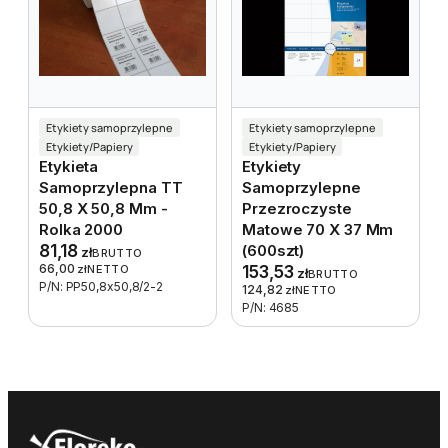
Etykiety samoprzylepne
Etykiety samoprzylepne
Etykiety/Papiery
Etykiety/Papiery
Etykieta
Etykiety
Samoprzylepna TT
Samoprzylepne
50,8 X 50,8 Mm -
Przezroczyste
Rolka 2000
Matowe 70 X 37 Mm
81,18
(600szt)
zł
BRUTTO
66,00
zł
NETTO
153,53
zł
BRUTTO
P/N: PP50,8x50,8/2-2
124,82
zł
NETTO
P/N: 4685