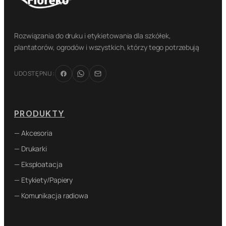
Rozwiązania do druku i etykietowania dla szkółek,
plantatorów, ogrodów i wszystkich, którzy tego potrzebują
UDOSTĘPNIJ:
PRODUKTY
— Akcesoria
— Drukarki
— Eksploatacja
— Etykiety/Papiery
— Komunikacja radiowa