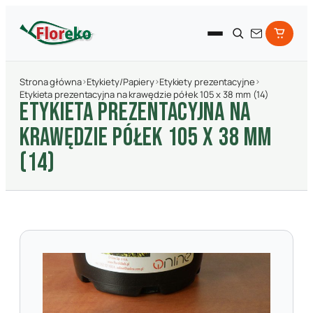
Strona główna
›
Etykiety/Papiery
›
Etykiety prezentacyjne
›
Etykieta prezentacyjna na krawędzie półek 105 x 38 mm (14)
ETYKIETA PREZENTACYJNA NA
KRAWęDZIE PółEK 105 X 38 MM
(14)