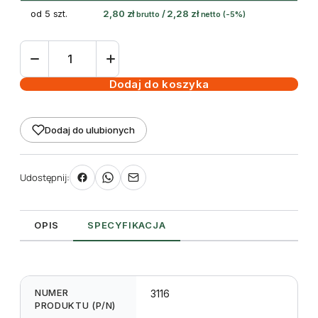
od 5 szt.
2,80
zł
/
2,28
zł
brutto
netto
(-5%)
ilość
Etykieta
prezentacyjna
Dodaj do koszyka
na
krawędzie
Dodaj do ulubionych
półek
105
x
Udostępnij:
38
mm
(14)
OPIS
SPECYFIKACJA
NUMER
3116
PRODUKTU (P/N)