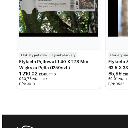
Etykiety pętlowe
Etykiety/Papiery
Etykiety s
Etykieta Pętlowa L1 40 X 278 Mm
Etykieta
Większa Pętla (1250szt.)
63,5 X 3
1 210,02
85,99
zł
zł
BRUTTO
983,76
69,91
zł
NETTO
zł
NE
P/N: 3018
P/N: 9532