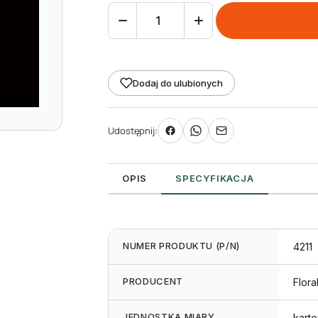
ilość
Etykieta
prezentacyjna
L2-
Dodaj do ulubionych
200
A5
Udostępnij:
148
x
210
OPIS
SPECYFIKACJA
mm
250
ark.
NUMER PRODUKTU (P/N)
4211
PRODUCENT
Flora
JEDNOSTKA MIARY
karto