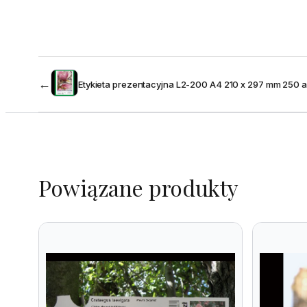
←
Etykieta prezentacyjna L2-200 A4 210 x 297 mm 250 a
Powiązane produkty