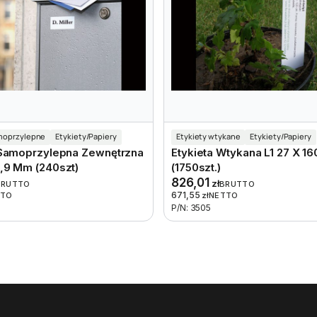
amoprzylepne
Etykiety/Papiery
Etykiety wtykane
Etykiety/Papiery
 Samoprzylepna Zewnętrzna
Etykieta Wtykana L1 27 X 1
3,9 Mm (240szt)
(1750szt.)
826,01
zł
BRUTTO
BRUTTO
671,55
TTO
zł
NETTO
P/N: 3505