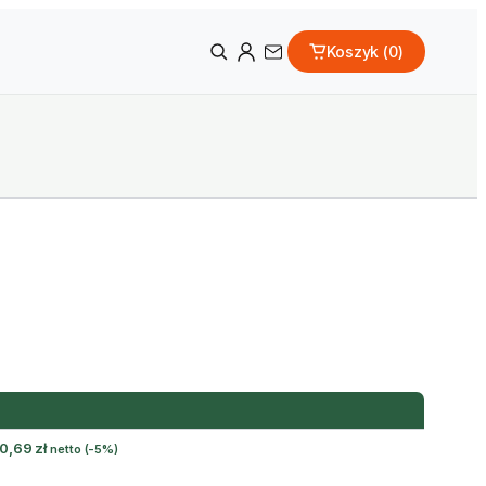
Koszyk (
0
)
10,69
zł
netto
(-5%)