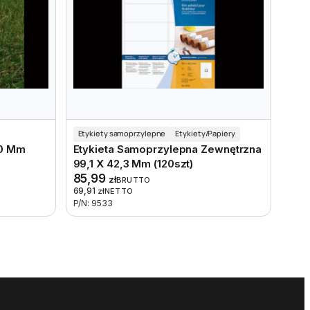
Etykiety samoprzylepne
Etykiety/Papiery
60 Mm
Etykieta Samoprzylepna Zewnętrzna
99,1 X 42,3 Mm (120szt)
85,99
zł
BRUTTO
69,91
zł
NETTO
P/N: 9533