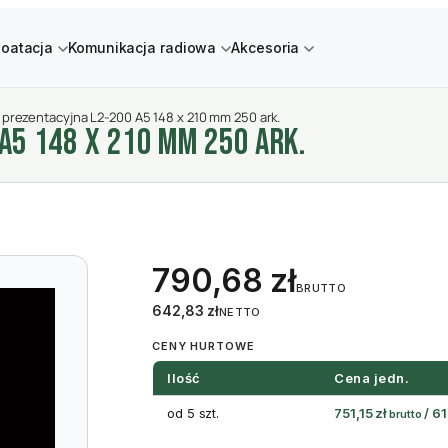
loatacja
Komunikacja radiowa
Akcesoria
a prezentacyjna L2-200 A5 148 x 210 mm 250 ark.
A5 148 X 210 MM 250 ARK.
790,68
zł
BRUTTO
642,83
zł
NETTO
CENY HURTOWE
Ilość
Cena jedn.
od 5 szt.
751,15
zł
/
6
brutto