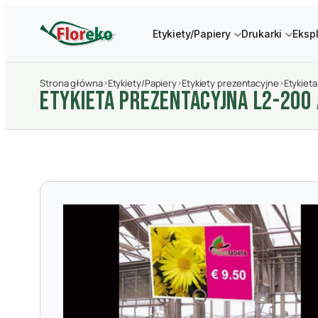
Etykiety/Papiery
Drukarki
Eksp
Strona główna
›
Etykiety/Papiery
›
Etykiety prezentacyjne
›
Etykiet
ETYKIETA PREZENTACYJNA L2-200 