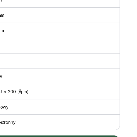
mm
mm
zł
ster 200 (Âµm)
rowy
ostronny