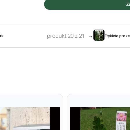
Z
produkt 20 z 21
→
rk.
Etykieta prez