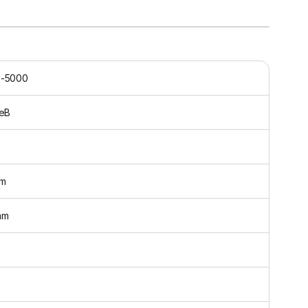
-5000
neB
m
mm