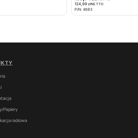
124,99
zł
NETTO
P/N: 4683
UKTY
ria
i
atacja
y/Papiery
kacja radiowa