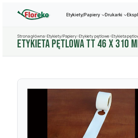
Etykiety/Papiery
Drukarki
Eksp
Strona główna
›
Etykiety/Papiery
›
Etykiety pętlowe
›
Etykieta pętl
ETYKIETA PęTLOWA TT 46 X 310 M