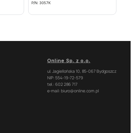
P/N: 3057K
Online Sp. z o.o.
ul. Jagiellońska 10, 85-067 Bydgoszcz
NIP: 554-19-72-579
tel.: 602 286 717
e-mail: biuro@online.com.pl