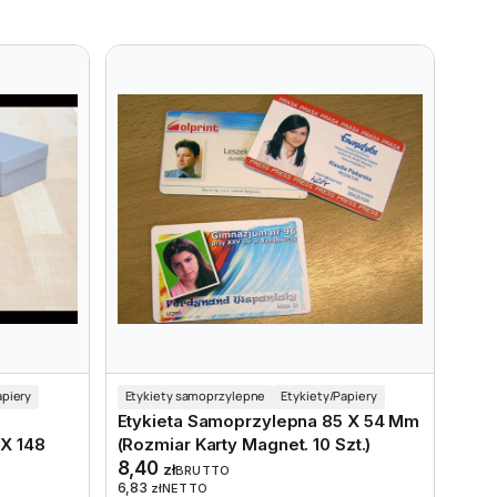
apiery
Etykiety samoprzylepne
Etykiety/Papiery
Etykieta Samoprzylepna 85 X 54 Mm
X 148
(rozmiar Karty Magnet. 10 Szt.)
8,40
zł
BRUTTO
6,83
zł
NETTO