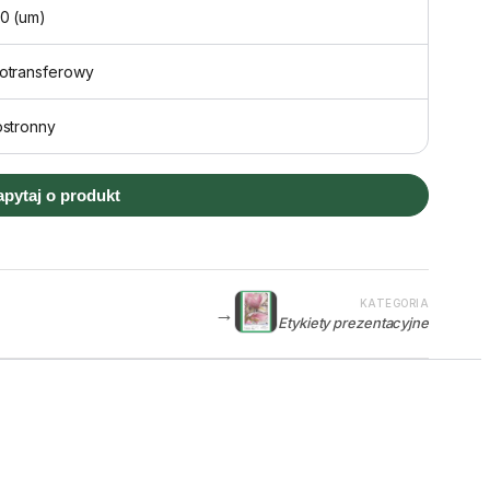
0 (um)
otransferowy
ostronny
apytaj o produkt
KATEGORIA
→
Etykiety prezentacyjne