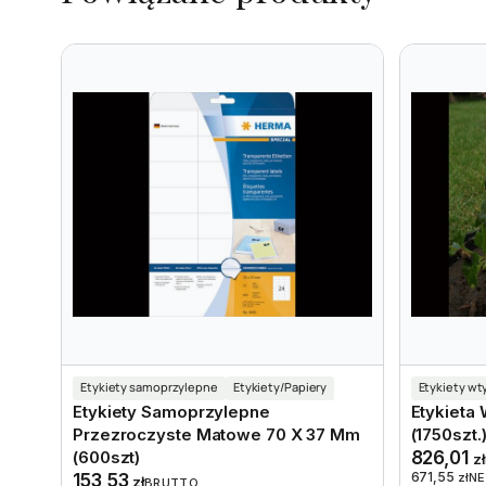
Etykiety samoprzylepne
Etykiety/Papiery
Etykiety wt
Etykiety Samoprzylepne
Etykieta
Przezroczyste Matowe 70 X 37 Mm
(1750szt.
(600szt)
826,01
zł
671,55
153,53
zł
N
zł
BRUTTO