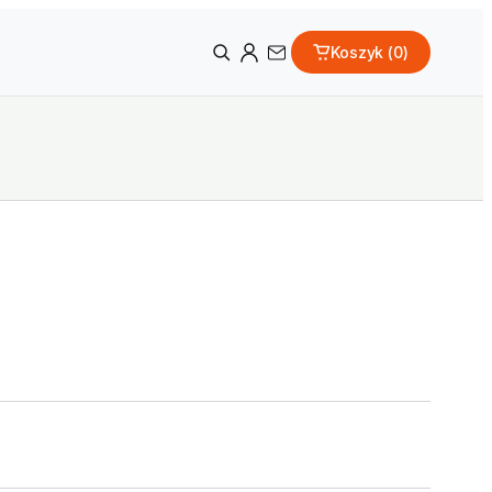
Koszyk (
0
)