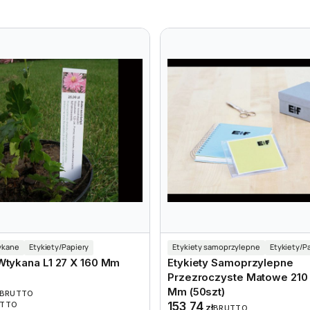
ykane
Etykiety/Papiery
Etykiety samoprzylepne
Etykiety/P
 Wtykana L1 27 X 160 Mm
Etykiety Samoprzylepne
)
Przezroczyste Matowe 210 
Mm (50szt)
BRUTTO
ETTO
153,74
zł
BRUTTO