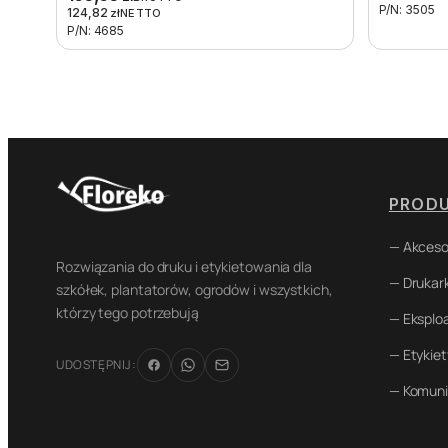
P/N: 3505
124,82
zł
NETTO
P/N: 4685
PROD
— Akceso
Rozwiązania do druku i etykietowania dla
— Drukark
szkółek, plantatorów, ogrodów i wszystkich,
którzy tego potrzebują
— Eksplo
— Etykiet
UDOSTĘPNIJ:
— Komuni