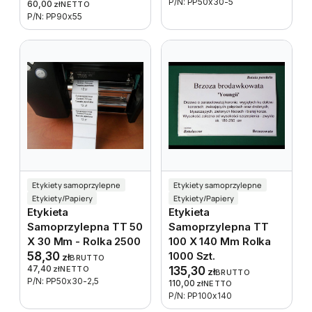
P/N: PP50x30-5
60,00
zł
NETTO
P/N: PP90x55
Etykiety samoprzylepne
Etykiety samoprzylepne
Etykiety/Papiery
Etykiety/Papiery
Etykieta
Etykieta
Samoprzylepna TT 50
Samoprzylepna TT
X 30 Mm - Rolka 2500
100 X 140 Mm Rolka
58,30
1000 Szt.
zł
BRUTTO
47,40
zł
NETTO
135,30
zł
BRUTTO
P/N: PP50x30-2,5
110,00
zł
NETTO
P/N: PP100x140