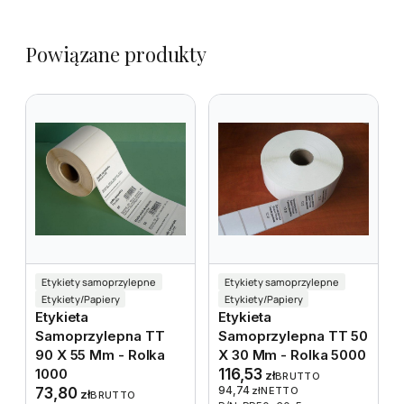
Powiązane produkty
Etykiety samoprzylepne
Etykiety samoprzylepne
Etykiety/Papiery
Etykiety/Papiery
Etykieta
Etykieta
Samoprzylepna TT
Samoprzylepna TT 50
90 X 55 Mm - Rolka
X 30 Mm - Rolka 5000
1000
116,53
zł
BRUTTO
94,74
73,80
zł
NETTO
zł
BRUTTO