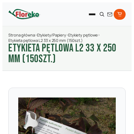
Strona główna
›
Etykiety/Papiery
›
Etykiety pętlowe
›
Etykieta pętlowa L2 33 x 250 mm (150szt.)
ETYKIETA PęTLOWA L2 33 X 250
MM (150SZT.)