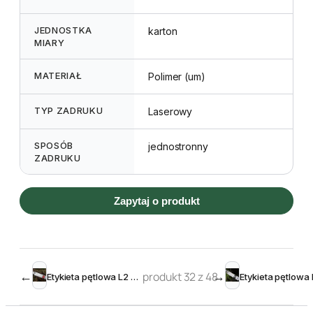
JEDNOSTKA
karton
MIARY
MATERIAŁ
Polimer (um)
TYP ZADRUKU
Laserowy
SPOSÓB
jednostronny
ZADRUKU
Zapytaj o produkt
←
produkt 32 z 48
→
Etykieta pętlowa L2 33 x 250 mm (1500szt.)