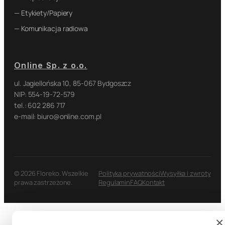
— Etykiety/Papiery
— Komunikacja radiowa
Online Sp. z o.o.
ul. Jagiellońska 10, 85-067 Bydgoszcz
NIP: 554-19-72-579
tel.: 602 286 717
e-mail: biuro@online.com.pl
© 2026 Floreko. Wszelkie
Polityka prywatności
Wysyłka i zwroty
prawa zastrzeżone.
Regulamin
FAQ
Kontakt
×