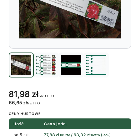
81,98
zł
BRUTTO
66,65
zł
NETTO
CENY HURTOWE
Ilość
Cena jedn.
od 5 szt.
77,88
zł
/
63,32
zł
brutto
netto
(-5%)