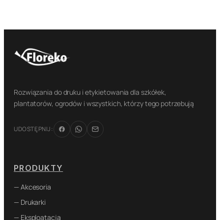
Rozwiązania do druku i etykietowania dla szkółek,
plantatorów, ogrodów i wszystkich, którzy tego potrzebują
UDOSTĘPNIJ:
PRODUKTY
— Akcesoria
— Drukarki
— Eksploatacja