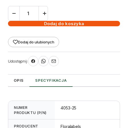
ilość
Etykieta
pętlowa
Dodaj do koszyka
L2
33
Dodaj do ulubionych
x
250
mm
Udostępnij:
(150szt.)
OPIS
SPECYFIKACJA
NUMER
4053-25
PRODUKTU (P/N)
PRODUCENT
Floralabels