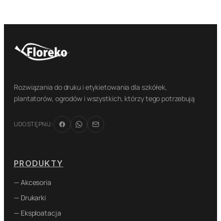
Rozwiązania do druku i etykietowania dla szkółek,
plantatorów, ogrodów i wszystkich, którzy tego potrzebują
UDOSTĘPNIJ:
PRODUKTY
— Akcesoria
— Drukarki
— Eksploatacja