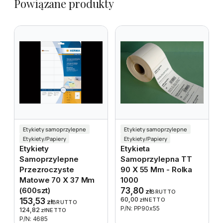
Powiązane produkty
Etykiety samoprzylepne
Etykiety samoprzylepne
Etykiety/Papiery
Etykiety/Papiery
Etykiety
Etykieta
Samoprzylepne
Samoprzylepna TT
Przezroczyste
90 X 55 Mm - Rolka
Matowe 70 X 37 Mm
1000
(600szt)
73,80
zł
BRUTTO
60,00
153,53
zł
NETTO
zł
BRUTTO
P/N: PP90x55
124,82
zł
NETTO
P/N: 4685