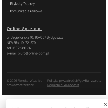
— Etykiety/Papiery
— Komunikacja radiowa
Online Sp. z o.o.
ul. Jagiellońska 10, 85-067 Bydgoszcz
NIP: 554-19-72-579
tel.: 602 286 717
e-mail: biuro@online.com.pl
© 2026 Floreko. Wszelkie
Polityka prywatności
Wysyłka i zwroty
prawa zastrzeżone.
Regulamin
FAQ
Kontakt
×