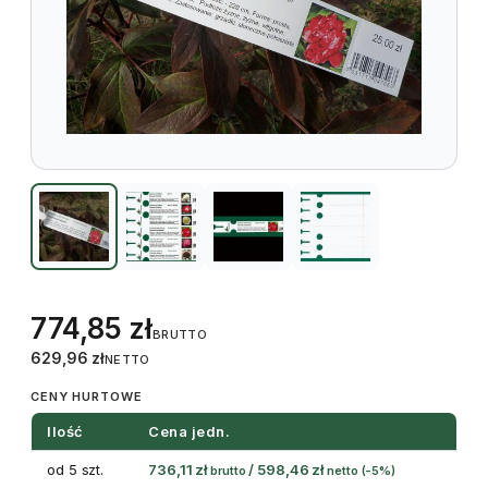
774,85
zł
BRUTTO
629,96
zł
NETTO
CENY HURTOWE
Ilość
Cena jedn.
od 5 szt.
736,11
zł
/
598,46
zł
brutto
netto
(-5%)