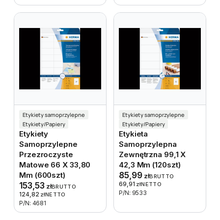
Etykiety samoprzylepne
Etykiety samoprzylepne
Etykiety/Papiery
Etykiety/Papiery
Etykiety
Etykieta
Samoprzylepne
Samoprzylepna
Przezroczyste
Zewnętrzna 99,1 X
Matowe 66 X 33,80
42,3 Mm (120szt)
Mm (600szt)
85,99
zł
BRUTTO
69,91
153,53
zł
NETTO
zł
BRUTTO
P/N: 9533
124,82
zł
NETTO
P/N: 4681