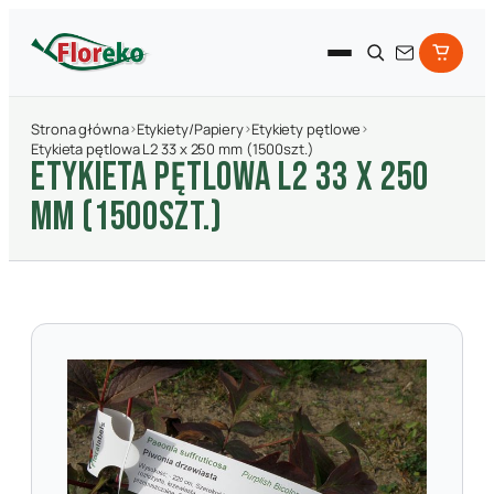
Strona główna
›
Etykiety/Papiery
›
Etykiety pętlowe
›
Etykieta pętlowa L2 33 x 250 mm (1500szt.)
ETYKIETA PęTLOWA L2 33 X 250
MM (1500SZT.)