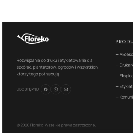
PROD
— Akceso
Rozwiązania do druku i etykietowania dla
— Drukark
szkółek, plantatorów, ogrodów i wszystkich,
którzy tego potrzebują
— Eksplo
— Etykiet
UDOSTĘPNIJ:
— Komuni
© 2026 Floreko. Wszelkie prawa zastrzeżone.