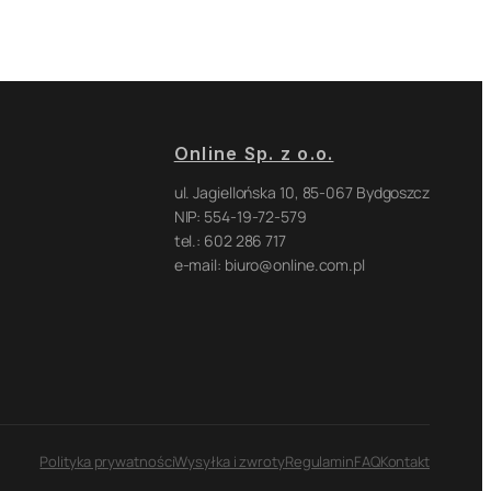
Online Sp. z o.o.
ul. Jagiellońska 10, 85-067 Bydgoszcz
NIP: 554-19-72-579
tel.: 602 286 717
e-mail: biuro@online.com.pl
Polityka prywatności
Wysyłka i zwroty
Regulamin
FAQ
Kontakt