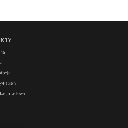
UKTY
ria
i
atacja
y/Papiery
kacja radiowa