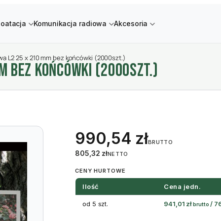
loatacja
Komunikacja radiowa
Akcesoria
owa L2 25 x 210 mm bez końcówki (2000szt.)
M BEZ KOńCóWKI (2000SZT.)
990,54
zł
BRUTTO
805,32
zł
NETTO
CENY HURTOWE
Ilość
Cena jedn.
od 5 szt.
941,01
zł
/
7
brutto