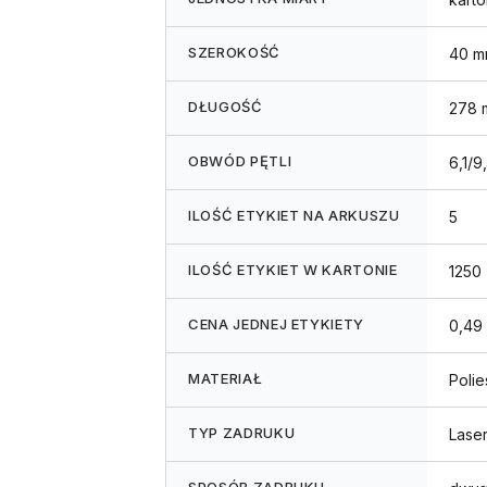
SZEROKOŚĆ
40 m
DŁUGOŚĆ
278 
OBWÓD PĘTLI
6,1/9
ILOŚĆ ETYKIET NA ARKUSZU
5
ILOŚĆ ETYKIET W KARTONIE
1250
CENA JEDNEJ ETYKIETY
0,49 
MATERIAŁ
Polie
TYP ZADRUKU
Lase