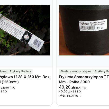
tlowe
Etykiety/Papiery
Etykiety samoprzylepne
Etykiety/P
 Pętlowa L1 38 X 250 Mm Bez
Etykieta Samoprzylepna TT
(1250szt.)
Mm - Rolka 3000
2
49,20
zł
zł
BRUTTO
BRUTTO
40,00
ETTO
zł
NETTO
P/N: PP50x20-3