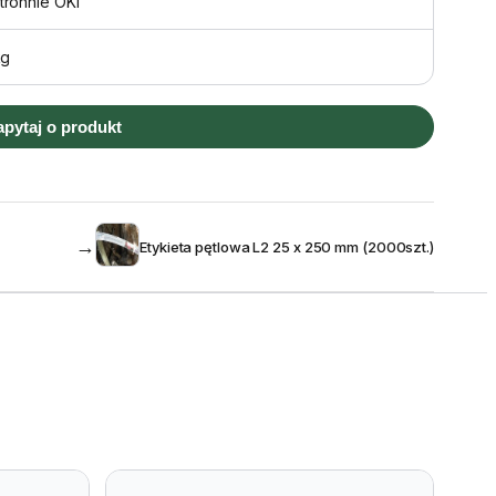
tronnie OKI
kg
apytaj o produkt
→
Etykieta pętlowa L2 25 x 250 mm (2000szt.)