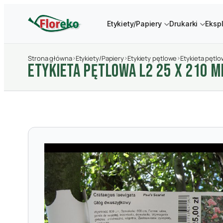
Etykiety/Papiery
Drukarki
Eksp
Strona główna
›
Etykiety/Papiery
›
Etykiety pętlowe
›
Etykieta pętl
ETYKIETA PęTLOWA L2 25 X 210 M