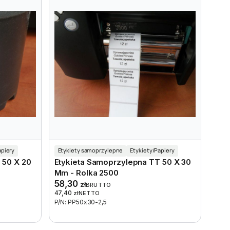
apiery
Etykiety samoprzylepne
Etykiety/Papiery
 50 X 20
Etykieta Samoprzylepna TT 50 X 30
Mm - Rolka 2500
58,30
zł
BRUTTO
47,40
zł
NETTO
P/N: PP50x30-2,5