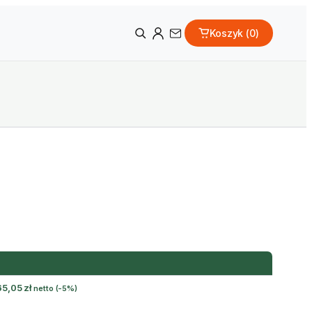
Koszyk (
0
)
65,05
zł
netto
(-5%)