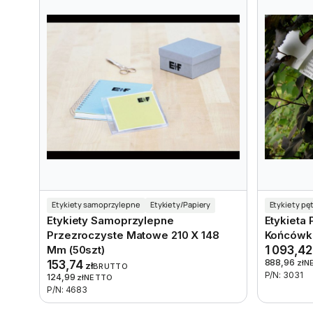
Etykiety samoprzylepne
Etykiety/Papiery
Etykiety pę
Etykiety Samoprzylepne
Etykieta
Przezroczyste Matowe 210 X 148
Końcówki 
Mm (50szt)
1 093,4
888,96
153,74
zł
N
zł
BRUTTO
P/N: 3031
124,99
zł
NETTO
P/N: 4683