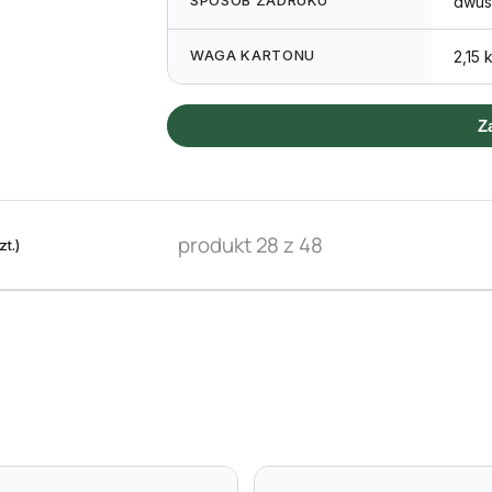
SPOSÓB ZADRUKU
dwus
WAGA KARTONU
2,15 
Z
produkt 28 z 48
t.)