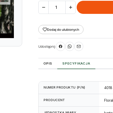
ilość
Etykieta
pętlowa
L2
Dodaj do ulubionych
25
x
Udostępnij:
210
mm
bez
OPIS
SPECYFIKACJA
końcówki
(2000szt.)
NUMER PRODUKTU (P/N)
4018
PRODUCENT
Flora
JEDNOSTKA MIARY
karto