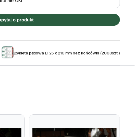
tronnie OKI
apytaj o produkt
→
Etykieta pętlowa L1 25 x 210 mm bez końcówki (2000szt.)