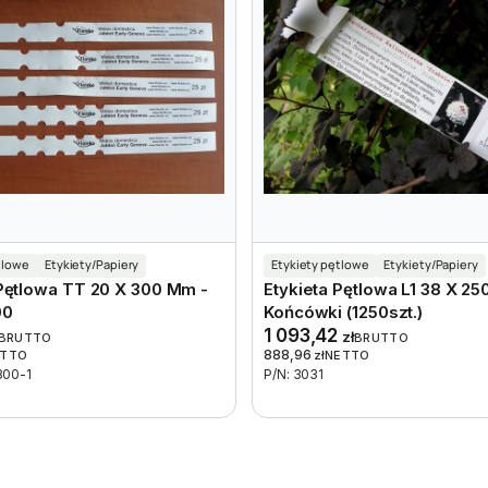
tlowe
Etykiety/Papiery
Etykiety pętlowe
Etykiety/Papiery
 Pętlowa TT 20 X 300 Mm -
Etykieta Pętlowa L1 38 X 2
00
Końcówki (1250szt.)
1 093,42
zł
BRUTTO
BRUTTO
888,96
ETTO
zł
NETTO
300-1
P/N: 3031