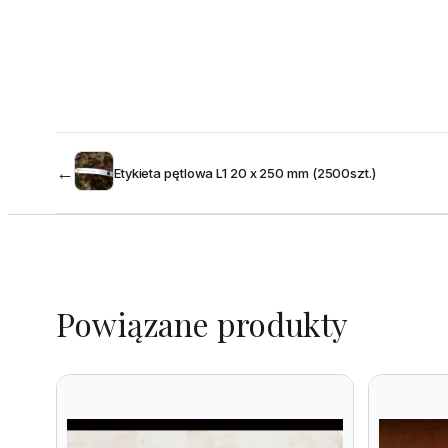
←
Etykieta pętlowa L1 20 x 250 mm (2500szt.)
Powiązane produkty