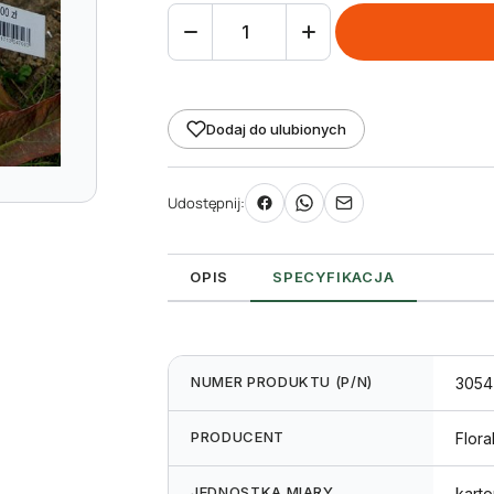
ilość
Etykieta
pętlowa
L1
Dodaj do ulubionych
20
x
Udostępnij:
250
mm
(250szt.)
OPIS
SPECYFIKACJA
NUMER PRODUKTU (P/N)
3054
PRODUCENT
Flora
JEDNOSTKA MIARY
karto