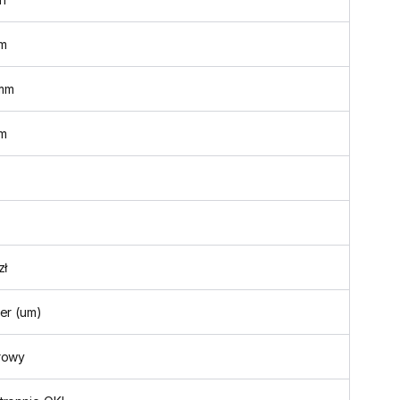
m
mm
cm
zł
er (um)
rowy