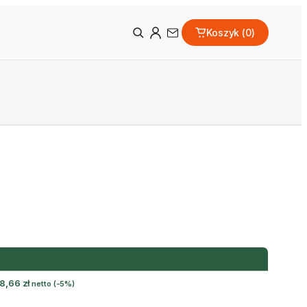
Koszyk (
0
)
8,66
zł
netto
(-5%)