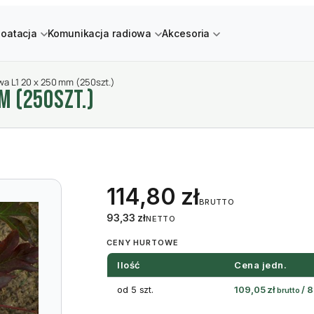
loatacja
Komunikacja radiowa
Akcesoria
wa L1 20 x 250 mm (250szt.)
M (250SZT.)
114,80
zł
BRUTTO
93,33
zł
NETTO
CENY HURTOWE
Ilość
Cena jedn.
od 5 szt.
109,05
zł
/
8
brutto