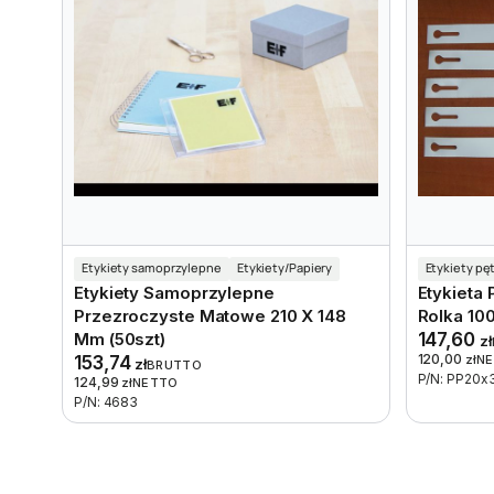
Etykiety samoprzylepne
Etykiety/Papiery
Etykiety pę
Etykiety Samoprzylepne
Etykieta
Przezroczyste Matowe 210 X 148
Rolka 10
Mm (50szt)
147,60
zł
120,00
153,74
zł
N
zł
BRUTTO
P/N: PP20x
124,99
zł
NETTO
P/N: 4683