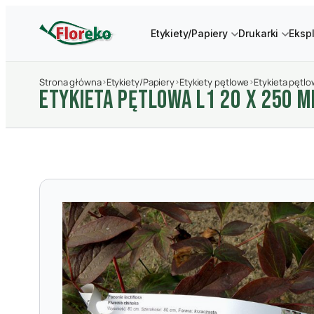
Etykiety/Papiery
Drukarki
Eksp
Strona główna
›
Etykiety/Papiery
›
Etykiety pętlowe
›
Etykieta pętlo
ETYKIETA PęTLOWA L1 20 X 250 M