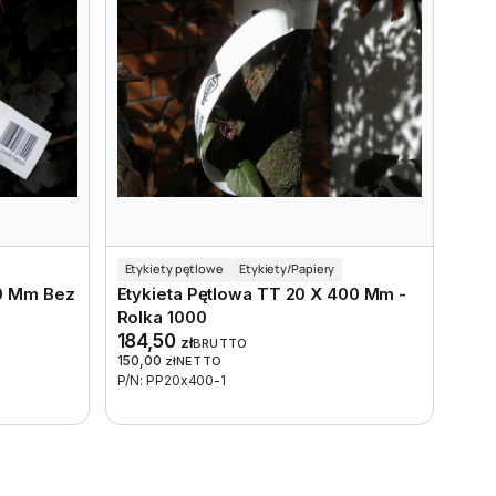
Etykiety pętlowe
Etykiety/Papiery
50 Mm Bez
Etykieta Pętlowa TT 20 X 400 Mm -
Rolka 1000
184,50
zł
BRUTTO
150,00
zł
NETTO
P/N: PP20x400-1