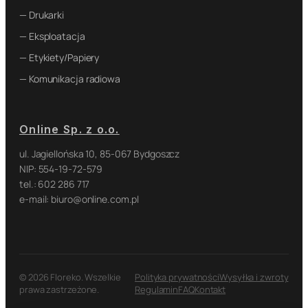
— Drukarki
— Eksploatacja
— Etykiety/Papiery
— Komunikacja radiowa
Online Sp. z o.o.
ul. Jagiellońska 10, 85-067 Bydgoszcz
NIP: 554-19-72-579
tel.: 602 286 717
e-mail: biuro@online.com.pl
© 2026 Floreko. Wszelkie
Polityka prywatności
Wysyłka i zwroty
prawa zastrzeżone.
Regulamin
FAQ
Kontakt