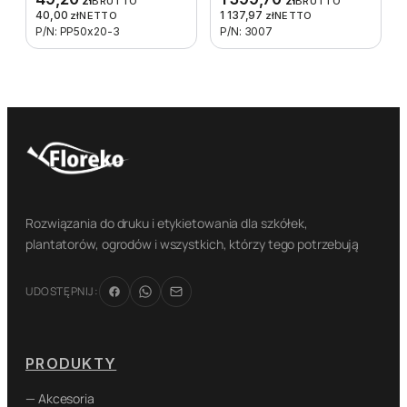
BRUTTO
BRUTTO
40,00
1 137,97
zł
NETTO
zł
NETTO
P/N: PP50x20-3
P/N: 3007
Rozwiązania do druku i etykietowania dla szkółek,
plantatorów, ogrodów i wszystkich, którzy tego potrzebują
UDOSTĘPNIJ:
PRODUKTY
— Akcesoria