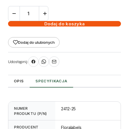
ilość
Etykieta
choinkowa
Dodaj do koszyka
L1
30
Dodaj do ulubionych
x
300
mm
Udostępnij:
(175szt.)
OPIS
SPECYFIKACJA
NUMER
2412-25
PRODUKTU (P/N)
PRODUCENT
Floralabels