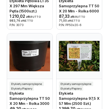
Etykieta Pętlowa L1 35
Etykieta
X 297 Mm Większa
Samoprzylepna TT 50
Pętla (1500szt.)
X 20 Mm - Rolka 6000
1 210,02
87,33
zł
zł
BRUTTO
BRUTTO
983,76
71,00
zł
NETTO
zł
NETTO
P/N: 3073
P/N: PP50x20-6
Etykiety samoprzylepne
Etykiety samoprzylepne
Etykiety/Papiery
Etykiety/Papiery
Etykieta
Etykieta
Samoprzylepna TT 50
Samoprzylepna 97,5 X
X 20 Mm - Rolka 3000
57 Mm (2500 Szt.)
49,20
1 399,70
zł
zł