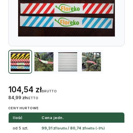
104,54
zł
BRUTTO
84,99
zł
NETTO
CENY HURTOWE
Ilość
Cena jedn.
od 5 szt.
99,31
zł
/
80,74
zł
brutto
netto
(-5%)