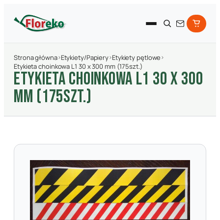
Strona główna
›
Etykiety/Papiery
›
Etykiety pętlowe
›
Etykieta choinkowa L1 30 x 300 mm (175szt.)
ETYKIETA CHOINKOWA L1 30 X 300
MM (175SZT.)