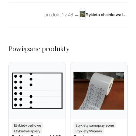
produkt 1 z 48
→
Etykieta choinkowa L1 33 x 300 mm (1750szt.)
Powiązane produkty
Etykiety pętlowe
Etykiety samoprzylepne
Etykiety/Papiery
Etykiety/Papiery