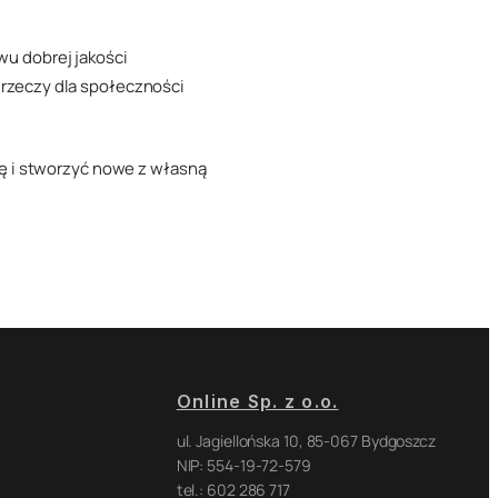
wu dobrej jakości
 rzeczy dla społeczności
ę i stworzyć nowe z własną
Online Sp. z o.o.
ul. Jagiellońska 10, 85-067 Bydgoszcz
NIP: 554-19-72-579
tel.: 602 286 717