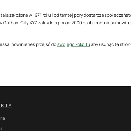
tała założona w 1971 roku i od tamtej pory dostarcza społeczeńst
 w Gotham City XYZ zatrudnia ponad 2000 osób i robi niesamowite
essa, powinieneś przejść do
swojego kokpitu
aby usunąć tę stron
UKTY
ria
i