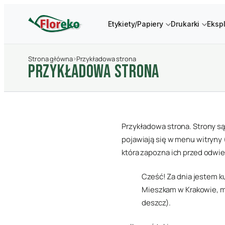
Etykiety/Papiery
Drukarki
Eksp
Strona główna
›
Przykładowa strona
PRZYKłADOWA STRONA
Przykładowa strona. Strony są
pojawiają się w menu witryny
która zapozna ich przed odwie
Cześć! Za dnia jestem k
Mieszkam w Krakowie, ma
deszcz).