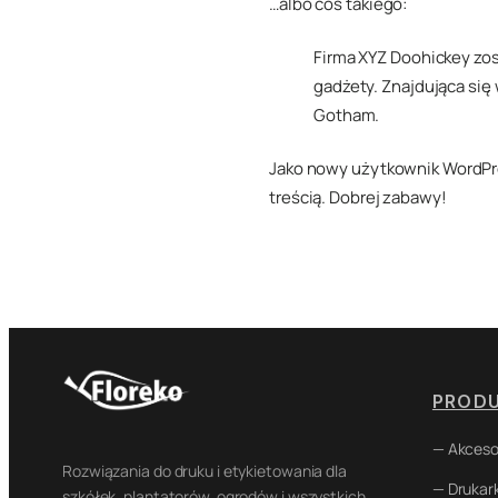
…albo coś takiego:
Firma XYZ Doohickey zos
gadżety. Znajdująca się
Gotham.
Jako nowy użytkownik WordPr
treścią. Dobrej zabawy!
PROD
— Akceso
Rozwiązania do druku i etykietowania dla
— Drukark
szkółek, plantatorów, ogrodów i wszystkich,