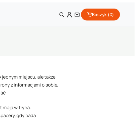
Koszyk (
0
)
w jednym miejscu, ale także
ony z informacjami o sobie,
eść:
t moja witryna.
spacery, gdy pada