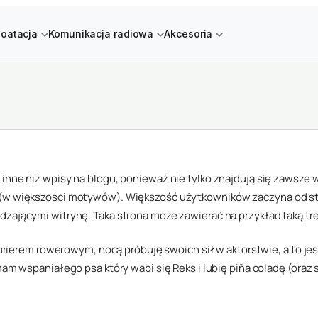
loatacja
Komunikacja radiowa
Akcesoria
 inne niż wpisy na blogu, ponieważ nie tylko znajdują się zawsze 
 (w większości motywów). Większość użytkowników zaczyna od str
dzającymi witrynę. Taka strona może zawierać na przykład taką tr
urierem rowerowym, nocą próbuję swoich sił w aktorstwie, a to jes
m wspaniałego psa który wabi się Reks i lubię piña coladę (oraz 