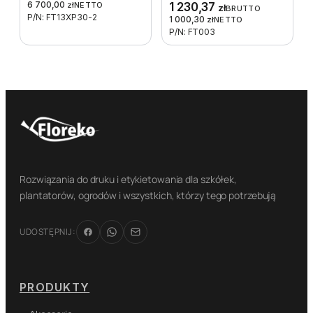
6 700,00
zł
NETTO
1 230,37
zł
BRUTTO
P/N: FT13XP30-2
1 000,30
zł
NETTO
P/N: FT003
Rozwiązania do druku i etykietowania dla szkółek,
plantatorów, ogrodów i wszystkich, którzy tego potrzebują
UDOSTĘPNIJ:
PRODUKTY