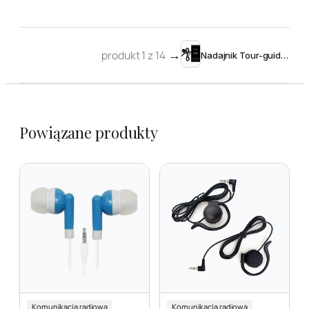
produkt 1 z 14
→
Nadajnik Tour-guide komplet
Powiązane produkty
Komunikacja radiowa
Komunikacja radiowa