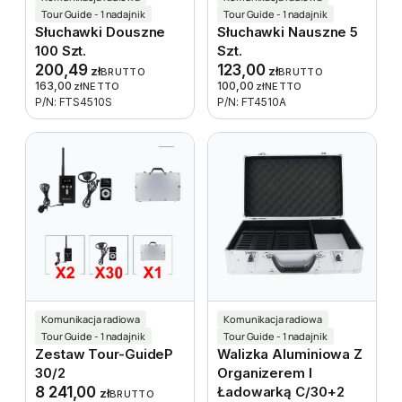
Tour Guide - 1 nadajnik
Tour Guide - 1 nadajnik
Słuchawki Douszne
Słuchawki Nauszne 5
100 Szt.
Szt.
200,49
123,00
zł
zł
BRUTTO
BRUTTO
163,00
100,00
zł
NETTO
zł
NETTO
P/N: FTS4510S
P/N: FT4510A
Komunikacja radiowa
Komunikacja radiowa
Tour Guide - 1 nadajnik
Tour Guide - 1 nadajnik
Zestaw Tour-GuideP
Walizka Aluminiowa Z
30/2
Organizerem I
8 241,00
Ładowarką C/30+2
zł
BRUTTO