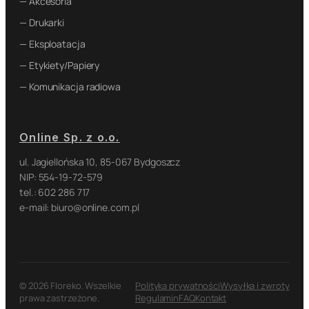
— Akcesoria
— Drukarki
— Eksploatacja
— Etykiety/Papiery
— Komunikacja radiowa
Online Sp. z o.o.
ul. Jagiellońska 10, 85-067 Bydgoszcz
NIP: 554-19-72-579
tel.: 602 286 717
e-mail: biuro@online.com.pl
© 2026 Floreko. Wszelkie
Polityka prywatności
Wysyłka i zwroty
prawa zastrzeżone.
Regulamin
FAQ
Kontakt