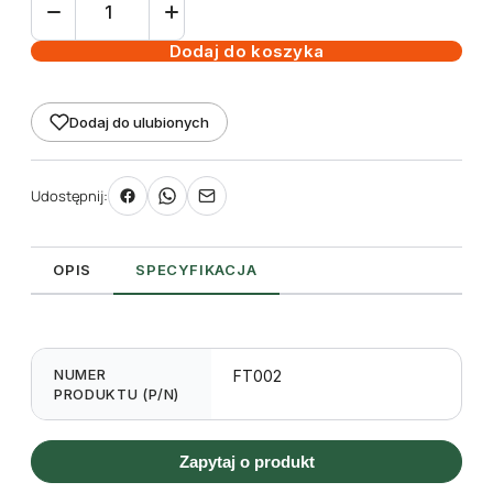
Ładowarka
16
Dodaj do koszyka
port
USB
Dodaj do ulubionych
Udostępnij:
OPIS
SPECYFIKACJA
NUMER
FT002
PRODUKTU (P/N)
Zapytaj o produkt