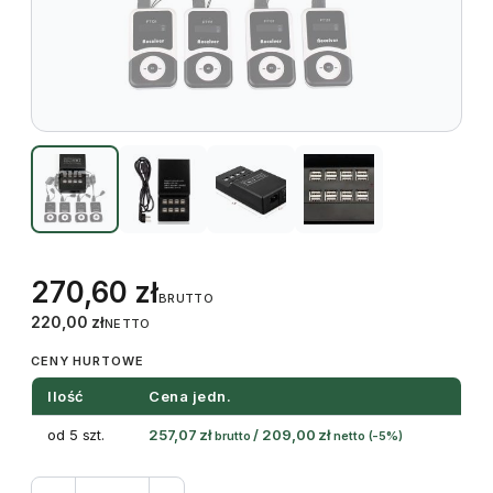
270,60
zł
BRUTTO
220,00
zł
NETTO
CENY HURTOWE
Ilość
Cena jedn.
od 5 szt.
257,07
zł
/
209,00
zł
brutto
netto
(-5%)
ilość