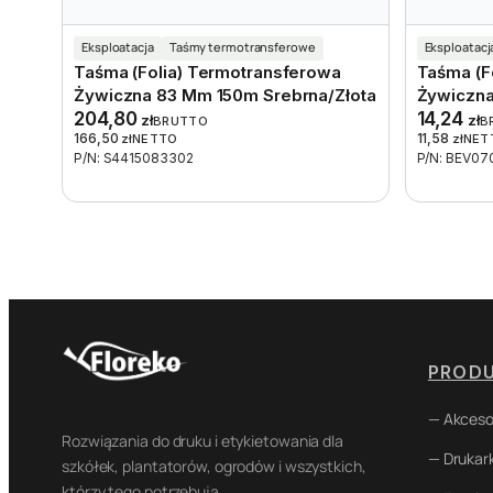
Eksploatacja
Taśmy termotransferowe
Eksploatacj
Taśma (folia) Termotransferowa
Taśma (f
Żywiczna 83 Mm 150m Srebrna/złota
Żywiczn
204,80
14,24
zł
zł
BRUTTO
B
166,50
11,58
zł
NETTO
zł
NET
P/N: S4415083302
P/N: BEV0
PROD
— Akceso
Rozwiązania do druku i etykietowania dla
— Drukark
szkółek, plantatorów, ogrodów i wszystkich,
którzy tego potrzebują