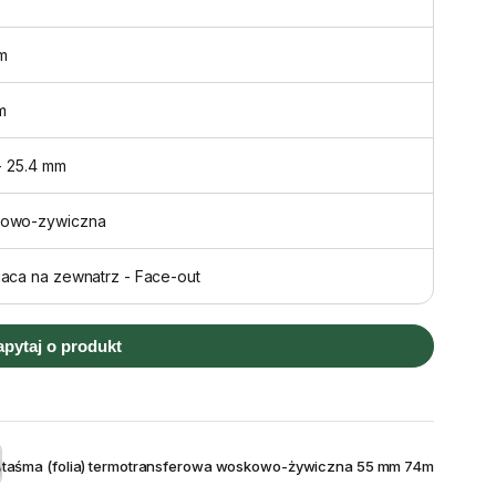
m
m
 - 25.4 mm
owo-zywiczna
aca na zewnatrz - Face-out
apytaj o produkt
taśma (folia) termotransferowa woskowo-żywiczna 55 mm 74m