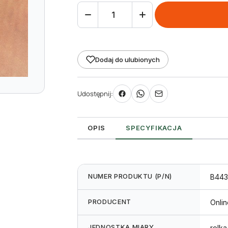
ilość
taśma
(folia)
termotransferowa
Dodaj do ulubionych
woskowo-
żywiczna
Udostępnij:
55
mm
300m
OPIS
SPECYFIKACJA
NUMER PRODUKTU (P/N)
B443
PRODUCENT
Onli
JEDNOSTKA MIARY
rolka