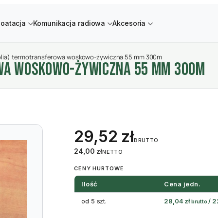
loatacja
Komunikacja radiowa
Akcesoria
olia) termotransferowa woskowo-żywiczna 55 mm 300m
OWA WOSKOWO-żYWICZNA 55 MM 300M
29,52
zł
BRUTTO
24,00
zł
NETTO
CENY HURTOWE
Ilość
Cena jedn.
od 5 szt.
28,04
zł
/
2
brutto