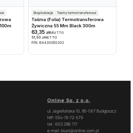
owe
Eksploatacja
Taśmy termotransferowe
erowa
Taśma (folia) Termotransferowa
 100m
Żywiczna 55 Mm Black 300m
63,35
zł
BRUTTO
51,50
zł
NETTO
P/N: B4430055302
Online Sp. z o.o.
ul. Jagiellońska 10, 85-067 Bydgoszcz
NIP: 554-19-72-579
tel.: 602 286 717
e-mail: biuro@online.com.pl