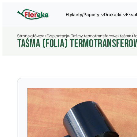
Etykiety/Papiery
Drukarki
Eksp
Strona główna
›
Eksploatacja
›
Taśmy termotransferowe
›
taśma (f
TAśMA (FOLIA) TERMOTRANSFER