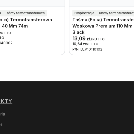
a
Taśmy termotransferowe
Eksploatacja
Taśmy termotransfer
olia) Termotransferowa
Taśma (folia) Termotransf
a 40 Mm 74m
Woskowa Premium 110 Mm
Black
RUTTO
TO
13,09
zł
BRUTTO
7040302
10,64
zł
NETTO
P/N: BEV10110102
UKTY
ria
i