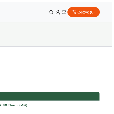
Koszyk (
0
)
2,80
zł
netto
(-5%)