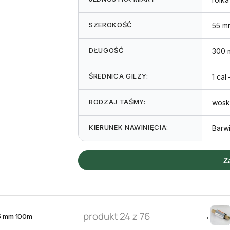
SZEROKOŚĆ
55 m
DŁUGOŚĆ
300 
ŚREDNICA GILZY:
1 cal
RODZAJ TAŚMY:
wosk
KIERUNEK NAWINIĘCIA:
Barwi
Z
produkt 24 z 76
→
55 mm 100m