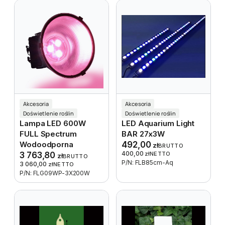
Akcesoria
Akcesoria
Doświetlenie roślin
Doświetlenie roślin
Lampa LED 600W
LED Aquarium Light
FULL Spectrum
BAR 27x3W
Wodoodporna
492,00
zł
BRUTTO
400,00
3 763,80
zł
NETTO
zł
BRUTTO
P/N: FLB85cm-Aq
3 060,00
zł
NETTO
P/N: FLG09WP-3X200W