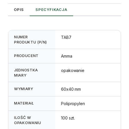
x
4
OPIS
SPECYFIKACJA
cm
-
100szt.
NUMER
TAB7
PRODUKTU (P/N)
PRODUCENT
Amma
JEDNOSTKA
opakowanie
MIARY
WYMIARY
60x40 mm
MATERIAŁ
Polipropylen
ILOŚĆ W
100 szt.
OPAKOWANIU