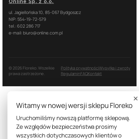
Online Sp. z o.o.
ul. Jagiellońska 10, 85-067 Bydgoszcz
NIP: 554-19-72-579
tel.: 602 286 717
e-mail: biuro@online.com.pl
© 2026 Floreko. Wszelkie
Polityka prywatności
Wysyłka i zwroty
prawa zastrzeżone.
Regulamin
FAQ
Kontakt
×
Witamy w nowej wersji sklepu Floreko
Uruchomiliśmy nowszą platformę sklepową.
Ze względów bezpieczeństwa prosimy
wszystkich dotychczasowych klientów o