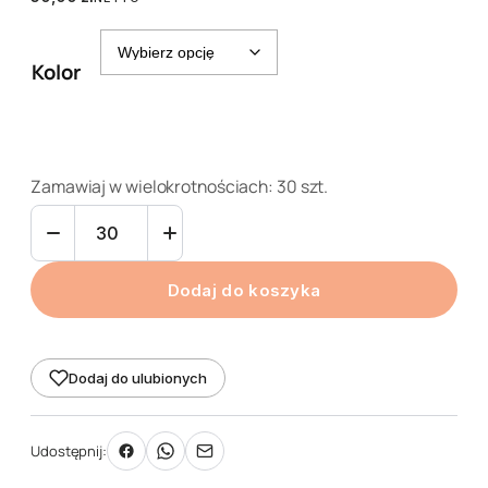
Kolor
Zamawiaj w wielokrotnościach: 30 szt.
ilość
Tabliczka
do
Dodaj do koszyka
oznaczania
roślin
Nr
7
Dodaj do ulubionych
-
wtykana
Udostępnij:
6