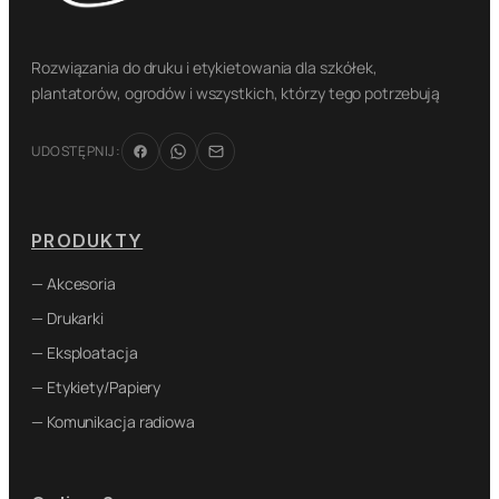
Rozwiązania do druku i etykietowania dla szkółek,
plantatorów, ogrodów i wszystkich, którzy tego potrzebują
UDOSTĘPNIJ:
PRODUKTY
— Akcesoria
— Drukarki
— Eksploatacja
— Etykiety/Papiery
— Komunikacja radiowa