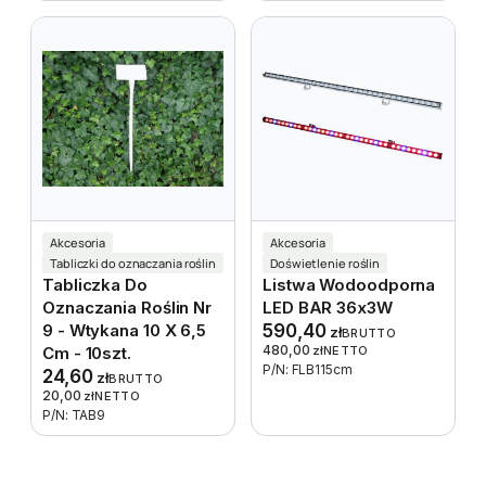
Akcesoria
Akcesoria
Tabliczki do oznaczania roślin
Doświetlenie roślin
Tabliczka Do
Listwa Wodoodporna
Oznaczania Roślin Nr
LED BAR 36x3W
9 - Wtykana 10 X 6,5
590,40
zł
BRUTTO
480,00
Cm - 10szt.
zł
NETTO
P/N: FLB115cm
24,60
zł
BRUTTO
20,00
zł
NETTO
P/N: TAB9