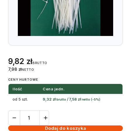
9,82
zł
BRUTTO
7,98
zł
NETTO
CENY HURTOWE
Ilość
Cena jedn.
od 5 szt.
9,32
zł
/
7,58
zł
brutto
netto
(-5%)
ilość
Opaski
zaciskowe
Dodaj do koszyka