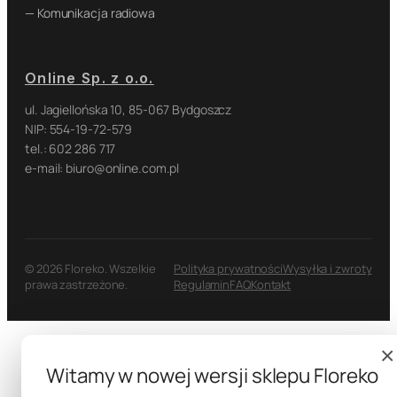
— Komunikacja radiowa
Online Sp. z o.o.
ul. Jagiellońska 10, 85-067 Bydgoszcz
NIP: 554-19-72-579
tel.: 602 286 717
e-mail: biuro@online.com.pl
© 2026 Floreko. Wszelkie
Polityka prywatności
Wysyłka i zwroty
prawa zastrzeżone.
Regulamin
FAQ
Kontakt
×
Witamy w nowej wersji sklepu Floreko