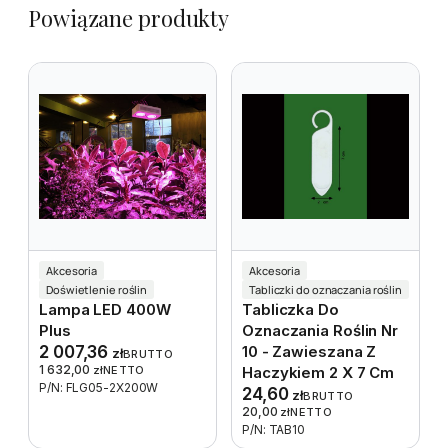
Powiązane produkty
Akcesoria
Akcesoria
Doświetlenie roślin
Tabliczki do oznaczania roślin
Lampa LED 400W
Tabliczka Do
Plus
Oznaczania Roślin Nr
2 007,36
10 - Zawieszana Z
zł
BRUTTO
1 632,00
zł
NETTO
Haczykiem 2 X 7 Cm
P/N: FLG05-2X200W
24,60
zł
BRUTTO
20,00
zł
NETTO
P/N: TAB10