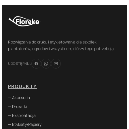
Rozwiązania do druku i etykietowania dla szkółek,
plantatorów, ogrodów i wszystkich, którzy tego potrzebują
UDOSTĘPNIJ:
PRODUKTY
— Akcesoria
— Drukarki
— Eksploatacja
— Etykiety/Papiery