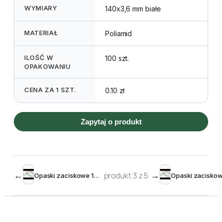
WYMIARY
140x3,6 mm białe
MATERIAŁ
Poliamid
ILOŚĆ W
100 szt.
OPAKOWANIU
CENA ZA 1 SZT.
0.10 zł
Zapytaj o produkt
←
produkt 3 z 5
→
Opaski zaciskowe 100×2,5mm zielone