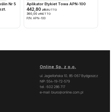
ślin Nr 5
Aplikator Etykiet Towa APN-100
szt.
442,80
zł
BRUTTO
360,00
zł
NETTO
P/N: APN-100
Online Sp. z o.o.
ul. Jagiellońska 10, 85-067 Bydgoszcz
NIP: 554-19-72-579
tel.: 602 286 717
e-mail: biuro@online.com.pl