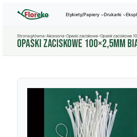
Etykiety/Papiery
Drukarki
Eksp
Strona główna
›
Akcesoria
›
Opaski zaciskowe
›
Opaski zaciskowe 1
OPASKI ZACISKOWE 100×2,5MM BI