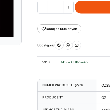
ilość
Opaski
zaciskowe
100x2,5mm
Dodaj do ulubionych
białe
Udostępnij:
OPIS
SPECYFIKACJA
NUMER PRODUKTU (P/N)
OZ2
PRODUCENT
OZ
JEDNOSTKA MIARY
opak