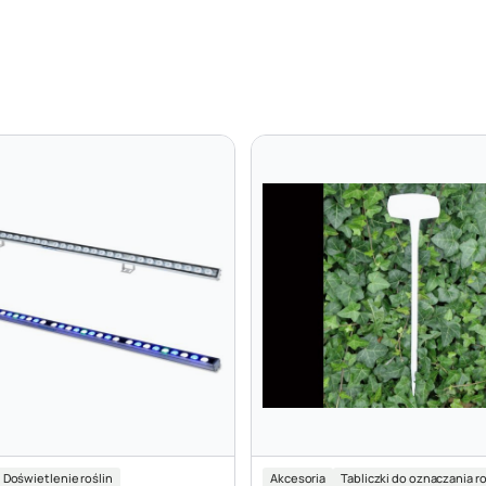
Doświetlenie roślin
Akcesoria
Tabliczki do oznaczania ro