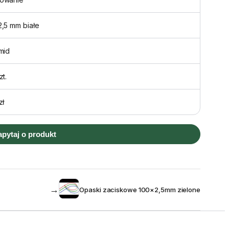
,5 mm białe
mid
zt.
zł
apytaj o produkt
→
Opaski zaciskowe 100×2,5mm zielone