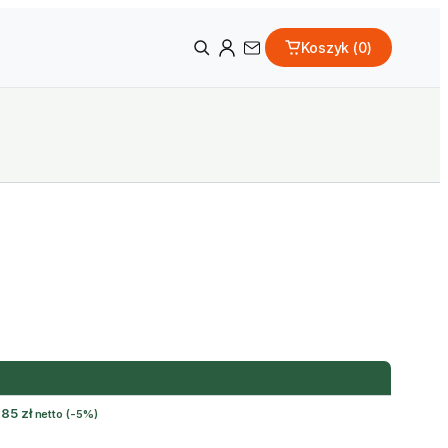
Koszyk (
0
)
,85
zł
netto
(-5%)