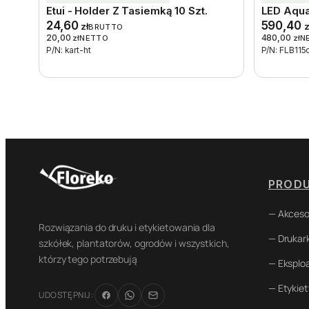
Etui - Holder Z Tasiemką 10 Szt.
LED Aqua
24,60
590,40
zł
z
BRUTTO
20,00
480,00
zł
NETTO
zł
N
P/N: kart-ht
P/N: FLB11
PROD
— Akceso
Rozwiązania do druku i etykietowania dla
— Drukark
szkółek, plantatorów, ogrodów i wszystkich,
którzy tego potrzebują
— Eksplo
— Etykiet
UDOSTĘPNIJ: