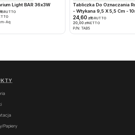
rium Light BAR 36x3W
Tabliczka Do Oznaczania Ro
- Wtykana 9,5 X 5,5 Cm - 10
ł
BRUTTO
ETTO
24,60
zł
BRUTTO
5cm-Aq
20,00
zł
NETTO
P/N: TAB5
UKTY
ria
i
atacja
y/Papiery