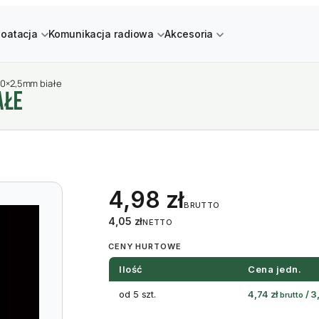
loatacja
Komunikacja radiowa
Akcesoria
00×2,5mm białe
AłE
4,98
zł
BRUTTO
4,05
zł
NETTO
CENY HURTOWE
Ilość
Cena jedn.
od 5 szt.
4,74
zł
/
3
brutto