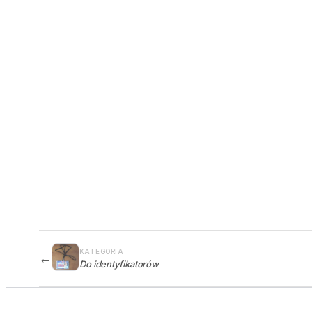
KATEGORIA
←
Do identyfikatorów