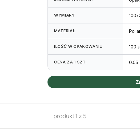
WYMIARY
100x2
MATERIAŁ
Polia
ILOŚĆ W OPAKOWANIU
100 s
CENA ZA 1 SZT.
0.05 
Z
produkt 1 z 5