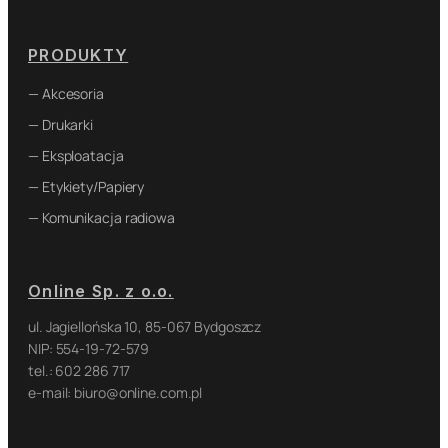
PRODUKTY
— Akcesoria
— Drukarki
— Eksploatacja
— Etykiety/Papiery
— Komunikacja radiowa
Online Sp. z o.o.
ul. Jagiellońska 10, 85-067 Bydgoszcz
NIP: 554-19-72-579
tel.: 602 286 717
e-mail: biuro@online.com.pl