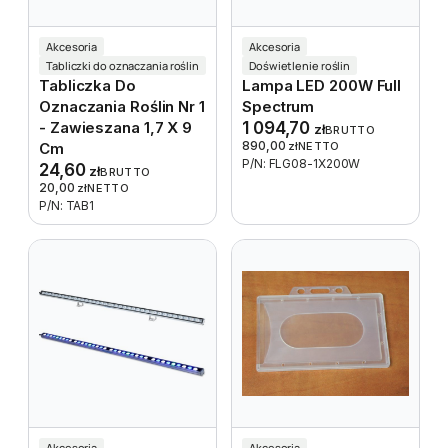
Akcesoria
Akcesoria
Tabliczki do oznaczania roślin
Doświetlenie roślin
Tabliczka Do
Lampa LED 200W Full
Oznaczania Roślin Nr 1
Spectrum
- Zawieszana 1,7 X 9
1 094,70
zł
BRUTTO
890,00
Cm
zł
NETTO
P/N: FLG08-1X200W
24,60
zł
BRUTTO
20,00
zł
NETTO
P/N: TAB1
Akcesoria
Akcesoria