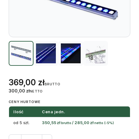
369,00
zł
BRUTTO
300,00
zł
NETTO
CENY HURTOWE
Ilość
Cena jedn.
od 5 szt.
350,55
zł
/
285,00
zł
brutto
netto
(-5%)
ilość