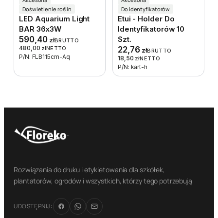
Doświetlenie roślin
Do identyfikatorów
LED Aquarium Light
Etui - Holder Do
BAR 36x3W
Identyfikatorów 10
590,40
Szt.
zł
BRUTTO
480,00
zł
NETTO
22,76
zł
BRUTTO
P/N: FLB115cm-Aq
18,50
zł
NETTO
P/N: kart-h
Rozwiązania do druku i etykietowania dla szkółek,
plantatorów, ogrodów i wszystkich, którzy tego potrzebują
UDOSTĘPNIJ: