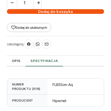
LED
Aquarium
Dodaj do koszyka
Light
BAR
Dodaj do ulubionych
18x3W
Udostępnij:
OPIS
SPECYFIKACJA
NUMER
FLB55cm-Aq
PRODUKTU (P/N)
PRODUCENT
Hipernet