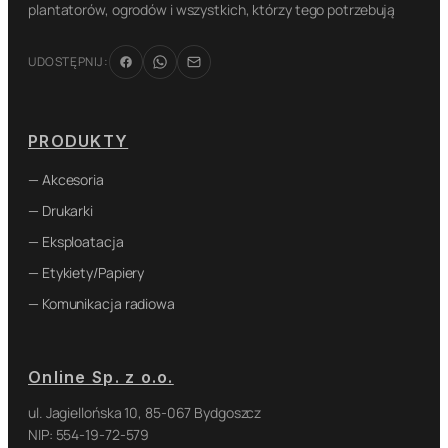
plantatorów, ogrodów i wszystkich, którzy tego potrzebują
UDOSTĘPNIJ:
PRODUKTY
— Akcesoria
— Drukarki
— Eksploatacja
— Etykiety/Papiery
— Komunikacja radiowa
Online Sp. z o.o.
ul. Jagiellońska 10, 85-067 Bydgoszcz
NIP: 554-19-72-579