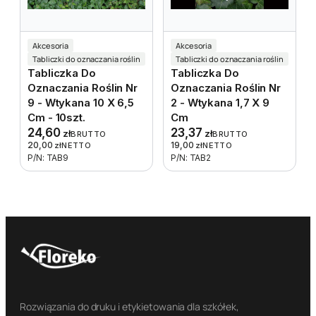
Akcesoria
Akcesoria
Tabliczki do oznaczania roślin
Tabliczki do oznaczania roślin
Tabliczka Do
Tabliczka Do
Oznaczania Roślin Nr
Oznaczania Roślin Nr
9 - Wtykana 10 X 6,5
2 - Wtykana 1,7 X 9
Cm - 10szt.
Cm
24,60
23,37
zł
zł
BRUTTO
BRUTTO
20,00
19,00
zł
NETTO
zł
NETTO
P/N: TAB9
P/N: TAB2
Rozwiązania do druku i etykietowania dla szkółek,