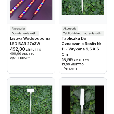
Akcesoria
Akcesoria
Doświetlenie roślin
Tabliczki do oznaczania roślin
Listwa Wodoodporna
Tabliczka Do
LED BAR 27x3W
Oznaczania Roślin Nr
492,00
11 - Wtykana 9,5 X 6
zł
BRUTTO
400,00
zł
NETTO
Cm
P/N: FLB85cm
15,99
zł
BRUTTO
13,00
zł
NETTO
P/N: TAB11