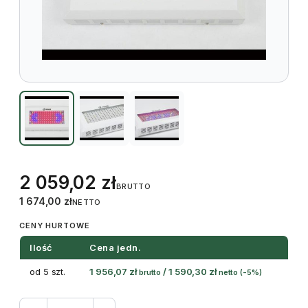
2 059,02
zł
BRUTTO
1 674,00
zł
NETTO
CENY HURTOWE
Ilość
Cena jedn.
od 5 szt.
1 956,07
zł
/
1 590,30
zł
brutto
netto
(-5%)
ilość