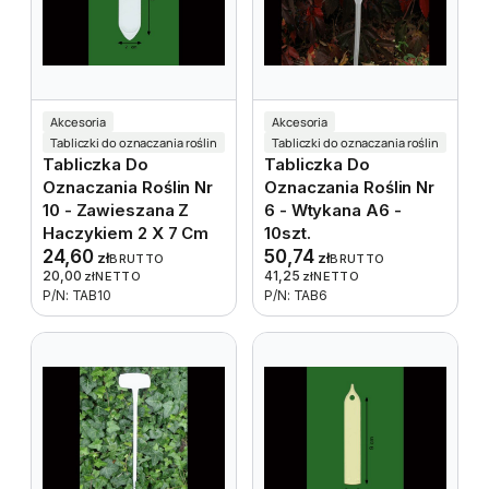
Akcesoria
Akcesoria
Tabliczki do oznaczania roślin
Tabliczki do oznaczania roślin
Tabliczka Do
Tabliczka Do
Oznaczania Roślin Nr
Oznaczania Roślin Nr
10 - Zawieszana Z
6 - Wtykana A6 -
Haczykiem 2 X 7 Cm
10szt.
24,60
50,74
zł
zł
BRUTTO
BRUTTO
20,00
41,25
zł
NETTO
zł
NETTO
P/N: TAB10
P/N: TAB6