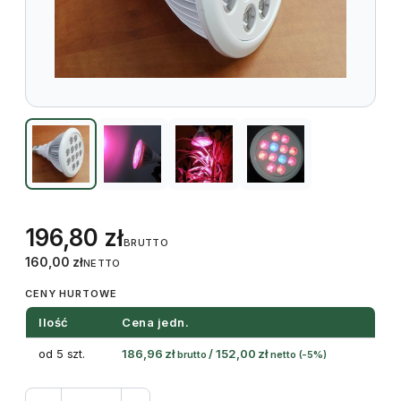
196,80
zł
BRUTTO
160,00
zł
NETTO
CENY HURTOWE
Ilość
Cena jedn.
od 5 szt.
186,96
zł
/
152,00
zł
brutto
netto
(-5%)
ilość