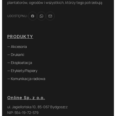
plantatorów, ogrodów i wszystkich, którzy tego potrzebują
UDOSTĘPNIJ:
PRODUKTY
— Akcesoria
— Drukarki
— Eksploatacja
— Etykiety/Papiery
— Komunikacja radiowa
Online Sp. z o.o.
ul. Jagiellońska 10, 85-067 Bydgoszcz
NIP: 554-19-72-579