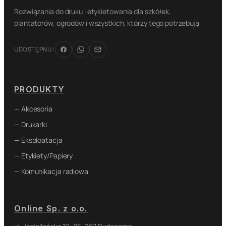
Rozwiązania do druku i etykietowania dla szkółek,
plantatorów, ogrodów i wszystkich, którzy tego potrzebują
UDOSTĘPNIJ:
PRODUKTY
— Akcesoria
— Drukarki
— Eksploatacja
— Etykiety/Papiery
— Komunikacja radiowa
Online Sp. z o.o.