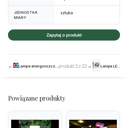
JEDNOSTKA
sztuka
MIARY
Zapytaj o produkt
←
produkt 2 z 22
→
Lampa energooszczędna LedkoFlora BR 200W
Lampa LED 100W
Powiązane produkty