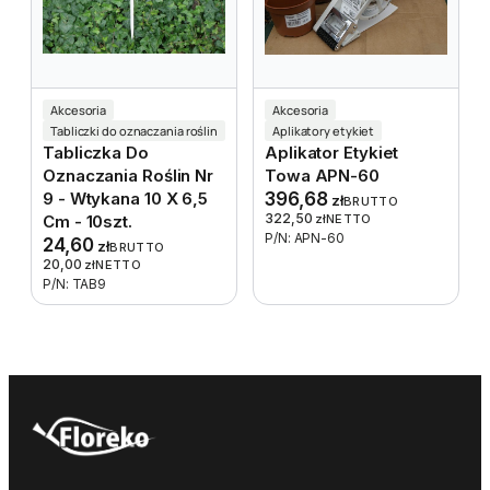
Akcesoria
Akcesoria
Tabliczki do oznaczania roślin
Aplikatory etykiet
Tabliczka Do
Aplikator Etykiet
Oznaczania Roślin Nr
Towa APN-60
9 - Wtykana 10 X 6,5
396,68
zł
BRUTTO
322,50
Cm - 10szt.
zł
NETTO
P/N: APN-60
24,60
zł
BRUTTO
20,00
zł
NETTO
P/N: TAB9