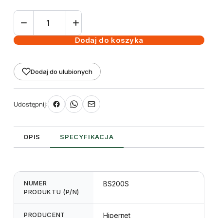
ilość
Lampa
energooszczędna
Dodaj do koszyka
LedkoFlora
BS
Dodaj do ulubionych
200W
Udostępnij:
OPIS
SPECYFIKACJA
NUMER
BS200S
PRODUKTU (P/N)
PRODUCENT
Hipernet