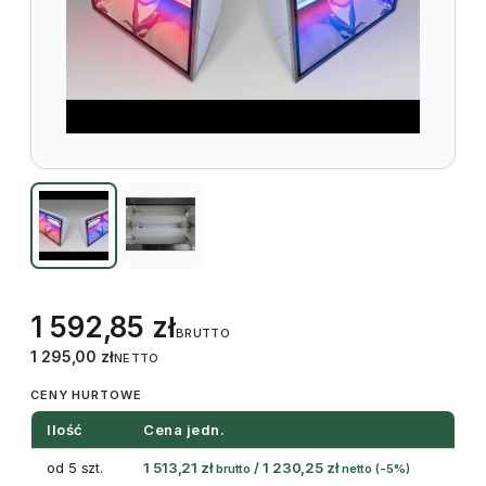
1 592,85
zł
BRUTTO
1 295,00
zł
NETTO
CENY HURTOWE
Ilość
Cena jedn.
od 5 szt.
1 513,21
zł
/
1 230,25
zł
brutto
netto
(-5%)