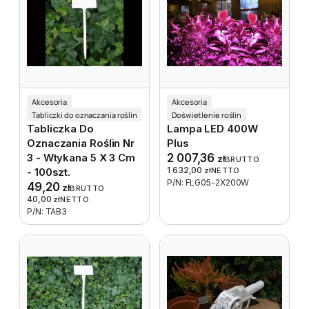
Akcesoria
Akcesoria
Tabliczki do oznaczania roślin
Doświetlenie roślin
Tabliczka Do
Lampa LED 400W
Oznaczania Roślin Nr
Plus
3 - Wtykana 5 X 3 Cm
2 007,36
zł
BRUTTO
1 632,00
- 100szt.
zł
NETTO
P/N: FLG05-2X200W
49,20
zł
BRUTTO
40,00
zł
NETTO
P/N: TAB3