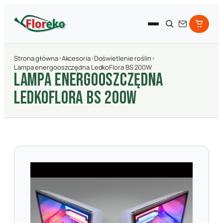
Strona główna
›
Akcesoria
›
Doświetlenie roślin
›
Lampa energooszczędna LedkoFlora BS 200W
LAMPA ENERGOOSZCZęDNA
LEDKOFLORA BS 200W