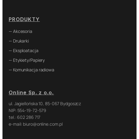
PRODUKTY
— Akcesoria
— Drukarki
— Eksploatacja
— Etykiety/Papiery
— Komunikacja radiowa
Online Sp. z o.o.
ul. Jagiellońska 10, 85-067 Bydgoszcz
NIP: 554-19-72-579
tel.: 602 286 717
e-mail: biuro@online.com.pl