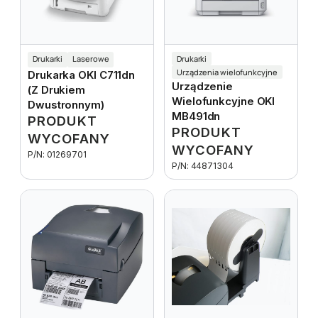
Drukarki
Laserowe
Drukarki
Urządzenia wielofunkcyjne
Drukarka OKI C711dn
Urządzenie
(z Drukiem
Wielofunkcyjne OKI
Dwustronnym)
MB491dn
PRODUKT
PRODUKT
WYCOFANY
WYCOFANY
P/N: 01269701
P/N: 44871304