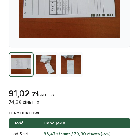
91,02
zł
BRUTTO
74,00
zł
NETTO
CENY HURTOWE
Ilość
Cena jedn.
od 5 szt.
86,47
zł
/
70,30
zł
brutto
netto
(-5%)