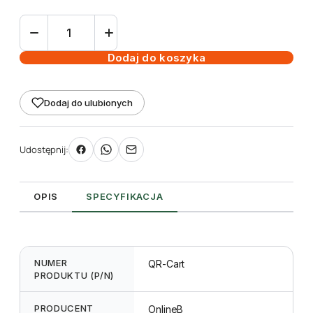
ilość
Karty
do
Dodaj do koszyka
rejestratora
QR
Dodaj do ulubionych
kodowane
100szt.
Udostępnij:
OPIS
SPECYFIKACJA
NUMER
QR-Cart
PRODUKTU (P/N)
PRODUCENT
OnlineB