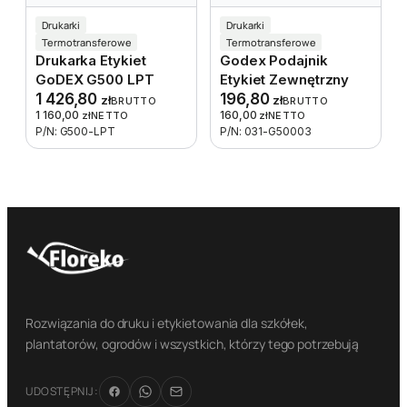
Drukarki
Drukarki
Termotransferowe
Termotransferowe
Drukarka Etykiet
Godex Podajnik
GoDEX G500 LPT
Etykiet Zewnętrzny
1 426,80
196,80
zł
zł
BRUTTO
BRUTTO
1 160,00
160,00
zł
NETTO
zł
NETTO
P/N: G500-LPT
P/N: 031-G50003
Rozwiązania do druku i etykietowania dla szkółek,
plantatorów, ogrodów i wszystkich, którzy tego potrzebują
UDOSTĘPNIJ: