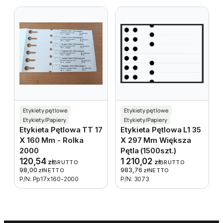
Etykiety pętlowe
Etykiety pętlowe
Etykiety/Papiery
Etykiety/Papiery
Etykieta Pętlowa TT 17
Etykieta Pętlowa L1 35
X 160 Mm - Rolka
X 297 Mm Większa
2000
Pętla (1500szt.)
120,54
1 210,02
zł
zł
BRUTTO
BRUTTO
98,00
983,76
zł
NETTO
zł
NETTO
P/N: Pp17x160-2000
P/N: 3073