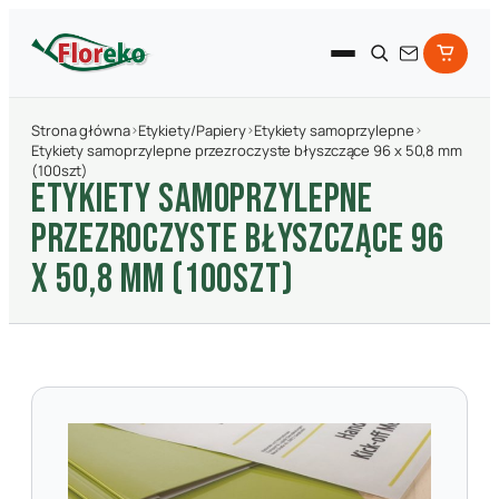
Strona główna
›
Etykiety/Papiery
›
Etykiety samoprzylepne
›
Etykiety samoprzylepne przezroczyste błyszczące 96 x 50,8 mm
(100szt)
ETYKIETY SAMOPRZYLEPNE
PRZEZROCZYSTE BłYSZCZąCE 96
X 50,8 MM (100SZT)