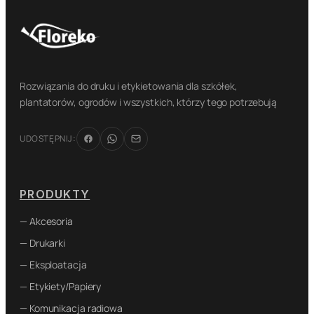
Rozwiązania do druku i etykietowania dla szkółek,
plantatorów, ogrodów i wszystkich, którzy tego potrzebują
UDOSTĘPNIJ:
PRODUKTY
— Akcesoria
— Drukarki
— Eksploatacja
— Etykiety/Papiery
— Komunikacja radiowa