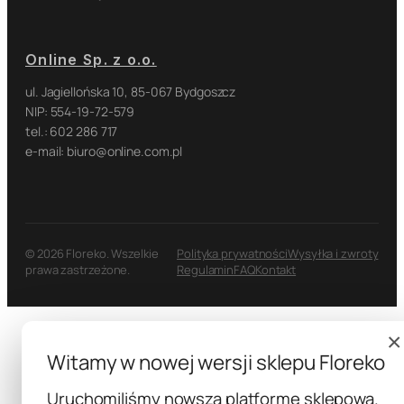
Online Sp. z o.o.
ul. Jagiellońska 10, 85-067 Bydgoszcz
NIP: 554-19-72-579
tel.: 602 286 717
e-mail: biuro@online.com.pl
© 2026 Floreko. Wszelkie
Polityka prywatności
Wysyłka i zwroty
prawa zastrzeżone.
Regulamin
FAQ
Kontakt
×
Witamy w nowej wersji sklepu Floreko
Uruchomiliśmy nowszą platformę sklepową.