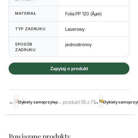
MATERIAŁ
Folia PP 120 (Âµm)
TYP ZADRUKU
Laserowy
SPOSÓB
jednostronny
ZADRUKU
Zapytaj o produkt
←
produkt 55 z 73
→
Etykiety samoprzylepne przezroczyste błyszczące 63,5 x 38,1mm (525szt)
Powiązane produkty