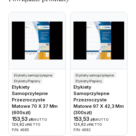
Etykiety samoprzylepne
Etykiety samoprzylepne
Etykiety/Papiery
Etykiety/Papiery
Etykiety
Etykiety
Samoprzylepne
Samoprzylepne
Przezroczyste
Przezroczyste
Matowe 70 X 37 Mm
Matowe 97 X 42,3 Mm
(600szt)
(300szt)
153,53
153,53
zł
zł
BRUTTO
BRUTTO
124,82
124,82
zł
NETTO
zł
NETTO
P/N: 4685
P/N: 4682