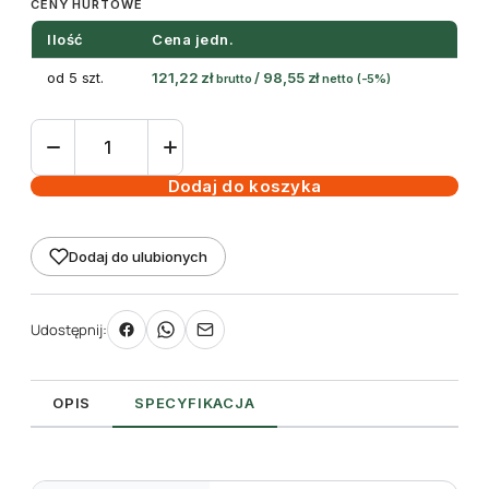
CENY HURTOWE
Ilość
Cena jedn.
od 5 szt.
121,22
zł
/
98,55
zł
brutto
netto
(-5%)
ilość
Etykiety
samoprzylepne
Dodaj do koszyka
przezroczyste
błyszczące
Dodaj do ulubionych
96
x
50,8
Udostępnij:
mm
(100szt)
OPIS
SPECYFIKACJA